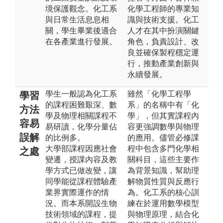
境保護觀念。化工系
化學工程師的專業知
與日常生活息息相
識與技術支援。化工
關，學生畢業後適合
人才在其中扮演關鍵
在各產業進行發展。
角色，負責設計、改
良並確保製程穩定運
行，推動產業創新與
永續發展。
學生一般認為化工系
雖然「化學工程學
學習
的課程困難艱深、數
系」的名稱中有「化
方法
學及物理相關課程不
學」，但其實課程內
容易
易研讀，化學分量佔
容更強調數學與物理
誤解
的比例多。
的應用。儘管必修課
大學部課程因應社會
程中包含多門化學相
之處
變遷，授課內容及教
關科目，這些主要作
學方式已做改變，讓
為背景知識，幫助理
同學能從課程體驗產
解物質性質與反應行
業界實際運作的情
為。化工系的核心訓
況。而本系開設生物
練在於運用數學模型
技術領域的課程，提
與物理原理，結合化