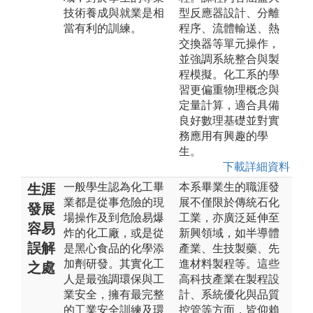
技術養成與就業是相
型反應器設計、分離
當有利的訓練。
程序、流體輸送、熱
交換器等單元操作，
並強調系統整合與製
程模擬。化工系的學
習更偏重物理概念與
定量計算，適合具備
良好數理基礎並對實
務應用有興趣的學
生。
下載詳細資料
一般學生認為化工畢
本系畢業生的職涯發
生涯
業都是從事危險的現
展不僅限於傳統石化
發展
場操作及到危險易爆
工業，亦廣泛延伸至
容易
炸的化工廠，或是從
新興領域，如半導體
誤解
是黑心食品的化學添
產業、生技製藥、先
加劑研發。其實化工
進材料製程等。這些
之處
人是最強調環保與工
高科技產業在製程設
業安全，擁有最完整
計、系統優化與品質
的工業安全訓練及環
控管等方面，皆仰賴