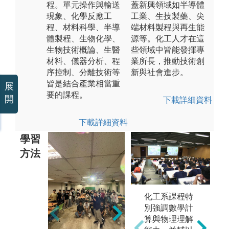
程。單元操作與輸送
蓋新興領域如半導體
現象、化學反應工
工業、生技製藥、尖
程、材料科學、半導
端材料製程與再生能
體製程、生物化學、
源等。化工人才在這
生物技術概論、生醫
些領域中皆能發揮專
材料、儀器分析、程
業所長，推動技術創
序控制、分離技術等
新與社會進步。
皆是結合產業相當重
展
要的課程。
開
下載詳細資料
下載詳細資料
學習
方法
化工系課程特
2. 需培養基本
別強調數學計
數學及物理觀
算與物理理解
念，以應用於