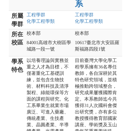
系
工程
學群
工程
學群
所屬
化學工程
學類
化學工程
學類
學群
校本部
校本部
所在
校區
84001高雄市大樹區學
10617臺北市大安區羅
城路一段一號
斯福路四段1號
以培養理論與實務並
目前臺灣大學化學工
學系
重之人才為目標，不
程學系擁有36名專任
特色
僅著重化工基礎訓
教師，各自深耕於其
練，並包含生物技
特色研究領域，並積
術、材料科技及清淨
極推動跨領域整合，
製程、綠能環保等方
研究成果屢獲國際肯
面的課程與研究。化
定。本系教師迄今共
工系畢業生就業市場
獲得31人次國科會傑
廣泛、可進入藥廠、
出研究獎，亦有多位
傳統產業、生技產
教授獲得教育部國家
業、晶圓產業、半導
講座、學術獎及玉山