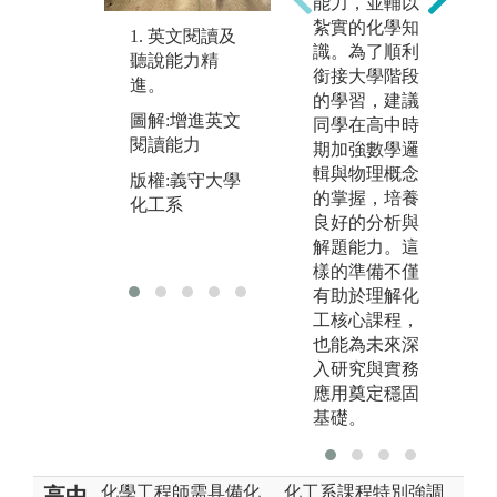
能力，並輔以
工程理論之學
紮實的化學知
1. 英文閱讀及
3
習。
識。為了順利
聽說能力精
尋
銜接大學階段
進。
合
的學習，建議
圖解:培養基本
新
圖解:增進英文
同學在高中時
數學及物理觀
運
閱讀能力
期加強數學邏
念
圖
輯與物理概念
版權:義守大學
版權:義守大學
及
的掌握，培養
化工系
化工系
良好的分析與
版
解題能力。這
化
樣的準備不僅
有助於理解化
工核心課程，
也能為未來深
入研究與實務
應用奠定穩固
基礎。
化學工程師需具備化
化工系課程特別強調
高中