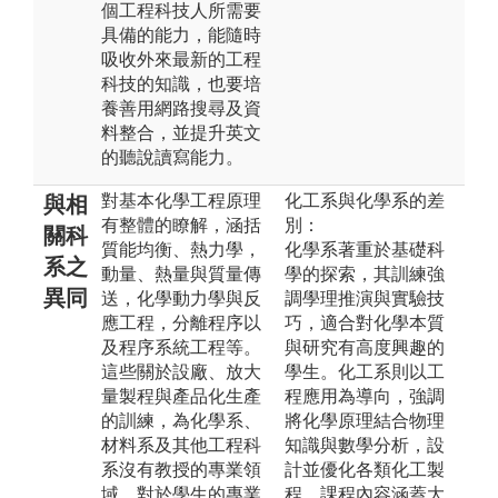
個工程科技人所需要
具備的能力，能隨時
吸收外來最新的工程
科技的知識，也要培
養善用網路搜尋及資
料整合，並提升英文
的聽說讀寫能力。
對基本化學工程原理
化工系與化學系的差
與相
有整體的瞭解，涵括
別：
關科
質能均衡、熱力學，
化學系著重於基礎科
系之
動量、熱量與質量傳
學的探索，其訓練強
異同
送，化學動力學與反
調學理推演與實驗技
應工程，分離程序以
巧，適合對化學本質
及程序系統工程等。
與研究有高度興趣的
這些關於設廠、放大
學生。化工系則以工
量製程與產品化生產
程應用為導向，強調
的訓練，為化學系、
將化學原理結合物理
材料系及其他工程科
知識與數學分析，設
系沒有教授的專業領
計並優化各類化工製
域，對於學生的專業
程。課程內容涵蓋大