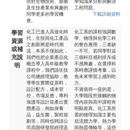
供對生物技術、製藥
學知識來分析與解決
及生技產業有興趣的
工程問題。
同學更多的學習機
下載詳細資料
會。
化工已進入高值化時
化工系的課程強調數
學習
代，生技與化工產品
學、物理與化學三科
資源
之創新將是時代潮
的整合應用，三者缺
或補
流，本系不僅如此，
一不可。若同學對這
充說
我們也把企業產品化
三個科目感到排斥或
概念導入高年級教學
不感興趣，在選擇科
明
課程中，我們請生技
系時應謹慎考量，以
公司總經理協助，教
免未來學習上感到吃
導學生實際從原料，
力。
設計配方，成本管
不過值得一提的是，
控，市場反應，專利
大學階段所接觸的物
保護等設計並產出實
理內容與高中課程有
體產品，例如保養
明顯差異。化工系所
品，益生菌，製程規
需的物理知識主要包
劃等，同時也聘請公
括流體力學、熱力學
司高階研發部經理及
與熱質傳輸等，這些