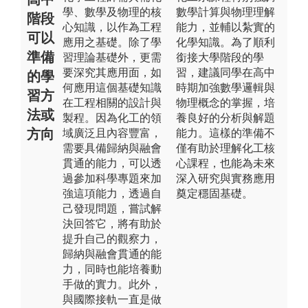
學、數學及物理的核
數學計算與物理理解
階段
心知識，以作為工程
能力，並輔以紮實的
可以
應用之基礎。除了學
化學知識。為了順利
準備
習理論基礎外，更需
銜接大學階段的學
要深究其應用面，如
習，建議同學在高中
的學
何應用這個基礎知識
時期加強數學邏輯與
習方
在工程相關的設計與
物理概念的掌握，培
法或
製程。因為化工的領
養良好的分析與解題
方向
域廣泛且內容豐富，
能力。這樣的準備不
需要具備歸納與融會
僅有助於理解化工核
貫通的能力，可以透
心課程，也能為未來
過參加科學專題來加
深入研究與實務應用
強這項能力，透過自
奠定穩固基礎。
己發現問題，嘗試解
決回答它，將有助於
提升自己的觀察力，
歸納與融會貫通的能
力，同時也能培養動
手做的實力。此外，
與國際接軌一直是做