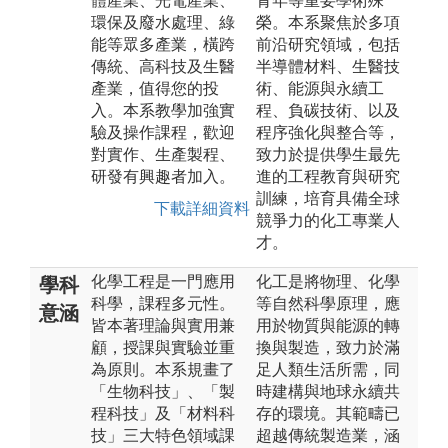
體產業、光電產業、
青年等重要學術殊
環保及廢水處理、綠
榮。本系聚焦於多項
能等眾多產業，橫跨
前沿研究領域，包括
傳統、高科技及生醫
半導體材料、生醫技
產業，值得您的投
術、能源與永續工
入。本系教學加強實
程、負碳技術、以及
驗及操作課程，歡迎
程序強化與整合等，
對實作、生產製程、
致力於提供學生最先
研發有興趣者加入。
進的工程教育與研究
訓練，培育具備全球
下載詳細資料
競爭力的化工專業人
才。
化學工程是一門應用
化工是將物理、化學
學科
科學，課程多元性。
等自然科學原理，應
意涵
皆本著理論與實用兼
用於物質與能源的轉
顧，授課與實驗並重
換與製造，致力於滿
為原則。本系規畫了
足人類生活所需，同
「生物科技」、「製
時建構與地球永續共
程科技」及「材料科
存的環境。其範疇已
技」三大特色領域課
超越傳統製造業，涵