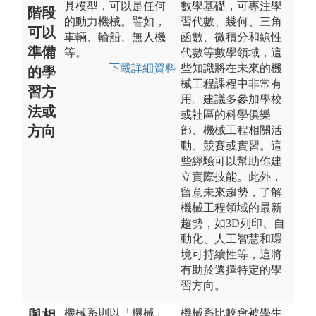
具模型，可以是任何
數學基礎，可專注學
階段
的動力機械。譬如，
習代數、幾何、三角
可以
車輛、輪船、無人機
函數、微積分和線性
準備
等。
代數等數學領域，這
下載詳細資料
些知識將在未來的機
的學
械工程課程中非常有
習方
用。建議多參加學校
法或
或社區的科學俱樂
方向
部、機械工程相關活
動、競賽或實習。這
些經驗可以幫助你建
立實際技能。此外，
留意未來趨勢，了解
機械工程領域的最新
趨勢，如3D列印、自
動化、人工智慧和環
境可持續性等，這將
有助於選擇特定的學
習方向。
機械系則以「機械」
機械系比較會被學生
與相