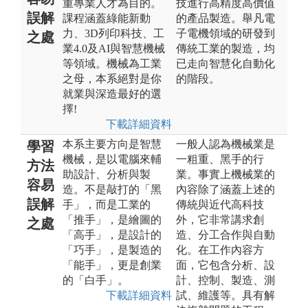
重專業人才為目的。
技進行高精度高價值
誤解
課程涵蓋綠能新動
的產品製造。舉凡電
力、3D列印科技、工
子電機領域的研發到
之處
業4.0及AI與智慧機械
傳統工業的製造，均
等領域。機械為工業
已走向智慧化自動化
之母，本系絕對是你
的階段。
就業與深造最好的選
擇!
下載詳細資料
本系主要方向是智慧
一般人認為機械業是
學習
機械，是以電腦來輔
一粗重、黑手的行
方法
助設計、分析與製
業。事實上機械業的
容易
造。不是敲打的「黑
內容除了涵蓋上述的
誤解
手」，而是工業的
傳統與近代高科技
「推手」，是繪圖的
外，它非常講求創
之處
「高手」，是設計的
造、分工合作與自動
「巧手」，是製造的
化。在工作內容方
「能手」，更是創業
面，它包含分析、設
的「白手」。
計、控制、製造、測
下載詳細資料
試、維護等。具有解