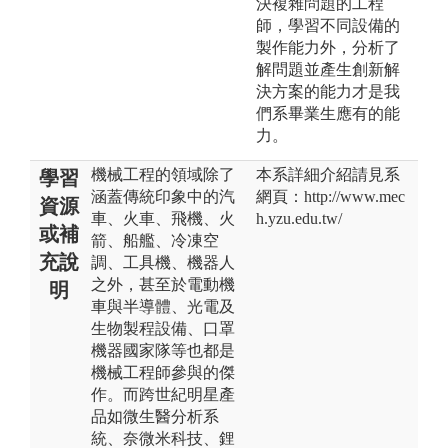
決複雜問題的工程
師，學習不同設備的
製作能力外，分析了
解問題並產生創新解
決方案的能力才是我
們系畢業生應有的能
力。
機械工程的領域除了
本系詳細介紹請見系
學習
涵蓋傳統印象中的汽
網頁：http://www.mec
資源
車、火車、飛機、火
h.yzu.edu.tw/
或補
箭、船艦、冷凍空
充說
調、工具機、機器人
之外，甚至於電動機
明
車與半導體、光電及
生物製程設備、口罩
機器國家隊等也都是
機械工程師參與的傑
作。而跨世紀明星產
品如微生醫分析系
統、奈微米科技、鋰