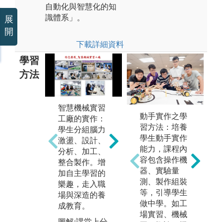
自動化與智慧化的知
識體系」。
展
開
下載詳細資料
學習
方法
智慧機械實習
利
動手實作之學
工廠的實作：
備
電腦輔助：利
習方法：培養
學生分組腦力
學
用電腦作為輔
學生動手實作
激盪、設計、
，
助工具，讓學
能力，課程內
分析、加工、
驗
生在機械2D、
容包含操作機
整合製作。增
基
3D繪圖、設計
器、實驗量
加自主學習的
理
與製造、工程
測、製作組裝
樂趣，走入職
分析等應用數
圖
等，引導學生
場與深造的養
位科技，機械
作
做中學。如工
成教育。
人不再是黑
場實習、機械
版
手。
圖解:課堂上分