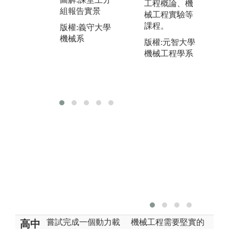
工程概論、機
機
組報告實景
械工程實驗等
圖解:電腦機械
課程。
製圖實景(CA
版權:義守大學
D/CAM)
機械系
版權:元智大學
機械工程學系
版權:義守大學
機械系
嘗試完成一個動力載
機械工程需要堅實的
高中