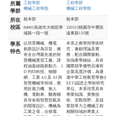
工程
學群
工程
學群
所屬
機械工程
學類
機械工程
學類
學群
校本部
校本部
所在
校區
84001高雄市大樹區學
320315桃園市中壢區
城路一段一號
遠東路135號
以培育機械、機電、
本系之教學與學術研
學系
創新設計為宗旨，擁
究，兼顧理論及實
特色
有全台灣最先進的智
務，配合國際脈動、
慧機械實習工廠。課
加強產學鏈結，具有
程涵蓋綠能新動力、3
國際競爭優勢且擁有
D 列印科技、物聯
企業高度評價，為通
網、工業 4.0 及 AI 與
過中華工程教育學會(I
智慧機械等領域，應
EET)認證之學術研究
用於風力機、無人
單位。本系培育具有
機、電動車、醫療輔
專業知識、實務技
具等各類智慧型載具
術、宏觀視野、及就
的開發設計。機械為
業競爭力之機械工程
工業之母，台積電、
相關領域的專業人