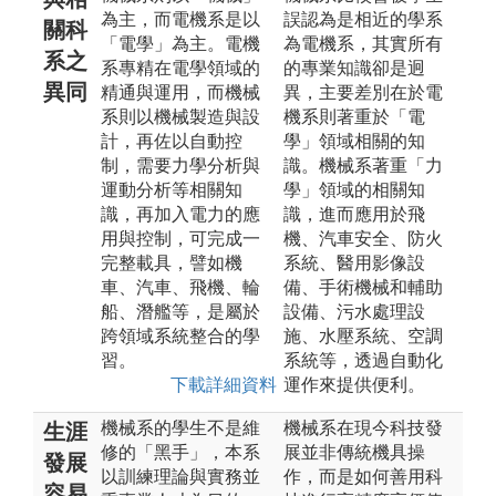
為主，而電機系是以
誤認為是相近的學系
關科
「電學」為主。電機
為電機系，其實所有
系之
系專精在電學領域的
的專業知識卻是迥
異同
精通與運用，而機械
異，主要差別在於電
系則以機械製造與設
機系則著重於「電
計，再佐以自動控
學」領域相關的知
制，需要力學分析與
識。機械系著重「力
運動分析等相關知
學」領域的相關知
識，再加入電力的應
識，進而應用於飛
用與控制，可完成一
機、汽車安全、防火
完整載具，譬如機
系統、醫用影像設
車、汽車、飛機、輪
備、手術機械和輔助
船、潛艦等，是屬於
設備、污水處理設
跨領域系統整合的學
施、水壓系統、空調
習。
系統等，透過自動化
下載詳細資料
運作來提供便利。
機械系的學生不是維
機械系在現今科技發
生涯
修的「黑手」，本系
展並非傳統機具操
發展
以訓練理論與實務並
作，而是如何善用科
容易