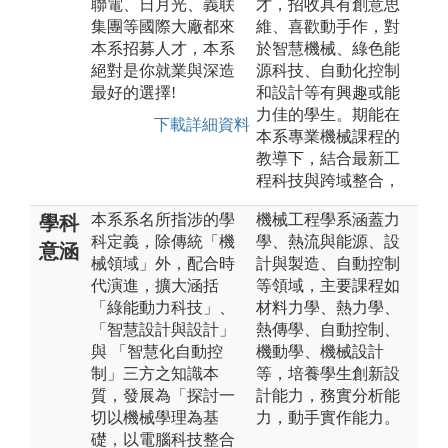
聯電、日月光、義联
才，招收具有創意思
集團等國際大廠都來
維、喜歡動手作，對
本系招募人才，本系
於智慧機械、綠色能
絕對是你就業與深造
源科技、自動化控制
最好的選擇!
和設計等有興趣或能
力佳的學生。期能在
下載詳細資料
本系專業機械課程的
教導下，結合最新工
程科技與跨域整合，
本系系名所指涉的學
機械工程學系涵蓋力
學科
科定義，除傳統「機
學、熱流與能源、設
意涵
械領域」外，配合時
計與製造、自動控制
代演進，擴大涵括
等領域，主要課程如
「綠能動力科技」、
材料力學、熱力學、
「智慧設計與設計」
熱傳學、自動控制、
與 「智慧化自動控
機動學、機械設計
制」三方之知識本
等，培養學生創新設
質，發展為「探討一
計能力，務實分析能
切以機械學理為基
力，動手實作能力。
礎，以電腦科技整合