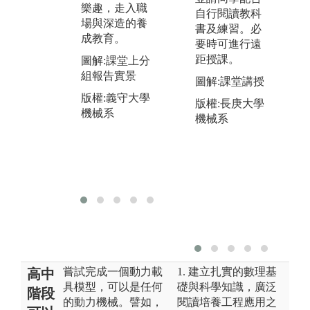
樂趣，走入職
自行閱讀教科
分析等應用數
圖
場與深造的養
書及練習。必
位科技，機械
作
成教育。
要時可進行遠
人不再是黑
版
距授課。
手。
圖解:課堂上分
機
組報告實景
圖解:課堂講授
圖解:電腦機械
製圖實景(CA
版權:義守大學
版權:長庚大學
D/CAM)
機械系
機械系
版權:義守大學
機械系
嘗試完成一個動力載
1. 建立扎實的數理基
高中
具模型，可以是任何
礎與科學知識，廣泛
階段
的動力機械。譬如，
閱讀培養工程應用之