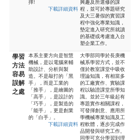
擇!
興趣及所選修的課
下載詳細資料
程，並可於專題研究
及大三暑假的實習課
程中強化專業知識，
墊定進入研究所就讀
的基礎或考慮進入台
塑企業工作。
本系主要方向是智慧
大學部同學於長庚機
學習
機械，是以電腦來輔
械系學習方式，並不
方法
助設計、分析與製
僅於教室課堂中吸收
容易
造。不是敲打的「黑
理論知識，有相當多
誤解
手」，而是工業的
的工廠實作、實驗課
「推手」，是繪圖的
程以驗證課堂所學知
之處
「高手」，是設計的
識。並於三年級起有
「巧手」，是製造的
專題實作相關課程，
「能手」，更是創業
可發揮創意、應用所
的「白手」。
學機械專業知識及工
下載詳細資料
程軟體，逐步完成作
品開發與研究工作。
同學可充分學習到理