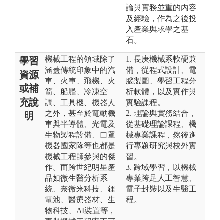
論與實務並重的內容
及經驗，作為之後投
入產業與求學之基
石。
機械工程的領域除了
1. 長庚機械系軟硬兼
學習
涵蓋傳統印象中的汽
備，從程式設計、電
資源
車、火車、飛機、火
腦製圖、學習工程分
或補
箭、船艦、冷凍空
析軟體，以及實作與
充說
調、工具機、機器人
實驗課程。
之外，甚至於電動機
2. 理論與實務結合，
明
車與半導體、光電及
從基礎理論課程、機
生物製程設備、口罩
械專業課程，然後進
機器國家隊等也都是
行專題研究與校外實
機械工程師參與的傑
習。
作。而跨世紀明星產
3. 跨域學習，以機械
品如微生醫分析系
專業跨足人工智慧、
統、奈微米科技、鋰
電子封裝以及生醫工
電池、醫療器材、生
程。
物科技、AI裝置等，