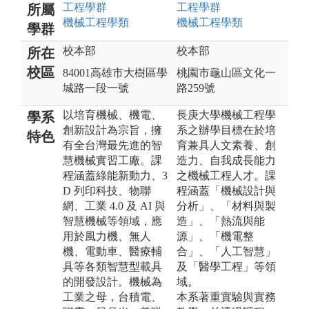
工程
學群
工程
學群
所屬
機械工程
學類
機械工程
學類
學群
校本部
校本部
所在
校區
84001高雄市大樹區學
桃園市龜山區文化一
城路一段一號
路259號
以培育機械、機電、
長庚大學機械工程學
學系
創新設計為宗旨，擁
系之辦學目標在於培
特色
有全台灣最先進的智
育兼具人文素養、創
慧機械實習工廠。課
造力、自我成長能力
程涵蓋綠能新動力、3
之機械工程人才。課
D 列印科技、物聯
程涵蓋「機械設計與
網、工業 4.0 及 AI 與
分析」、「材料與製
智慧機械等領域，應
造」、「熱流與能
用於風力機、無人
源」、「機電整
機、電動車、醫療輔
合」、「人工智慧」
具等各類智慧型載具
及「醫學工程」等領
的開發設計。機械為
域。
工業之母，台積電、
本系著重實驗與實務