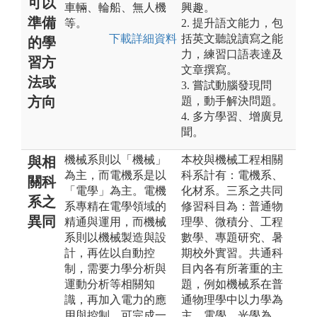
可以
車輛、輪船、無人機
興趣。
準備
等。
2. 提升語文能力，包
下載詳細資料
括英文聽說讀寫之能
的學
力，練習口語表達及
習方
文章撰寫。
法或
3. 嘗試動腦發現問
方向
題，動手解決問題。
4. 多方學習、增廣見
聞。
機械系則以「機械」
本校與機械工程相關
與相
為主，而電機系是以
科系計有：電機系、
關科
「電學」為主。電機
化材系。三系之共同
系之
系專精在電學領域的
修習科目為：普通物
異同
精通與運用，而機械
理學、微積分、工程
系則以機械製造與設
數學、專題研究、暑
計，再佐以自動控
期校外實習。共通科
制，需要力學分析與
目內各有所著重的主
運動分析等相關知
題，例如機械系在普
識，再加入電力的應
通物理學中以力學為
用與控制，可完成一
主、電學、光學為