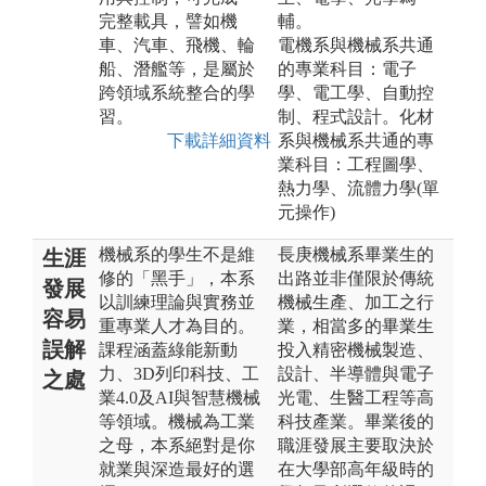
完整載具，譬如機
輔。
車、汽車、飛機、輪
電機系與機械系共通
船、潛艦等，是屬於
的專業科目：電子
跨領域系統整合的學
學、電工學、自動控
習。
制、程式設計。化材
下載詳細資料
系與機械系共通的專
業科目：工程圖學、
熱力學、流體力學(單
元操作)
機械系的學生不是維
長庚機械系畢業生的
生涯
修的「黑手」，本系
出路並非僅限於傳統
發展
以訓練理論與實務並
機械生產、加工之行
容易
重專業人才為目的。
業，相當多的畢業生
誤解
課程涵蓋綠能新動
投入精密機械製造、
力、3D列印科技、工
設計、半導體與電子
之處
業4.0及AI與智慧機械
光電、生醫工程等高
等領域。機械為工業
科技產業。畢業後的
之母，本系絕對是你
職涯發展主要取決於
就業與深造最好的選
在大學部高年級時的