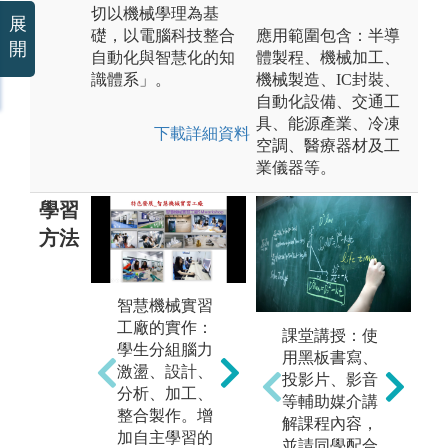
切以機械學理為基
展
礎，以電腦科技整合
應用範圍包含：半導
開
自動化與智慧化的知
體製程、機械加工、
識體系」。
機械製造、IC封裝、
自動化設備、交通工
具、能源產業、冷凍
下載詳細資料
空調、醫療器材及工
業儀器等。
學習
方法
智慧機械實習
利
工廠的實作：
備
課堂講授：使
電腦輔助：利
學生分組腦力
學
用黑板書寫、
用電腦作為輔
激盪、設計、
，
投影片、影音
助工具，讓學
分析、加工、
驗
等輔助媒介講
生在機械2D、
整合製作。增
基
解課程內容，
3D繪圖、設計
加自主學習的
理
並請同學配合
與製造、工程