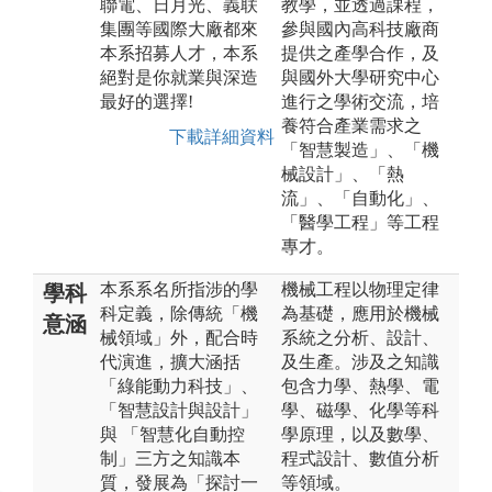
聯電、日月光、義联
教學，並透過課程，
集團等國際大廠都來
參與國內高科技廠商
本系招募人才，本系
提供之產學合作，及
絕對是你就業與深造
與國外大學研究中心
最好的選擇!
進行之學術交流，培
養符合產業需求之
下載詳細資料
「智慧製造」、「機
械設計」、「熱
流」、「自動化」、
「醫學工程」等工程
專才。
本系系名所指涉的學
機械工程以物理定律
學科
科定義，除傳統「機
為基礎，應用於機械
意涵
械領域」外，配合時
系統之分析、設計、
代演進，擴大涵括
及生產。涉及之知識
「綠能動力科技」、
包含力學、熱學、電
「智慧設計與設計」
學、磁學、化學等科
與 「智慧化自動控
學原理，以及數學、
制」三方之知識本
程式設計、數值分析
質，發展為「探討一
等領域。