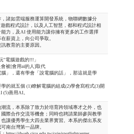
作，諸如雲端服務運算開發系統，物聯網數據分
，遊戲程式設計，以及人工智慧，都和程式設計相
能力，及AI 使用能力讓你擁有更多的工作選擇
事在薪資上，向公司爭取。
資訊教育的主要原因。
"電腦遊戲的!!!」
會被[會用ai的人]取代
電腦」，還有學會「說電腦的話」，那這就是學
的就五個 (1)瞭解電腦的組成(2)學會寫程式(3)開
 (5)善用AI。
的潮流，本系除了致力於培育跨領域專才之外，也
、國際合作交流等機會；同時也聘請業師參與教學
，也讓優秀學生大四去業界實習。本系的傑出系友
認可南台灣第一品牌。
/dweb.cjcu.edu.tw/csie/spotlightcenter