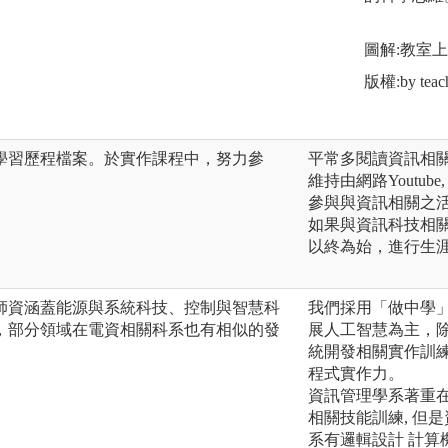
圖解:教室
版權:by teac
學習歷程檔案。於實作課程中，努力參
平常多閱讀資訊相關
維持由網路Youtube, 
參與與資訊相關之活動(w
如果與資訊科技相關
以終為始，進行生
師資涵蓋能源與系統科技、控制與智慧科
我們採用「做中學
，部分領域在電資相關科系也有相似的發
展人工智慧為主，除
統開發相關實作訓
程式實作力。
資訊管理學系著重在
相關技能訓練, 但
系有邏輯設計 計算