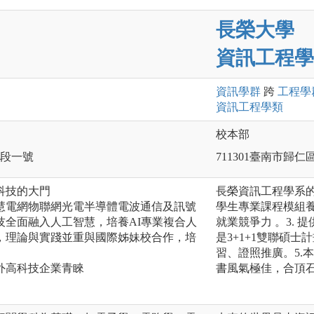
長榮大學
資訊工程學
資訊
學群
跨
工程
學
資訊工程
學類
校本部
一段一號
711301臺南市歸仁
科技的大門
長榮資訊工程學系的優
慧電網物聯網光電半導體電波通信及訊號
學生專業課程模組
技全面融入人工智慧，培養AI專業複合人
就業競爭力 。3.
，理論與實踐並重與國際姊妹校合作，培
是3+1+1雙聯碩士
習、證照推廣。5.
外高科技企業青睞
書風氣極佳，合頂石