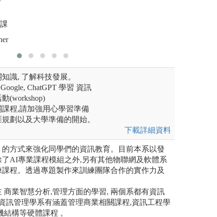
圖解:本系
上課
her
知識, 了解科技發展。
Google, ChatGPT 學習 資訊
orkshop)
課程,請加強用心學習準備
涯規劃以及大學準備的開始。
下載詳細資料
」的方式來強化同學們的資訊教育。目前本系以發
了AI專業課程模組之外,另有其他物聯網及軟體系
練課程。透過專題製作來訓練團隊合作的實作力及
 商業智慧分析,管理方面的學習, 兩個系都有資訊
是資訊管理學系有涵蓋管理商業相關課程,資訊工程學
機結構等硬體課程 。