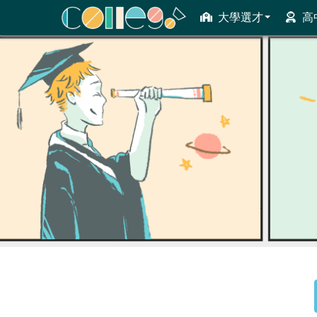
大學選才
高
ColleGo! 大學選才與高中育才輔助系統