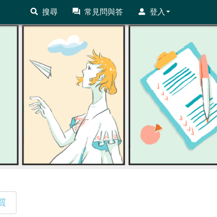
搜尋
常見問與答
登入
質