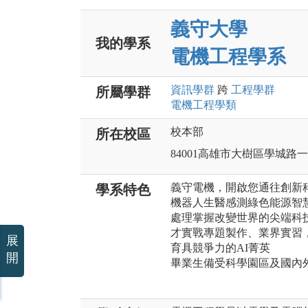
義守大學
我的學系
電機工程學系
資訊
學群
跨
工程
學群
所屬學群
電機工程
學類
校本部
所在校區
84001高雄市大樹區學城路
義守電機，開啟您通往創新
學系特色
機器人生醫感測綠色能源智
處理掌握改變世界的尖端科
才實戰專題製作、業界實習
展
育具競爭力的AI菁英
開
畢業生備受科學園區及國內