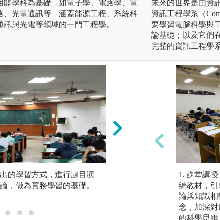
相關學科為基礎，如電子學、電路學、電
未來的世界是由資
路、光電通訊等，涵蓋能源工程、系統科
資訊工程學系（Computer 
通訊與光電等領域的一門工程學。
要學習電腦科學與
論基礎；以及它們
完整的資訊工程學
出的學習方式，進行題目演
實驗課程：了解實
1. 課堂
論，做為實務學習的基礎。
與數據分析，並與
編教材，引
論與知識相
念，加深對
的科學思維