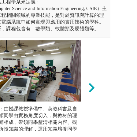
訊工程學系來定義：
Science and Information Engineering, CSIE）主
工程相關領域的專業技能，是對於資訊與計算的理
在電腦系統中如何實現與應用的實用技術的學科。
系，課程包含有：數學類、軟體類及硬體類等。
驗原理與設備，進行實驗操作
講授：由授課教授準備中、英教科書及自
專題實作：選擇一
2. 個案
理論相互驗證。
領同學由實務角度切入，與教材的理
同合作，運用專業
問題做為
輔相成，帶領同學釐清相關內容、觀
實務專題 。
同學們學
所授知識的理解，運用知識培養同學
納問題和
。
與執行專