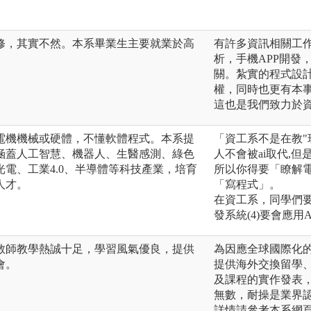
修，其實不然。本系畢業生主要就業於高
有許多資訊相關工
析，手機APP開發
關。紮實的程式設計
權，同時也更有本
這也是我們致力於
電機機械或硬體，不懂軟體程式。本系提
「資工系不是在教"玩
涵蓋人工智慧、機器人、生醫感測、綠色
人不會被ai取代,但是
電、工業4.0、半導體等科技產業，培育
所以你得要「瞭解
人才。
「寫程式」。
在資工系，同學們要學
發系統(4)要會應用AI
教師教學熱誠十足，學習風氣優良，提供
為因應全球國際化
會。
提供海外交換留學
及課程的實作發表
無數，耐操是業界
詳情請參考本系網頁：https:/