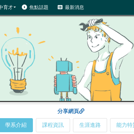
中育才
焦點話題
最新消息
分享網頁
學系介紹
課程資訊
生涯進路
能力特