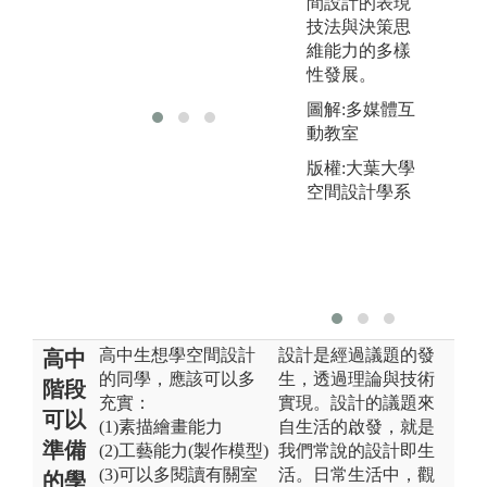
間設計的表現
徑
技法與決策思
圖
維能力的多樣
性發展。
版
圖解:多媒體互
動教室
版權:大葉大學
空間設計學系
高中生想學空間設計
設計是經過議題的發
高中
的同學，應該可以多
生，透過理論與技術
階段
充實：
實現。設計的議題來
可以
(1)素描繪畫能力
自生活的啟發，就是
準備
(2)工藝能力(製作模型)
我們常說的設計即生
(3)可以多閱讀有關室
活。日常生活中，觀
的學