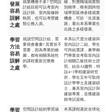
就業機會不多? 空間設
確，對應職場就業類
發展
計組目前可以考室內
別精準，唯有因跨領
容易
設計師、室內裝修師
域學習延伸多樣就業
誤解
執照，也可以考營建
機會，可於「生涯進
類公務人員。
路」看出本系畢業生
之處
出路之多樣發展。
就讀空間設計組，需
本系以尺度分建築與
學習
要很會畫畫? 其實並不
室內設計二組。學生
方法
需要，因為專業的繪
可跨組選課，兼學兩
容易
圖，都有相關系統性
門專業並考取室內設
誤解
的課程重新完整教
計相關乙級技術士證
學。
照。結合AI趨勢，特
之處
設4+1學程建築研究
所，學生五年可取得
設計學學士及建築碩
士，兼具室內設計與
建築專業，並獲建築
師考試資格。
空間設計組的學習涵
本系課程基於全球化
學習