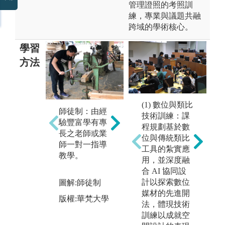
管理證照的考照訓
練，專業與議題共融
跨域的學術核心。
學習
方法
(1) 數位與類比
實作法：透過
師徒制：由經
技術訓練：課
親身體驗、動
驗豐富學有專
程規劃基於數
跨
手做、與業界
長之老師或業
位與傳統類比
合
實習，來確保
師一對一指導
工具的紮實應
域
與驗證學習成
教學。
用，並深度融
協
果。
合 AI 協同設
組
計以探索數位
圖解:實作法
圖解:師徒制
診
媒材的先進開
域
版權:華梵大學
版權:華梵大學
法，體現技術
道
訓練以成就空
生