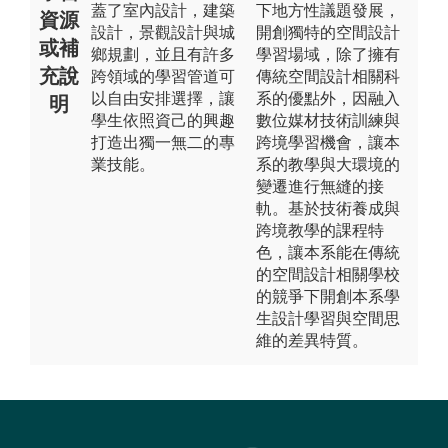
蓋了室內設計，建築
下地方性議題發展，
資源
設計，景觀設計與城
開創獨特的空間設計
或補
鄉規劃，並且有許多
學習場域，除了擁有
充說
跨領域的學習管道可
傳統空間設計相關科
以自由安排選擇，讓
系的優點外，因融入
明
學生依照資己的興趣
數位媒材技術訓練與
打造出獨一無二的專
跨境學習機會，讓本
業技能。
系的教學與大環境的
變遷進行無縫的接
軌。基於技術養成與
跨境教學的課程特
色，讓本系能在傳統
的空間設計相關學校
的競爭下開創本系學
生設計學習與空間思
維的差異特質。