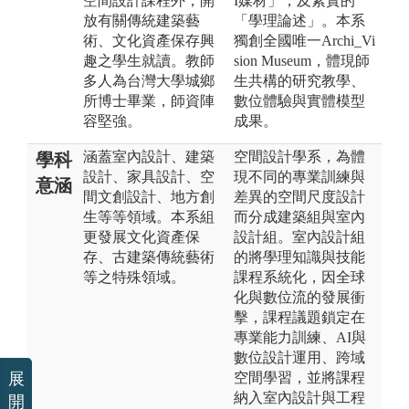
空間設計課程外，開
I媒材」，及紮實的
放有關傳統建築藝
「學理論述」。本系
術、文化資產保存興
獨創全國唯一Archi_Vi
趣之學生就讀。教師
sion Museum，體現師
多人為台灣大學城鄉
生共構的研究教學、
所博士畢業，師資陣
數位體驗與實體模型
容堅強。
成果。
涵蓋室內設計、建築
空間設計學系，為體
學科
設計、家具設計、空
現不同的專業訓練與
意涵
間文創設計、地方創
差異的空間尺度設計
生等等領域。本系組
而分成建築組與室內
更發展文化資產保
設計組。室內設計組
存、古建築傳統藝術
的將學理知識與技能
等之特殊領域。
課程系統化，因全球
化與數位流的發展衝
擊，課程議題鎖定在
專業能力訓練、AI與
數位設計運用、跨域
空間學習，並將課程
展
納入室內設計與工程
開