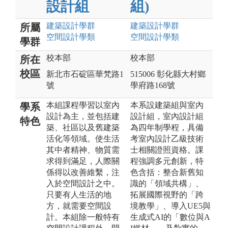
設計組
組)
建築設計
學群
建築設計
學群
所屬
空間設計
學類
空間設計
學類
學群
校本部
校本部
所在
校區
新北市石碇區華梵路1
515006 彰化縣大村鄉
號
學府路168號
本組課程學習以室內
本系設建築組與室內
學系
設計為主，並包括建
設計組，室內設計組
特色
築、社區以及舊建築
為四年制學程，具備
活化等領域。使生活
考室內設計乙級技術
其中者精神、物質需
士相關證照資格。課
求得到滿足，人際關
程強調多元創新，特
係得以改善維繫，注
色含括：整合新舊知
入於空間設計之中。
識的「領域共構」、
只要有人生活的地
拓展國際視野的「跨
方，就需要空間設
境教學」、導入UE5與
計。本組除一般特有
生成式AI的「數位與A