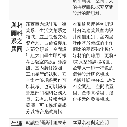
關乎環境，空間，人
的再定義以探究空間
設計的新思維。
涵蓋室內設計系、建
本系於尺度將空間設
與相
築系、生活文創系之
計分為建築與室內設
關科
領域。並且包含文化
計兩個組別，室內設
系之
資產系、古蹟修復系
計組基於傳統的手作
異同
之部分領域。空間設
類比的基礎強化數位
計組大四學生即可報
媒材的的應用，更將A
考乙級室內設計師證
I納入整體課程考量。
照。室內裝修證照、
並帶入一師一特色的
工地品管師執照、安
獨特設計研究領域，
全衛生管理證照也可
將設計課程分為: 數位
以報考。也可以報考
AI空間組、空間裝置
營建部門相關公務人
組、產學實構組，強
員。若有志於報考建
化多元的發展領域。
築師，可加修相關學
分以符合應試資格。
就讀空間設計組未來
本系名稱與定位明
生涯