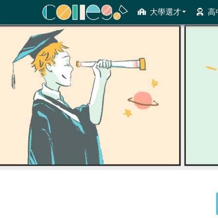
大學選才
高
ColleGo! 大學選才與高中育才輔助系統