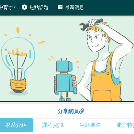
中育才
焦點話題
最新消息
分享網頁
學系介紹
課程資訊
生涯進路
能力特