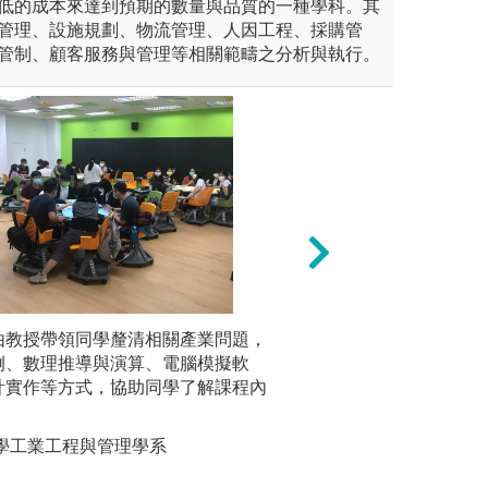
低的成本來達到預期的數量與品質的一種學科。其
管理、設施規劃、物流管理、人因工程、採購管
管制、顧客服務與管理等相關範疇之分析與執行。
由教授帶領同學釐清相關產業問題，
大數據分析
例、數理推導與演算、電腦模擬軟
斷各類資料
計實作等方式，協助同學了解課程內
較與運用。
商務、行動
與人工智慧
大學工業工程與管理學系
版權:元智