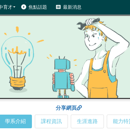
中育才
焦點話題
最新消息
分享網頁
學系介紹
課程資訊
生涯進路
能力特