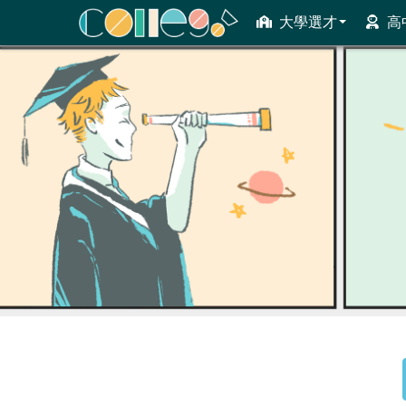
大學選才
高
ColleGo! 大學選才與高中育才輔助系統