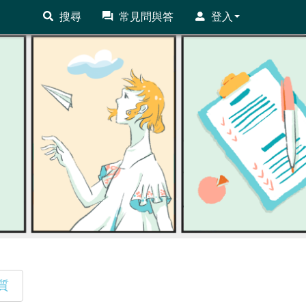
搜尋
常見問與答
登入
質