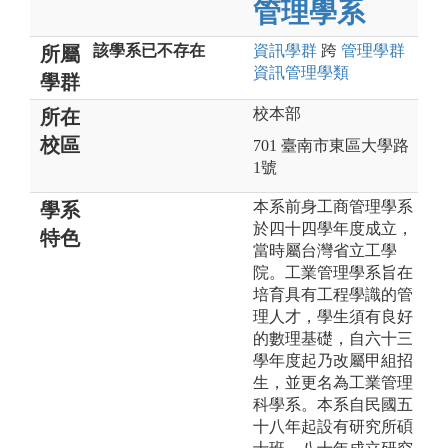
管理學系
該學系已不存在
資訊
學群
跨
管理
學群
所屬
資訊管理
學類
學群
校本部
所在
校區
701 臺南市東區大學路
1號
本系前身工商管理學系
學系
於四十四學年度成立，
特色
當時屬台灣省立工學
院。工業管理學系旨在
培育具有工程學識的管
理人才，學生須有良好
的數理基礎，自六十三
學年度起乃改屬甲組招
生，並更名為工業管理
科學系。本系自民國五
十八年起設有研究所碩