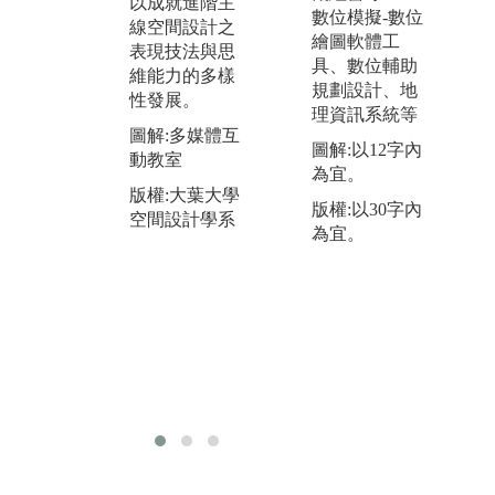
知識與經驗。
以成就進階主
球
數位模擬-數位
藉由學習當代
線空間設計之
濟
繪圖軟體工
建築與室內的
表現技法與思
衝
具、數位輔助
設計先例，依
維能力的多樣
方
規劃設計、地
照設計者的風
性發展。
在
理資訊系統等
格、樣式、設
圖解:多媒體互
學
計方法等進行
圖解:以12字內
動教室
下
歸納整合，建
為宜。
空
版權:大葉大學
構出全國唯一
版權:以30字內
定
空間設計學系
的學理論述與
為宜。
間
展演。
維
圖解:系圖書室
圖
版權:大葉大學
工
空間設計學系
者
版
空