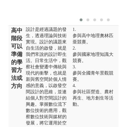
設計是經過議題的發
1.
高中
生，透過理論與技術
参與高中地理奧林匹
階段
實現。設計的議題來
亜競賽。
可以
自生活的啟發，就是
2.
準備
我們常說的設計即生
參與國家地理知識大
活。日常生活中，觀
競賽。
的學
察社會變遷中傳統與
3.
習方
現代的衝擊，也就是
參與全國青年景觀競
法或
新與舊空間於個人情
賽。
方向
感的意義，以啟發空
4.
間設計的思維，並連
参與社區營造、農村
結個人對空間設計的
再生、地方創生等活
興趣。掌握數位流下
動。
數位技術的應用，觀
察數位技術與媒材的
發展，將它運用於空