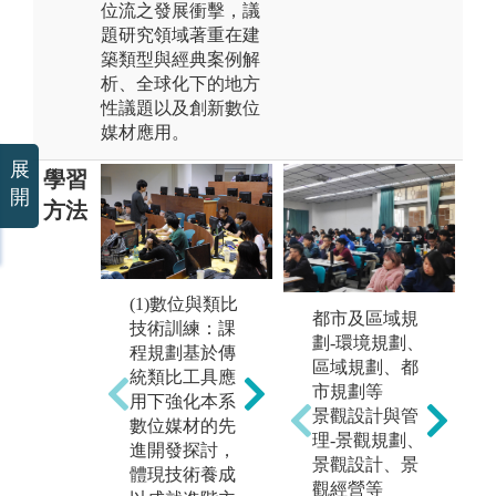
位流之發展衝擊，議
題研究領域著重在建
築類型與經典案例解
析、全球化下的地方
性議題以及創新數位
媒材應用。
展
學習
開
方法
(2)當代建築族
(1)數位與類比
(
都市及區域規
譜研究 - 設計
技術訓練：課
地
劃-環境規劃、
九大家族歸納
程規劃基於傳
討
區域規劃、都
- 經典案例解
統類比工具應
題
市規劃等
析：時間推進
用下強化本系
領
景觀設計與管
著世界的演
數位媒材的先
跨
理-景觀規劃、
變，演變留下
進開發探討，
進
景觀設計、景
的痕跡則成為
體現技術養成
探
觀經營等