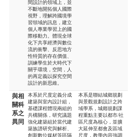
間設計的領域上，並
不斷地開拓個人國際
視野，理解跨國境學
習領域的訊息，建立
個人專業學習上的國
際移動力。體現全球
化下共享經濟與數位
流的衝擊、反思地方
性特質的存在價值、
訓練學生於大時代下
關乎環境，空間，人
的再定義以探究空間
設計的新思維。
本系於尺度定義分成
本系是聯結城鄉規劃
與相
建築與室內設計組，
與景觀規劃設計之跨
關科
基礎課程體現兩組的
域學系，城鄕規劃課
系之
共構關係，研究議題
程重點主要以都市/社
異同
強化建築組於當代建
區尺度為核心，並擴
築族譜研究與解析、
大延伸至都會及區域
創新數位媒材等區隔
尺度，教學內容強調