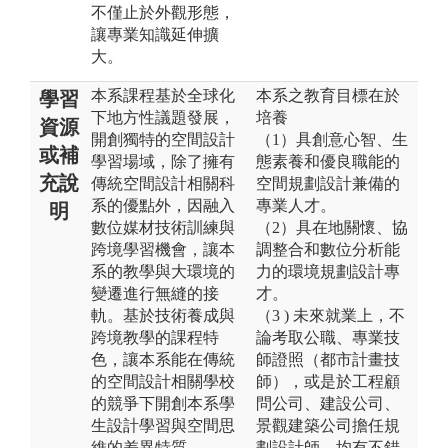
不僅止於外觀形態，
讓專業知識延伸擴
大。
本系課程基於全球化
本系之教育目標在於
學習
下地方性議題發展，
培養
資源
開創獨特的空間設計
（1）具創意心智、生
或補
學習場域，除了擁有
態素養和優良職能的
充說
傳統空間設計相關科
空間規劃設計兼備的
系的優點外，因融入
專業人才。
明
數位媒材技術訓練與
（2）具在地關懷、協
跨境學習機會，讓本
調整合和數位分析能
系的教學與大環境的
力的環境規劃設計專
變遷進行無縫的接
才。
軌。基於技術養成與
（3 ) 未來就業上，不
跨境教學的課程特
論考取公職、專業技
色，讓本系能在傳統
師證照（都市計畫技
的空間設計相關學校
師），或是於工程顧
的競爭下開創本系學
問公司、建設公司、
生設計學習與空間思
景觀建築公司擔任規
維的差異特質。
劃設計師，均有不錯