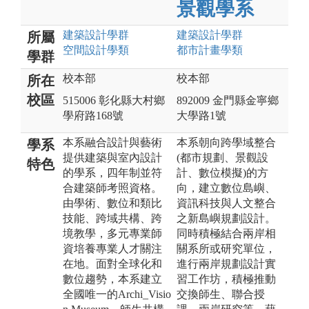
景觀學系
建築設計
學群
建築設計
學群
所屬
空間設計
學類
都市計畫
學類
學群
校本部
校本部
所在
校區
515006 彰化縣大村鄉
892009 金門縣金寧鄉
學府路168號
大學路1號
本系融合設計與藝術
本系朝向跨學域整合
學系
提供建築與室內設計
(都市規劃、景觀設
特色
的學系，四年制並符
計、數位模擬)的方
合建築師考照資格。
向，建立數位島嶼、
由學術、數位和類比
資訊科技與人文整合
技能、跨域共構、跨
之新島嶼規劃設計。
境教學，多元專業師
同時積極結合兩岸相
資培養專業人才關注
關系所或研究單位，
在地。面對全球化和
進行兩岸規劃設計實
數位趨勢，本系建立
習工作坊，積極推動
全國唯一的Archi_Visio
交換師生、聯合授