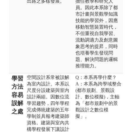
出路之多樣發展。
擔任教學和研究人
員。因此本系除了都
市計畫與景觀學知識
技能的學習外，因應
移動智慧裝置時代，
不但重視自我學習、
流動調適力及創意圖
象思考的提昇，同時
也培養學生發現問
題、解決問題的邏輯
推理能力。
空間設計系常被誤解
Q：本系再學什麼？
學習
為室內設計。本系以
A：本系為跨學域整合
方法
尺度分設建築與室內
(都市規劃、景觀設
容易
設計兩組。因數位流
計、數位模擬)，主軸
誤解
學習趨勢，四年學程
為「都市規劃中的景
完成傳統建築的五年
觀設計之數位模
之處
學制並具報考建築師
擬」。
資格。建築與室內共
構學程發展下讓設計