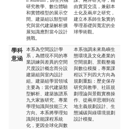
n Museum，師生共構
課、兩岸研究等，藉
研究教學、數位體驗
由實質交流，兼顧本
和實體模型的展示空
土化及兩岸之研究，
間。建築組以類型研
建立本系師生紮實的
究與當代建築解析擴
學理基礎與寬宏的全
展知識應對當今設計
球學術觀。
挑戰。
本系為空間設計學
本系強調未來島嶼生
學科
系，為體現不同的專
態環境及文化產業的
意涵
業訓練與差異的空間
空間規劃、景觀整備
尺度設計概念而分設
與數位模擬，專業課
建築組與室內設計
程以下列四大方向為
組。建築組學習領域
規劃重點：歷史保存
主要為：當代建築類
研究與教學、社區規
型解析、建築族譜系
劃理論與景觀實務操
九大家族研究、專業
作、從兩岸思潮到在
學理知識與技能三大
地主義規劃設計、生
方向。本系將學理知
態減碳與綠環境規劃
識與技能課程系統
設計模擬。
化，更因全球化與數