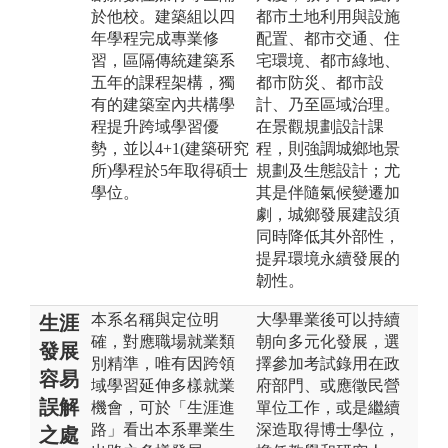
於他校。建築組以四
都市土地利用與設施
年學程完成專業修
配置、都市交通、住
習，區隔傳統建築系
宅環境、都市綠地、
五年的課程架構，獨
都市防災、都市設
有的建築室內共構學
計、乃至區域治理。
程提升跨域學習優
在景觀規劃設計課
勢，並以4+1(建築研究
程，則強調城鄉地景
所)學程於5年取得碩士
規劃及生態設計；尤
學位。
其是伴隨氣候變遷加
劇，城鄉發展建設須
同時降低其外部性，
提昇環境永續發展的
韌性。
本系名稱與定位明
大學畢業後可以持續
生涯
確，對應職場就業類
朝向多元化發展，選
發展
別精準，唯有因跨領
擇參加考試錄用在政
容易
域學習延伸多樣就業
府部門、或應徵民營
誤解
機會，可於「生涯進
單位工作，或是繼續
路」看出本系畢業生
深造取得博士學位，
之處