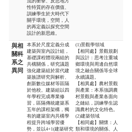
流的衝擊、反思地方
性特質的存在價值、
訓練學生於大時代下
關乎環境，空間，人
的再定義以探究空間
設計的新思維。
本系於尺度定義分成
(1)景觀學領域
與相
建築與室內設計組，
【相同處】景觀規劃
關科
基礎課程體現兩組的
與設計：思考注重城
系之
共構關係，研究議題
鄉環境與周邊自然環
異同
強化建築組於當代建
境之融合關係等全球
築族譜研究與解析、
永續議題。
創新數位媒材等區隔
【相異處】農村景觀
於他校。建築組以四
與產業：本系強調農
年學程完成專業修
村景觀與產業各面向
習，區隔傳統建築系
之鏈結，訓練學生認
五年的課程架構，獨
識農村的文化特色。
有的建築室內共構學
(2)建築領域
程提升跨域學習優
【相同處】關懷：人
勢，並以4+1(建築研究
類和環境的關係、人