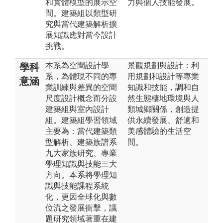
和實體模型的展示空
力與個人技能發展。
間。建築組以類型研
究與當代建築解析擴
展知識應對當今設計
挑戰。
本系為空間設計學
景觀規劃與設計：利
學科
系，為體現不同的專
用規劃和設計等專業
意涵
業訓練與差異的空間
知識和技能，調和自
尺度設計概念而分設
然生態棲地環境與人
建築組與室內設計
類城鄉關係，創造提
組。建築組學習領域
供永續發展、舒適和
主要為：當代建築類
美感體驗的生活空
型解析、建築族譜系
間。
九大家族研究、專業
學理知識與技能三大
方向。本系將學理知
識與技能課程系統
化，更因全球化與數
位流之發展衝擊，議
題研究領域著重在建