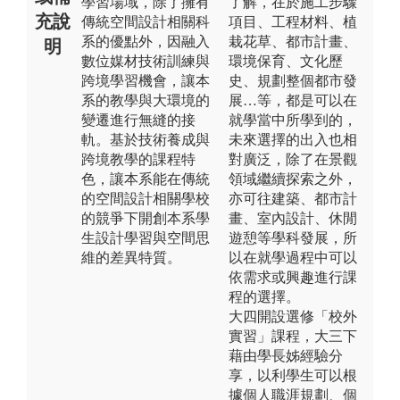
學習場域，除了擁有
了解，在於施工步驟
充說
傳統空間設計相關科
項目、工程材料、植
系的優點外，因融入
栽花草、都市計畫、
明
數位媒材技術訓練與
環境保育、文化歷
跨境學習機會，讓本
史、規劃整個都市發
系的教學與大環境的
展…等，都是可以在
變遷進行無縫的接
就學當中所學到的，
軌。基於技術養成與
未來選擇的出入也相
跨境教學的課程特
對廣泛，除了在景觀
色，讓本系能在傳統
領域繼續探索之外，
的空間設計相關學校
亦可往建築、都市計
的競爭下開創本系學
畫、室內設計、休閒
生設計學習與空間思
遊憩等學科發展，所
維的差異特質。
以在就學過程中可以
依需求或興趣進行課
程的選擇。
大四開設選修「校外
實習」課程，大三下
藉由學長姊經驗分
享，以利學生可以根
據個人職涯規劃、個