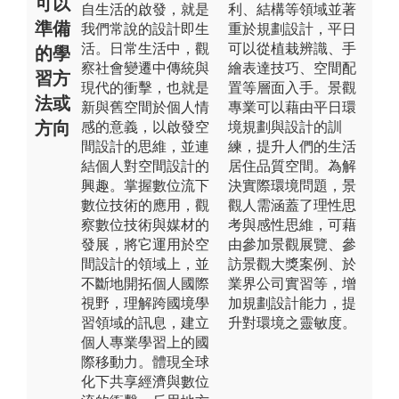
可以
自生活的啟發，就是
利、結構等領域並著
準備
我們常說的設計即生
重於規劃設計，平日
活。日常生活中，觀
可以從植栽辨識、手
的學
察社會變遷中傳統與
繪表達技巧、空間配
習方
現代的衝擊，也就是
置等層面入手。景觀
法或
新與舊空間於個人情
專業可以藉由平日環
方向
感的意義，以啟發空
境規劃與設計的訓
間設計的思維，並連
練，提升人們的生活
結個人對空間設計的
居住品質空間。為解
興趣。掌握數位流下
決實際環境問題，景
數位技術的應用，觀
觀人需涵蓋了理性思
察數位技術與媒材的
考與感性思維，可藉
發展，將它運用於空
由參加景觀展覽、參
間設計的領域上，並
訪景觀大獎案例、於
不斷地開拓個人國際
業界公司實習等，增
視野，理解跨國境學
加規劃設計能力，提
習領域的訊息，建立
升對環境之靈敏度。
個人專業學習上的國
際移動力。體現全球
化下共享經濟與數位