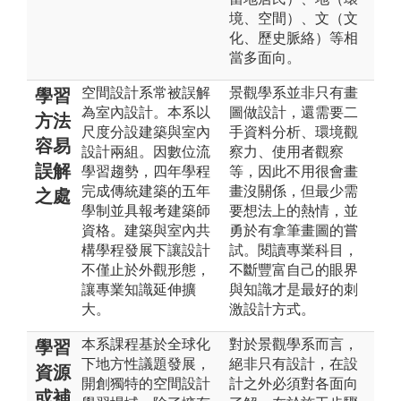
境、空間）、文（文
化、歷史脈絡）等相
當多面向。
空間設計系常被誤解
景觀學系並非只有畫
學習
為室內設計。本系以
圖做設計，還需要二
方法
尺度分設建築與室內
手資料分析、環境觀
容易
設計兩組。因數位流
察力、使用者觀察
誤解
學習趨勢，四年學程
等，因此不用很會畫
完成傳統建築的五年
畫沒關係，但最少需
之處
學制並具報考建築師
要想法上的熱情，並
資格。建築與室內共
勇於有拿筆畫圖的嘗
構學程發展下讓設計
試。閱讀專業科目，
不僅止於外觀形態，
不斷豐富自己的眼界
讓專業知識延伸擴
與知識才是最好的刺
大。
激設計方式。
本系課程基於全球化
對於景觀學系而言，
學習
下地方性議題發展，
絕非只有設計，在設
資源
開創獨特的空間設計
計之外必須對各面向
或補