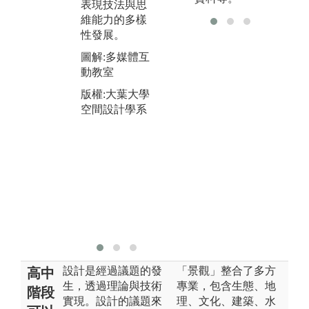
建築與室內的
表現技法與思
衝
設計先例，依
維能力的多樣
方
照設計者的風
性發展。
在
格、樣式、設
圖解:多媒體互
學
計方法等進行
動教室
下
歸納整合，建
空
版權:大葉大學
構出全國唯一
定
空間設計學系
的學理論述與
間
展演。
維
圖解:系圖書室
圖
版權:大葉大學
工
空間設計學系
者
版
空
設計是經過議題的發
「景觀」整合了多方
高中
生，透過理論與技術
專業，包含生態、地
階段
實現。設計的議題來
理、文化、建築、水