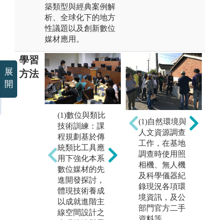
築類型與經典案例解
析、全球化下的地方
性議題以及創新數位
媒材應用。
學習
展
方法
開
(2)當代建築族
(1)數位與類比
(1)自然環境與
(
譜研究 - 設計
技術訓練：課
人文資源調查
地
九大家族歸納
程規劃基於傳
工作，在基地
討
- 經典案例解
統類比工具應
調查時使用照
題
析：時間推進
用下強化本系
相機、無人機
領
著世界的演
數位媒材的先
及科學儀器紀
跨
變，演變留下
進開發探討，
錄現況各項環
進
的痕跡則成為
體現技術養成
境資訊，及公
探
知識與經驗。
以成就進階主
部門官方二手
球
藉由學習當代
線空間設計之
資料等。
濟