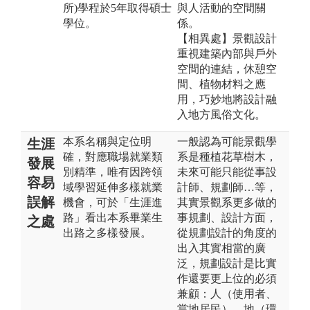
所)學程於5年取得碩士
與人活動的空間關
學位。
係。
【相異處】景觀設計
重視建築內部與戶外
空間的連結，休憩空
間、植物材料之應
用，巧妙地將設計融
入地方風俗文化。
本系名稱與定位明
一般認為可能景觀學
生涯
確，對應職場就業類
系是種植花草樹木，
發展
別精準，唯有因跨領
未來可能只能從事設
容易
域學習延伸多樣就業
計師、規劃師…等，
誤解
機會，可於「生涯進
其實景觀系更多做的
路」看出本系畢業生
事規劃、設計方面，
之處
出路之多樣發展。
從規劃設計的角度的
出入其實相當的廣
泛，規劃設計是比實
作還要更上位的必須
兼顧：人（使用者、
當地居民）、地（環