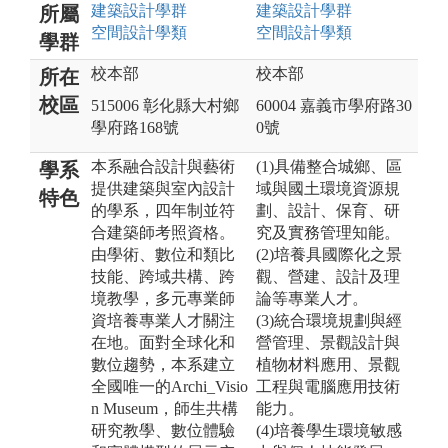
建築設計
學群
建築設計
學群
所屬
空間設計
學類
空間設計
學類
學群
校本部
校本部
所在
校區
515006 彰化縣大村鄉
60004 嘉義市學府路30
學府路168號
0號
本系融合設計與藝術
(1)具備整合城鄉、區
學系
提供建築與室內設計
域與國土環境資源規
特色
的學系，四年制並符
劃、設計、保育、研
合建築師考照資格。
究及實務管理知能。
由學術、數位和類比
(2)培養具國際化之景
技能、跨域共構、跨
觀、營建、設計及理
境教學，多元專業師
論等專業人才。
資培養專業人才關注
(3)統合環境規劃與經
在地。面對全球化和
營管理、景觀設計與
數位趨勢，本系建立
植物材料應用、景觀
全國唯一的Archi_Visio
工程與電腦應用技術
n Museum，師生共構
能力。
研究教學、數位體驗
(4)培養學生環境敏感