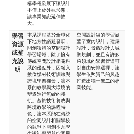
構學程發展下讓設計
不僅止於外觀形態，
讓專業知識延伸擴
大。
本系課程基於全球化
空間設計組的學習涵
學習
下地方性議題發展，
蓋了室內設計，建築
資源
開創獨特的空間設計
設計，景觀設計與城
或補
學習場域，除了擁有
鄉規劃，並且有許多
充說
傳統空間設計相關科
跨領域的學習管道可
系的優點外，因融入
以自由安排選擇，讓
明
數位媒材技術訓練與
學生依照資己的興趣
跨境學習機會，讓本
打造出獨一無二的專
系的教學與大環境的
業技能。
變遷進行無縫的接
軌。基於技術養成與
跨境教學的課程特
色，讓本系能在傳統
的空間設計相關學校
的競爭下開創本系學
生設計學習與空間思