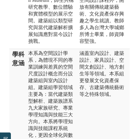
n Museum，師生共構
空間設計課程外，開
研究教學、數位體驗
放有關傳統建築藝
和實體模型的展示空
術、文化資產保存興
間。建築組以類型研
趣之學生就讀。教師
究與當代建築解析擴
多人為台灣大學城鄉
展知識應對當今設計
所博士畢業，師資陣
挑戰。
容堅強。
本系為空間設計學
涵蓋室內設計、建築
學科
系，為體現不同的專
設計、家具設計、空
意涵
業訓練與差異的空間
間文創設計、地方創
尺度設計概念而分設
生等等領域。本系組
建築組與室內設計
更發展文化資產保
組。建築組學習領域
存、古建築傳統藝術
主要為：當代建築類
等之特殊領域。
型解析、建築族譜系
九大家族研究、專業
學理知識與技能三大
方向。本系將學理知
識與技能課程系統
化，更因全球化與數