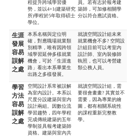
程提升跨域學習優
員。若有志於報考建
勢，並以4+1(建築研究
築師，可加修相關學
所)學程於5年取得碩士
分以符合應試資格。
學位。
本系名稱與定位明
就讀空間設計組未來
生涯
確，對應職場就業類
就業機會不多? 空間設
發展
別精準，唯有因跨領
計組目前可以考室內
容易
域學習延伸多樣就業
設計師、室內裝修師
誤解
機會，可於「生涯進
執照，也可以考營建
路」看出本系畢業生
類公務人員。
之處
出路之多樣發展。
空間設計系常被誤解
就讀空間設計組，需
學習
為室內設計。本系以
要很會畫畫? 其實並不
方法
尺度分設建築與室內
需要，因為專業的繪
容易
設計兩組。因數位流
圖，都有相關系統性
誤解
學習趨勢，四年學程
的課程重新完整教
完成傳統建築的五年
學。
之處
學制並具報考建築師
資格。建築與室內共