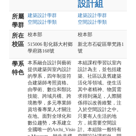
設計組
建築設計
學群
建築設計
學群
所屬
空間設計
學類
空間設計
學類
學群
校本部
校本部
所在
校區
515006 彰化縣大村鄉
新北市石碇區華梵路1
學府路168號
號
本系融合設計與藝術
本組課程學習以室內
學系
提供建築與室內設計
設計為主，並包括建
特色
的學系，四年制並符
築、社區以及舊建築
合建築師考照資格。
活化等領域。使生活
由學術、數位和類比
其中者精神、物質需
技能、跨域共構、跨
求得到滿足，人際關
境教學，多元專業師
係得以改善維繫，注
資培養專業人才關注
入於空間設計之中。
在地。面對全球化和
只要有人生活的地
數位趨勢，本系建立
方，就需要空間設
全國唯一的Archi_Visio
計。本組除一般特有