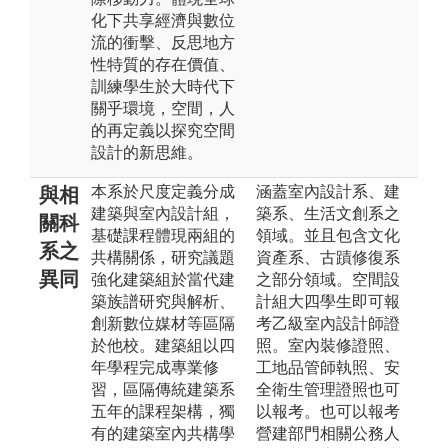
化下共享經濟與數位
流的衝擊、反思地方
性特質的存在價值、
訓練學生於大時代下
關乎環境，空間，人
的再定義以探究空間
設計的新思維。
本系於尺度定義分成
涵蓋室內設計系、建
與相
建築與室內設計組，
築系、生活文創系之
關科
基礎課程體現兩組的
領域。並且包含文化
系之
共構關係，研究議題
資產系、古蹟修復系
異同
強化建築組於當代建
之部分領域。空間設
築族譜研究與解析、
計組大四學生即可報
創新數位媒材等區隔
考乙級室內設計師證
於他校。建築組以四
照。室內裝修證照、
年學程完成專業修
工地品管師執照、安
習，區隔傳統建築系
全衛生管理證照也可
五年的課程架構，獨
以報考。也可以報考
有的建築室內共構學
營建部門相關公務人