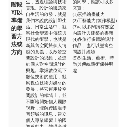
生，透過理論與技術
的同學，應該可以多
階段
實現。設計的議題來
充實：
可以
自生活的啟發，就是
(1)素描繪畫能力
準備
我們常說的設計即生
(2)工藝能力(製作模型)
活。日常生活中，觀
(3)可以多閱讀有關室
的學
察社會變遷中傳統與
內設計與建築的書籍
習方
現代的衝擊，也就是
(4)多旅行多體驗設計
法或
新與舊空間於個人情
作品，也可以豐富空
方向
感的意義，以啟發空
間設計經驗
間設計的思維，並連
(5)對生活、藝術、時
結個人對空間設計的
尚與傳統藝術保持興
興趣。掌握數位流下
趣
數位技術的應用，觀
察數位技術與媒材的
發展，將它運用於空
間設計的領域上，並
不斷地開拓個人國際
視野，理解跨國境學
習領域的訊息，建立
個人專業學習上的國
際移動力。體現全球