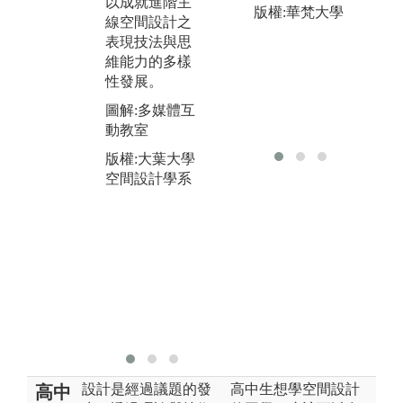
知識與經驗。
以成就進階主
版權:華梵大學
球
藉由學習當代
線空間設計之
濟
建築與室內的
表現技法與思
衝
設計先例，依
維能力的多樣
方
照設計者的風
性發展。
在
格、樣式、設
圖解:多媒體互
學
計方法等進行
動教室
下
歸納整合，建
空
版權:大葉大學
構出全國唯一
定
空間設計學系
的學理論述與
間
展演。
維
圖解:系圖書室
圖
版權:大葉大學
工
空間設計學系
者
版
空
設計是經過議題的發
高中生想學空間設計
高中