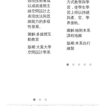
的痕跡則成為
體現技術養成
方式教學與學
探
知識與經驗。
以成就進階主
習，使學生學
球
藉由學習當代
線空間設計之
習上得以持續
濟
建築與室內的
表現技法與思
與產、官、學
衝
設計先例，依
維能力的多樣
界接軌。
方
照設計者的風
性發展。
在
圖解:檢附本系
格、樣式、設
圖解:多媒體互
學
課程地圖
計方法等進行
動教室
下
歸納整合，建
版權:本系自行
空
版權:大葉大學
構出全國唯一
繪製
定
s
空間設計學系
的學理論述與
間
W
展演。
維
圖解:系圖書室
圖
版權:大葉大學
工
空間設計學系
者
版
空