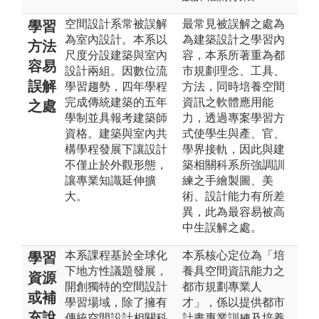
空間設計系常被誤解
最常見被誤解之處為
學習
為室內設計。本系以
為建築設計之學習內
方法
尺度分設建築與室內
容，本系所著重為都
容易
設計兩組。因數位流
市規劃理念、工具、
誤解
學習趨勢，四年學程
方法，同時培養空間
完成傳統建築的五年
資訊之軟體應用能
之處
學制並具報考建築師
力，透過專案學習方
資格。建築與室內共
式使學生與產、官、
構學程發展下讓設計
學界接軌，因此與建
不僅止於外觀形態，
築相關科系所強調訓
讓專業知識延伸擴
練之手繪製圖、美
大。
術、設計能力有所差
異，此為最容易被高
中生誤解之處。
本系課程基於全球化
本系核心定位為「培
學習
下地方性議題發展，
養具空間資訊能力之
資源
開創獨特的空間設計
都市規劃專業人
或補
學習場域，除了擁有
才」，係以提供都市
充說
傳統空間設計相關科
計畫專業訓練及培養