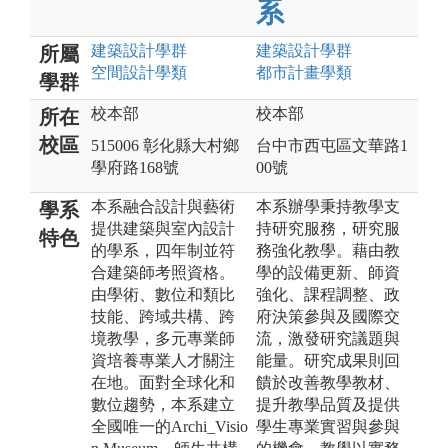
系
建築設計
學群
建築設計
學群
所屬
空間設計
學類
都市計畫
學類
學群
校本部
校本部
所在
校區
515006 彰化縣大村鄉
台中市西屯區文華路1
學府路168號
00號
本系融合設計與藝術
本系辦學秉持教學支
學系
提供建築與室內設計
持研究服務，研究服
特色
的學系，四年制並符
務強化教學。藉由教
合建築師考照資格。
學的設備更新、師資
由學術、數位和類比
強化、課程調整、政
技能、跨域共構、跨
府決策參與及國際交
境教學，多元專業師
流，激發研究議題與
資培養專業人才關注
能量。研究成果則回
在地。面對全球化和
饋於改善教學教材、
數位趨勢，本系建立
提升教學品質及提供
全國唯一的Archi_Visio
學生專業實習與參與