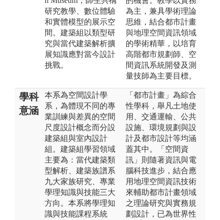
n Museum，師生共構
的機會。教學以實務
研究教學、數位體驗
為主，兼具學術理論
和實體模型的展示空
思維，結合都市計畫
間。建築組以類型研
與地理空間資訊領域
究與當代建築解析擴
的學術精華，以培育
展知識應對當今設計
高階都市規劃師、空
挑戰。
間資訊系統開發及測
量技師為主要目標。
本系為空間設計學
「都市計畫」為綜合
學科
系，為體現不同的專
性學科，舉凡土地使
意涵
業訓練與差異的空間
用、交通運輸、公共
尺度設計概念而分設
設施、環境規劃與設
建築組與室內設計
計及都市設計等均涵
組。建築組學習領域
蓋其中。「空間資
主要為：當代建築類
訊」則隨著資訊與電
型解析、建築族譜系
腦科技進步，結合應
九大家族研究、專業
用地理空間資訊技術
學理知識與技能三大
來輔助都市計畫領域
方向。本系將學理知
之理論研究與實務規
識與技能課程系統
劃設計，已為世界性