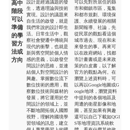
設計是經過議題的發
可以先對所居住的縣
高中
生，透過理論與技術
市和鄉鎮市區，蒐集
階段
實現。設計的議題來
和都市規劃、環境保
可以
自生活的啟發，就是
護、永續發展的相關
準備
我們常說的設計即生
新聞報導、社論，先
活。日常生活中，觀
從民眾的觀點看這個
的學
察社會變遷中傳統與
城市過去、現在和未
習方
現代的衝擊，也就是
來發生的事。再來可
法或
新與舊空間於個人情
以在政府網站，找都
方向
感的意義，以啟發空
市計畫書或是未來政
間設計的思維，並連
策的白皮書，以了解
結個人對空間設計的
官方的觀點為何。在
興趣。掌握數位流下
瀏覽上述資料時，可
數位技術的應用，觀
以再以Google地圖或G
察數位技術與媒材的
oogle地球，瀏覽資料
發展，將它運用於空
中提到的各個地區及
間設計的領域上，並
周遭的衛星影像和地
不斷地開拓個人國際
圖，甚至如果有興趣
視野，理解跨國境學
還可以自己下載如QGI
習領域的訊息，建立
S等地理資訊系統軟
個人專業學習上的國
體，看有什麼其他政