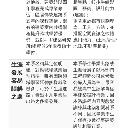
於他校。建築組以四
相異點：較少手繪製
年學程完成專業修
圖、藝術、設計能力
習，區隔傳統建築系
(建築)；
五年的課程架構，獨
更著重於都市規劃理
有的建築室內共構學
念、工具、方法，並
程提升跨域學習優
搭配空間資訊之軟體
勢，並以4+1(建築研究
應用能力。(土地管理/
所)學程於5年取得碩士
地政/不動產相關)
學位。
本系名稱與定位明
本系學生畢業出路或
生涯
確，對應職場就業類
生涯發展多以私部門
發展
別精準，唯有因跨領
工程顧問公司或考取
容易
域學習延伸多樣就業
公職人員為主，最容
誤解
機會，可於「生涯進
易被高中生誤解為從
路」看出本系畢業生
事建築設計行業，因
之處
出路之多樣發展。
本系課程內容與教學
訓練與建築相關科系
不同，因此畢業學生
亦僅有少數從事建築
設計相關行業。