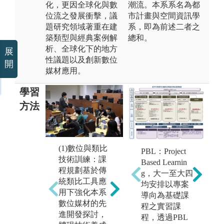
化，更因全球化與數
潮流。本系系名為都
位流之發展衝擊，議
市計畫與空間資訊學
題研究領域著重在建
系，即為前述二者之
築類型與經典案例解
總和。
析、全球化下的地方
展
性議題以及創新數位
開
媒材應用。
學習
方法
(2)當代建築族
(1)數位與類比
PBL：Project
C
(
譜研究 - 設計
技術訓練：課
Based Learnin
c
地
九大家族歸納
程規劃基於傳
g，大一至大四
思
討
- 經典案例解
統類比工具應
均安排以專案
題
析：時間推進
用下強化本系
導向為基礎課
p
領
著世界的演
數位媒材的先
程之實習課
施
跨
變，演變留下
進開發探討，
程，透過PBL
進