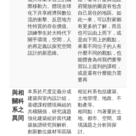
際移動力。體現全球
府開放的圖資有包含
化下共享經濟與數位
自己居住的地區。如
流的衝擊、反思地方
此一來，可以對家鄉
性特質的存在價值、
有更多的了解，而且
訓練學生於大時代下
也可以由上而下，或
關乎環境，空間，人
是由下而上的觀點，
的再定義以探究空間
來看不同位子的人有
設計的新思維。
什麼不同的觀點，也
能體會為何我們要學
習以上提到的課程，
或是還有什麼能力需
要再
本系於尺度定義分成
相近科系包括建築、
與相
建築與室內設計組，
土地管理、地政、不
關科
基礎課程體現兩組的
動產等。
系之
共構關係，研究議題
相同點：均著重於土
異同
強化建築組於當代建
地、都市、空間、環
築族譜研究與解析、
境議題之分析與探
創新數位媒材等區隔
討。