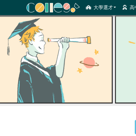
大學選才
高
ColleGo! 大學選才與高中育才輔助系統