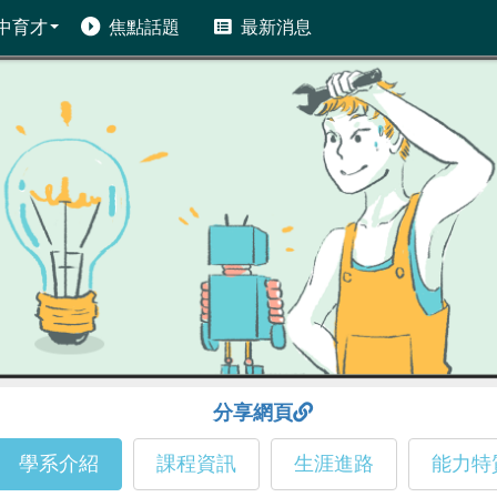
中育才
焦點話題
最新消息
分享網頁
學系介紹
課程資訊
生涯進路
能力特