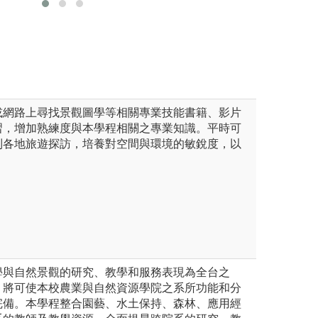
的新思維。
圖解:國際設計工
設計學系
版權:大葉大學空
或網路上尋找景觀圖學等相關專業技能書籍、影片
習，增加熟練度與本學程相關之專業知識。平時可
到各地旅遊探訪，培養對空間與環境的敏銳度，以
學與自然景觀的研究、教學和服務表現為全台之
，將可使本校農業與自然資源學院之系所功能和分
完備。本學程整合園藝、水土保持、森林、應用經