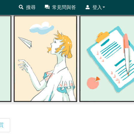
搜尋
常見問與答
登入
質