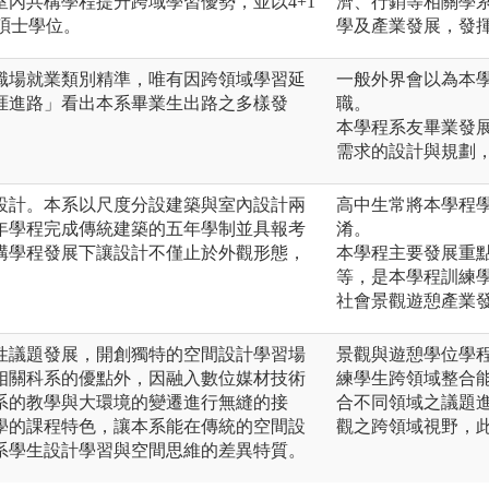
內共構學程提升跨域學習優勢，並以4+1
濟、行銷等相關學
得碩士學位。
學及產業發展，發
職場就業類別精準，唯有因跨領域學習延
一般外界會以為本
涯進路」看出本系畢業生出路之多樣發
職。
本學程系友畢業發
需求的設計與規劃
設計。本系以尺度分設建築與室內設計兩
高中生常將本學程
年學程完成傳統建築的五年學制並具報考
淆。
構學程發展下讓設計不僅止於外觀形態，
本學程主要發展重
等，是本學程訓練
社會景觀遊憩產業
性議題發展，開創獨特的空間設計學習場
景觀與遊憩學位學
相關科系的優點外，因融入數位媒材技術
練學生跨領域整合
系的教學與大環境的變遷進行無縫的接
合不同領域之議題
學的課程特色，讓本系能在傳統的空間設
觀之跨領域視野，
系學生設計學習與空間思維的差異特質。