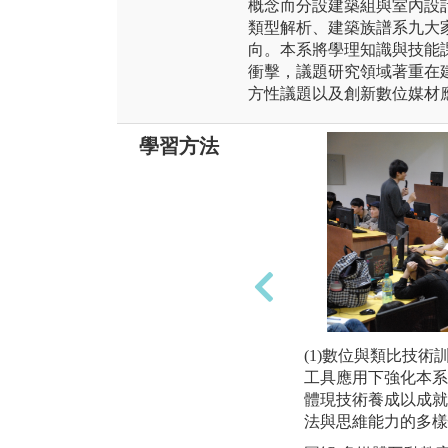
概念而分設建築組與室內設
類型解析、建築族譜系九大
向。本系將學理知識與技能
衝擊，議題研究領域著重在
方性議題以及創新數位媒材
學習方法
(1)數位與類比技
工具應用下強化本系
體現技術養成以成就
法與思維能力的多樣