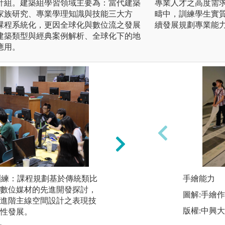
計組。建築組學習領域主要為：當代建築
專業人才之高度需
家族研究、專業學理知識與技能三大方
疇中，訓練學生實
課程系統化，更因全球化與數位流之發展
續發展規劃專業能
建築類型與經典案例解析、全球化下的地
應用。
術訓練：課程規劃基於傳統類比
(2)當代建築族譜研究
手繪能力
數位媒材的先進開發探討，
案例解析：時間推
圖解:手繪
進階主線空間設計之表現技
痕跡則成為知識與
版權:中興
性發展。
內的設計先例，依
方法等進行歸納整