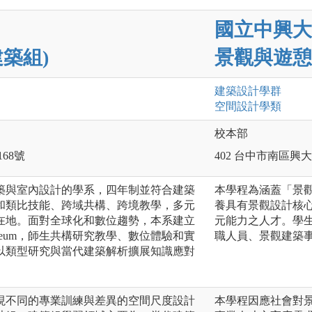
國立中興大
築組)
景觀與遊憩
建築設計
學群
空間設計
學類
校本部
168號
402 台中市南區興大
築與室內設計的學系，四年制並符合建築
本學程為涵蓋「景
和類比技能、跨域共構、跨境教學，多元
養具有景觀設計核
在地。面對全球化和數位趨勢，本系建立
元能力之人才。學
n Museum，師生共構研究教學、數位體驗和實
職人員、景觀建築
以類型研究與當代建築解析擴展知識應對
現不同的專業訓練與差異的空間尺度設計
本學程因應社會對