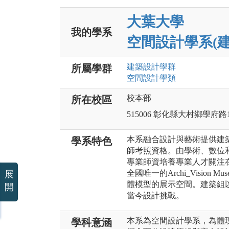
大葉大學
我的學系
空間設計學系(建
建築設計
學群
所屬學群
空間設計
學類
校本部
所在校區
515006 彰化縣大村鄉學府路
本系融合設計與藝術提供建
學系特色
師考照資格。由學術、數位
專業師資培養專業人才關注
全國唯一的Archi_Visio
展
體模型的展示空間。建築組
開
當今設計挑戰。
本系為空間設計學系，為體
學科意涵