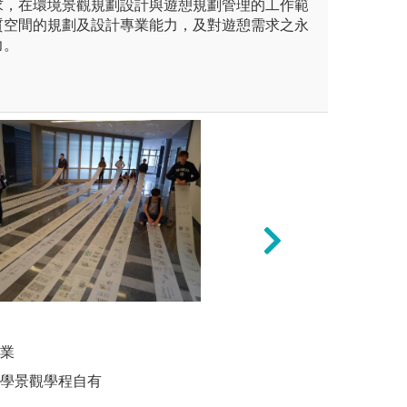
求，在環境景觀規劃設計與遊憩規劃管理的工作範
質空間的規劃及設計專業能力，及對遊憩需求之永
力。
 - 設計九大家族歸納 - 經典
(3)全球化下與
電腦繪圖
進著世界的演變，演變留下的
礎下提領學生跨境
作業
圖解:電腦
經驗。藉由學習當代建築與室
探討。體現全球化
大學景觀學程自有
版權:中興
照設計者的風格、樣式、設計
反思地方性特質的
合，建構出全國唯一的學理論
下關乎環境，空間