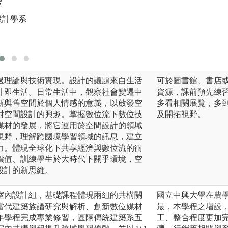
室
述與展演。
設計學系
圖解:系圖書室
版權:大葉大學空間
過理論與技術實現。設計的議題來自生活
可於圖書館、書店
計即生活。日常生活中，觀察社會變遷中
資源，課前預先練
新與舊空間於個人情感的意義，以啟發空
多看相關展覽，多
對空間設計的興趣。掌握數位流下數位技
及開拓視野。
媒材的發展，將它運用於空間設計的領域
視野，理解跨國境學習領域的訊息，建立
力。體現全球化下共享經濟與數位流的衝
價值、訓練學生於大時代下關乎環境，空
設計的新思維。
室內設計組，基礎課程體現兩組的共構關
國立中興大學在農
當代建築族譜研究與解析、創新數位媒材
最，本學程之增設
年學程完成專業修習，區隔傳統建築系五
工、整合程度更加