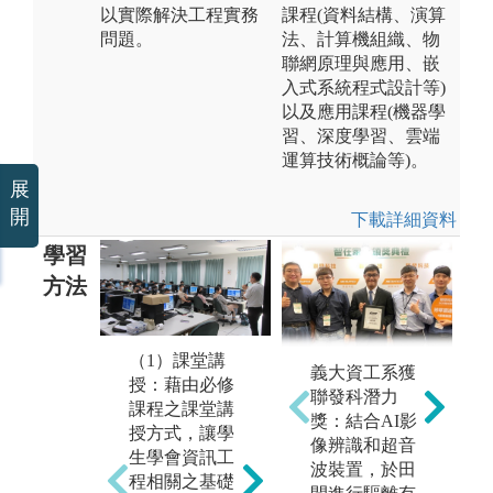
以實際解決工程實務
課程(資料結構、演算
問題。
法、計算機組織、物
聯網原理與應用、嵌
入式系統程式設計等)
以及應用課程(機器學
習、深度學習、雲端
運算技術概論等)。
展
開
下載詳細資料
學習
方法
（2）實作學
（1）課堂講
義大資工系獲
（
習：透過實習
授：藉由必修
聯發科潛力
作
課程與專題實
課程之課堂講
獎：結合AI影
學
作，讓學生經
授方式，讓學
像辨識和超音
資
由實際動手練
生學會資訊工
波裝置，於田
及
習以獲得實務
程相關之基礎