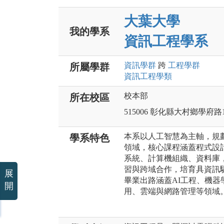
大葉大學
我的學系
資訊工程學系
資訊
學群
跨
工程
學群
所屬學群
資訊工程
學類
校本部
所在校區
515006 彰化縣大村鄉學府路
本系以人工智慧為主軸，規劃
學系特色
領域，核心課程涵蓋程式設
系統、計算機組織、資料庫
習與跨域合作，培育具資訊驅
展
畢業出路涵蓋AI工程、機器
開
用、雲端與網路管理等領域