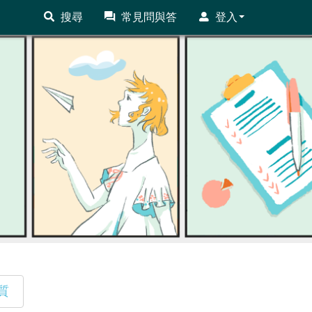
搜尋
常見問與答
登入
質