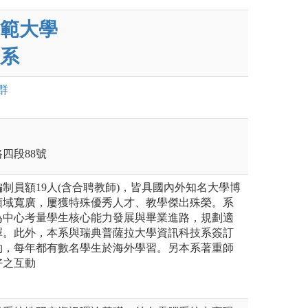
範大學
系
群
四段88號
制員額19人(含合聘教師)，皆具國內外知名大學博
領域寬廣，屢獲特殊優秀人才、教學傑出殊榮。系
為中心考量學生核心能力發展與畢業進路，規劃適
擇。此外，本系與瑞典普薩拉大學資訊科技系簽訂
約，每年都有數名學生於海外學習。另本系著重師
好之互動