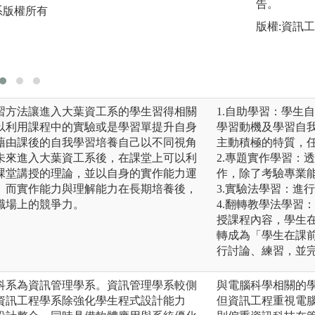
告。
系版權所有
版權:大葉大學資工
版權:資訊
習方法讓進入大葉資工系的學生習得相關
1.自助學習：學生
以利用課程中的實驗或是學習單提升自身
學習動機及學習自
藉由課後的自我學習培養自己以不同視角
主動積極的特質，
未來進入大葉資工系後，在課堂上可以利
2.專題實作學習：
課堂講授的理論，並以自身的實作能力運
作，除了考驗專業
。而實作能力與理解能力在長期培養後，
3.實驗法學習：進
職場上的競爭力。
4.翻轉教學法學習
授課程內容，學生
轉成為「學生在課
行討論、練習，並
科系為資訊管理學系。資訊管理學系較側
與電腦科學相關的
資訊工程學系除強化學生程式設計能力
但資訊工程重視電