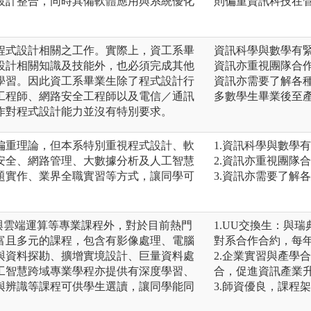
設計整合，同時具備軟體應用與系統優化
則偏重資訊科技在
程式設計相關之工作。實際上，資工系畢
資訊科學與數學有
設計相關知識及技能外，也必須完成其他
資訊亦重視團隊合
學習。因此資工系畢業生除了程式設計行
資訊亦需要了解各
工程師、網路安全工程師以及電信／通訊
多數學生畢業後至
作對程式設計能力並沒有特別要求。
偏重理論，但本系特別重視程式設計、軟
1.資訊科學與數學
安全、網路管理、大數據分析及人工智慧
2.資訊亦重視團隊
題實作、業界全職實習等方式，讓同學可
3.資訊亦需要了解
T)與雲端運算等專業課程外，對於目前熱門
1.UU交換生：與瑞
富且多元的課程，包含有影像處理、電腦
對系合作合約，每
與資料探勘、擴增實境設計、巨量資料處
2.企業實習與產學
工智慧跨域專業學程亦提供有深度學習、
合，促進資訊產業
與辨識等課程可供學生選讀，讓同學能同
3.師資優良，課程