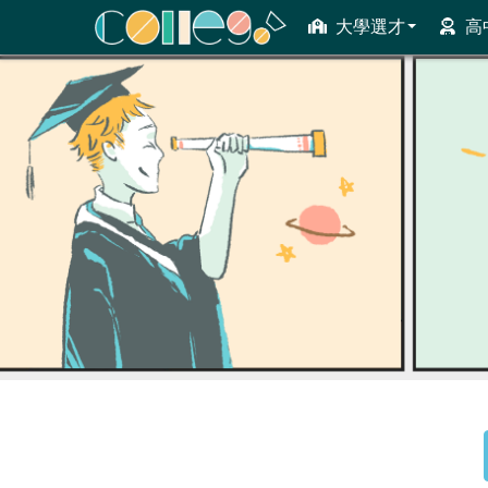
大學選才
高
ColleGo! 大學選才與高中育才輔助系統