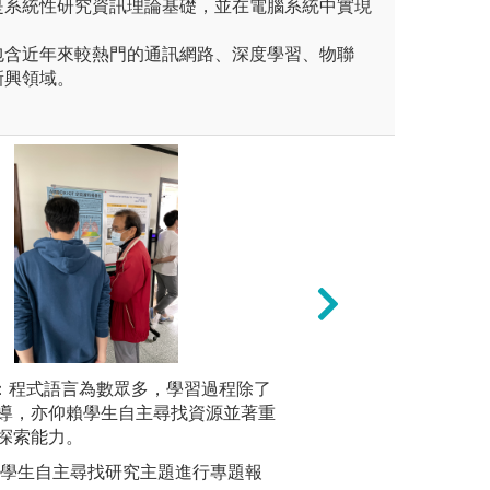
是系統性研究資訊理論基礎，並在電腦系統中實現
包含近年來較熱門的通訊網路、深度學習、物聯
新興領域。
透過實習課程與專題實作，讓學
習：程式語言為數眾多，學習過程除了
（3）專題實作：
2.專題實作學習
習以獲得實務經驗，並驗證習
導，亦仰賴學生自主尋找資源並著重
知識及團隊溝通合
定題目或
。
探索能力。
須選定某一特定題
作；除了
指導教授的帶領下
的協調。
與競賽活動加強實務經驗
上學生自主尋找研究主題進行專題報
作。在此學習過程