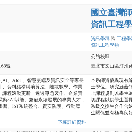
國立臺灣師
資訊工程學
資訊
學群
跨
工程
學
資訊工程
學類
公館校區
168號
臺北市文山區汀州路
AI、AIoT、智慧雲端及資訊安全等專長
本系師資優異現有編
計、資料結構與演算法、離散數學、作業
士學位。研究涵蓋
，課程滾動更新，透過專題製作、企業實
上課程規劃以學生
動×AI賦能、兼顧永續發展的專業人才，
切課程以供學生選
學習、IoT系統整合、資安防護、行動應
系級交換生合作合
。
生關係並有極為良
下載詳細資料