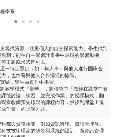
圖解:專
系版權所有
竿，體驗互相溝通
工程學系
版權:資訊
圖解:學生專題研
版權:大葉大學資
自主尋找資源，注重個人的自主探索能力。學生找到
我規劃，能在自主學習計畫書中展現的學習動機、
任何主題或形式皆可以。
透過一特定題目（如：無人車）與他人進行團隊合
能力，也培養與他人合作溝通的協調。
行實驗，學生由實作中學習。
：將教學模式「翻轉」，將傳統中「教師在課堂中教
在課後討論、練習，並完成作業」的授課模式，翻
前觀看教師預先錄製的課程內容，然後到課堂上進
完成作業」的上課方式。
學科都與資訊相關，例如資訊科學、資訊管理等。
腦科技技術理論的研發與系統的設計。而資訊管理