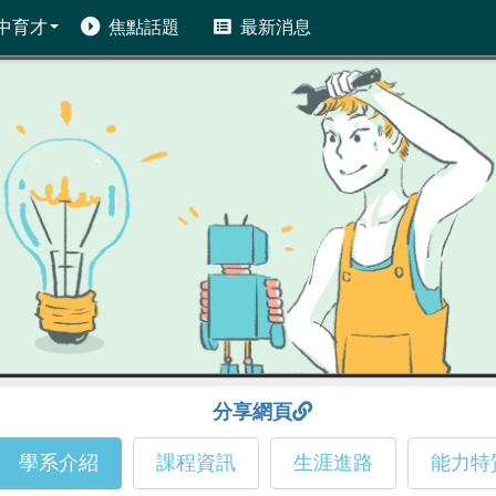
中育才
焦點話題
最新消息
分享網頁
學系介紹
課程資訊
生涯進路
能力特