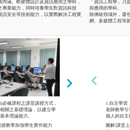
技內涵、軟硬體設計及資訊應用之學科，
「資訊工程學」乃
之專業能力，同時培養學生對資訊科技
與應用的學科。
資訊安全等技術能力，以實際解決工程實
除傳統領域外，還
網、多媒體工程等
由必修課程之課堂講授方式，
（2）實作學習：
1.自主學
相關之基礎理論，以建立學
生經由實際動手練
老師教學引
基本理論能力。
得之相關課程理論
個人的自主
講授教學加強學生實作能力
圖解:鼓勵學生參
圖解:課堂