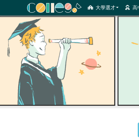
大學選才
高
ColleGo! 大學選才與高中育才輔助系統