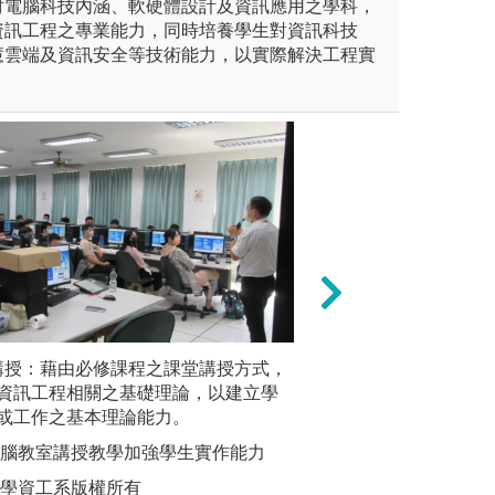
討電腦科技內涵、軟硬體設計及資訊應用之學科，
資訊工程之專業能力，同時培養學生對資訊科技
慧雲端及資訊安全等技術能力，以實際解決工程實
作：規劃學生進入系上教師實
講授：藉由必修課程之課堂講授方式，
專題實作與全職實
（2）實
之執行，藉由碩博班學長指導
資訊工程相關之基礎理論，以建立學
專業知識，專題實
生經由實
利於學生即早尋找自我興趣。
或工作之基本理論能力。
作溝通之協調能力
得之相關
接軌。
雙贏
電腦教室講授教學加強學生實作能力
圖解:鼓
圖解:專題實務實
作
大學資工系版權所有
版權:大葉