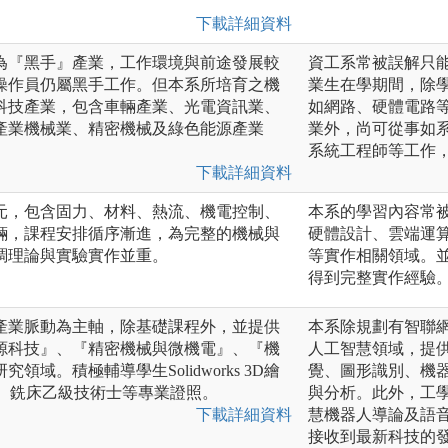
下載詳細資料
為『黑手』產業，工作環境與前途發展較
資工系常被誤解只
操作員仍屬黑手工作。但本系所培育之機
業生在學期間，除
科技產業，包含車輛產業、光電資訊業、
如網路、硬體電路
產業機械業、精密機械及綠色能源產業
業外，尚可從事如
系統工程師等工作
下載詳細資料
元，包含固力、材料、熱流、機電控制、
本系的學習內容常
輛，課程安排循序漸進，為完整的機械與
硬體設計、雲端運
調理論與實驗實作並重。
等實作相關領域。
得到完整實作經驗
產業脈動為主軸，除基礎課程外，並提供
本系除規劃有智聯網
源科技』、『精密機械與微機電』、『機
人工智慧領域，提
域。積極輔導學生Solidworks 3D繪
覺、圖形識別、機
車、銑床乙級技術士等專業證照。
與分析。此外，工
下載詳細資料
慧機器人導論及語
接收到最新科技的