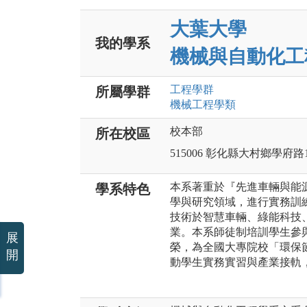
大葉大學
我的學系
機械與自動化工
工程
學群
所屬學群
機械工程
學類
校本部
所在校區
515006 彰化縣大村鄉學府路
本系著重於『先進車輛與能
學系特色
學與研究領域，進行實務訓
技術於智慧車輛、綠能科技
業。本系師徒制培訓學生參
展
榮，為全國大專院校「環保
開
動學生實務實習與產業接軌