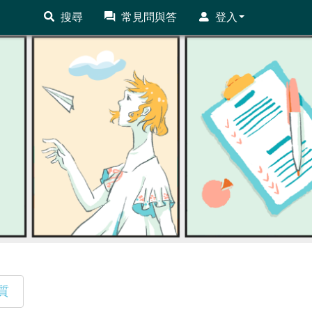
搜尋
常見問與答
登入
質