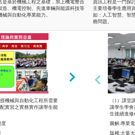
名是基於機械工程之基礎，加上機電整合
資訊工程是一門探
製造、機電控制、先進車輛與能源科技等
主要培養學生應用
機械與自動化專業能力。
如：人工智慧、智
務問題。
授機械與自動化工程所需要
科技整合與產學合
（1）課堂
配實習之實務實作讓學生能
驗室參與產學計畫
讓學生學會
研究與研發技巧，
生後續進修
態度
圖解:產學合作創造
圖解:專業
作
版權:大葉機械系製
版權:大葉