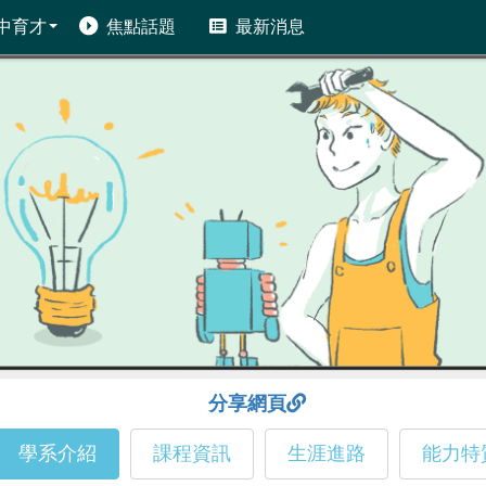
中育才
焦點話題
最新消息
分享網頁
學系介紹
課程資訊
生涯進路
能力特