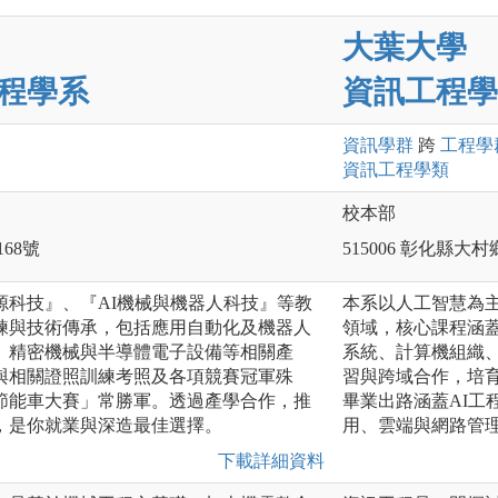
大葉大學
程學系
資訊工程學
資訊
學群
跨
工程
學
資訊工程
學類
校本部
168號
515006 彰化縣大
源科技』、『AI機械與機器人科技』等教
本系以人工智慧為主
練與技術傳承，包括應用自動化及機器人
領域，核心課程涵
、精密機械與半導體電子設備等相關產
系統、計算機組織
與相關證照訓練考照及各項競賽冠軍殊
習與跨域合作，培育
節能車大賽」常勝軍。透過產學合作，推
畢業出路涵蓋AI工
，是你就業與深造最佳選擇。
用、雲端與網路管
下載詳細資料