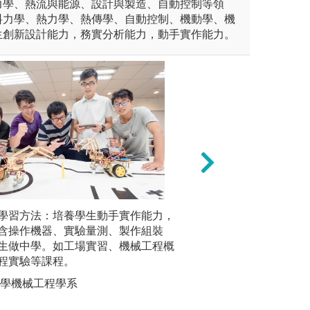
力學、熱流與能源、設計與製造、自動控制等領
料力學、熱力學、熱傳學、自動控制、機動學、機
生創新設計能力，務實分析能力，動手實作能力。
作：規劃學生進入系上教師實
學習方法：培養學生動手實作能力，
專題實作與全職實
實務導向
之執行，藉由碩博班學長指導
含操作機器、實驗量測、製作組裝
專業知識，專題實
作」與「
利於學生即早尋找自我興趣。
生做中學。如工場實習、機械工程概
作溝通之協調能力
應用後，
程實驗等課程。
接軌。
型思維，
雙贏
製造技術
大學機械工程學系
圖解:專題實務實
作
新能力，
版權:大葉機械系
問題的能