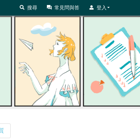
搜尋
常見問與答
登入
質