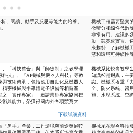
分析、閱讀、動手及反思等能力的培養。
機械工程需要堅實
動。
微積分和線性代數
非常有用。建議多
動、競賽或實習。
來趨勢，了解機械
慧和環境可持續性
」、「科技整合」與「師徒制」之教學理
機械系比較會被學
源科技』、『AI機械與機器人科技』等教
知識卻是迥異，主
練與技術傳承，包括應用自動化及機器人
識。機械系著重「
、精密機械與半導體電子設備等相關產
全、防火系統、醫
程之「實作專家」，邀請業師專家協同授
施、水壓系統、空
技術與能力，榮獲得國內外各項競賽大
下載詳細資料
為『黑手』產業，工作環境與前途發展較
機械系在現今科技
操作員仍屬黑手工作。但本系所培育之機
精度高價值的產品