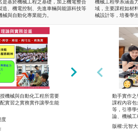
名是基於機械工程之基礎，加上機電整合
機械工程學系涵蓋
製造、機電控制、先進車輛與能源科技等
域，主要課程如材
機械與自動化專業能力。
械設計等，培養學
授機械與自動化工程所需要
科技整合與產學合
動手實作之
配實習之實務實作讓學生能
驗室參與產學計畫
課程內容包
研究與研發技巧，
等，引導學
論、機械工
態度
圖解:產學合作創造
版權:元智
作
版權:大葉機械系製