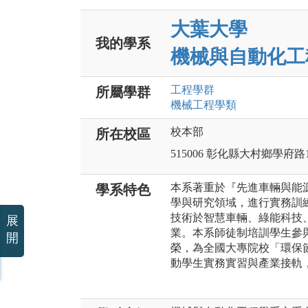
大葉大學
我的學系
機械與自動化工
工程
學群
所屬學群
機械工程
學類
校本部
所在校區
515006 彰化縣大村鄉學府路
本系著重於『先進車輛與能
學系特色
學與研究領域，進行實務訓
技術於智慧車輛、綠能科技
展
業。本系師徒制培訓學生參
開
榮，為全國大專院校「環保
動學生實務實習與產業接軌