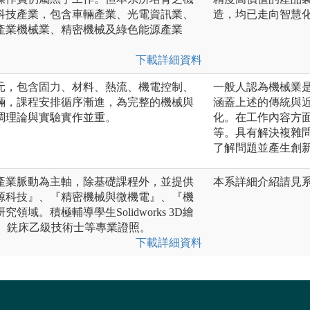
科技產業，包含車輛產業、光電資訊業、
造，均已走向智慧
產業機械業、精密機械及綠色能源產業
下載詳細資料
元，包含固力、材料、熱流、機電控制、
一般人認為機械業
輛，課程安排循序漸進，為完整的機械與
涵蓋上述的傳統與
調理論與實驗實作並重。
化。在工作內容方
等。具有解決複雜
了解問題並產生創
產業脈動為主軸，除基礎課程外，並提供
本系詳細介紹請見系網頁：ht
源科技』、『精密機械與微機電』、『機
域。積極輔導學生Solidworks 3D繪
車、銑床乙級技術士等專業證照。
下載詳細資料