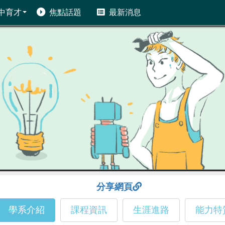
中育才
焦點話題
最新消息
分享網頁
學系介紹
課程資訊
生涯進路
能力特