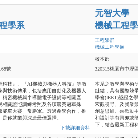
元智大學
程學系
機械工程學
工程
學群
機械工程
學類
校本部
168號
320315桃園市中壢
源科技』、『AI機械與機器人科技』等教
本系之教學與學術
練與技術傳承，包括應用自動化及機器人
鏈結，具有國際競
、精密機械與半導體電子設備等相關產
學會(IEET)認
與相關證照訓練考照及各項競賽冠軍殊
宏觀視野、及就業
節能車大賽」常勝軍。透過產學合作，推
創意思維、喜歡動
，是你就業與深造最佳選擇。
和設計等有興趣或
下，結合最新工程
下載詳細資料