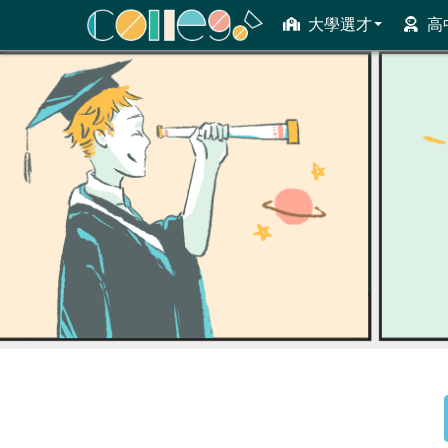
大學選才
高
ColleGo! 大學選才與高中育才輔助系統