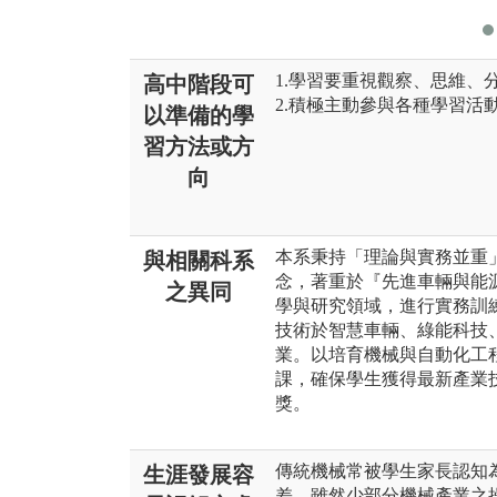
1.學習要重視觀察、思維、
高中階段可
2.積極主動參與各種學習活
以準備的學
習方法或方
向
本系秉持「理論與實務並重
與相關科系
念，著重於『先進車輛與能
之異同
學與研究領域，進行實務訓
技術於智慧車輛、綠能科技
業。以培育機械與自動化工
課，確保學生獲得最新產業
獎。
傳統機械常被學生家長認知
生涯發展容
差。雖然少部分機械產業之