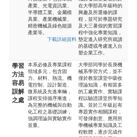
產業、光電資訊業、
在大學部高年級時的
半導體工業、金屬模
興趣及所選修的課
具業、產業機械業、
程，並可於專題研究
精密機械及綠色能源
及大三暑假的實習課
產業等。
程中強化專業知識，
下載詳細資料
墊定進入研究所就讀
的基礎或考慮進入台
塑企業工作。
本系必修及專業課程
大學部同學於長庚機
學習
領域多元，包含固
械系學習方式，並不
方法
力、材料、熱流、機
僅於教室課堂中吸收
容易
電控制、設計製造、
理論知識，有相當多
誤解
微系統及先進車輛，
的工廠實作、實驗課
課程安排循序漸進，
程以驗證課堂所學知
之處
為完整的機械與自動
識。並於三年級起有
化工程之基礎訓練，
專題實作相關課程，
強調理論與實驗實作
可發揮創意、應用所
並重。
學機械專業知識及工
程軟體，逐步完成作