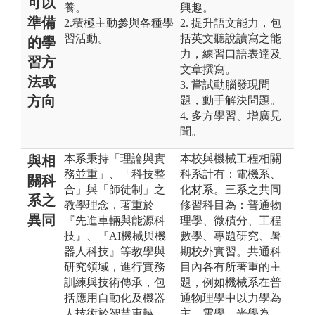
可以
養。
興趣。
準備
2.積極主動參與各種學
2. 提升語文能力，包
習活動。
括英文聽說讀寫之能
的學
力，練習口語表達及
習方
文章撰寫。
法或
3. 嘗試動腦發現問
方向
題，動手解決問題。
4. 多方學習、增廣見
聞。
本系秉持「理論與實
本校與機械工程相關
與相
務並重」、「科技整
科系計有：電機系、
關科
合」與「師徒制」之
化材系。三系之共同
系之
教學理念，著重於
修習科目為：普通物
異同
『先進車輛與能源科
理學、微積分、工程
技』、『AI機械與機
數學、專題研究、暑
器人科技』等教學與
期校外實習。共通科
研究領域，進行實務
目內各有所著重的主
訓練與技術傳承，包
題，例如機械系在普
括應用自動化及機器
通物理學中以力學為
人技術於智慧車輛、
主、電學、光學為