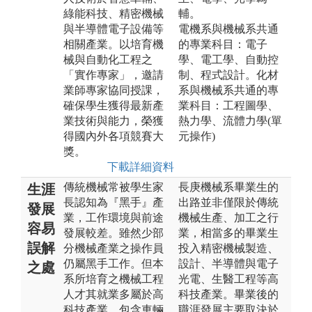
綠能科技、精密機械
輔。
與半導體電子設備等
電機系與機械系共通
相關產業。以培育機
的專業科目：電子
械與自動化工程之
學、電工學、自動控
「實作專家」，邀請
制、程式設計。化材
業師專家協同授課，
系與機械系共通的專
確保學生獲得最新產
業科目：工程圖學、
業技術與能力，榮獲
熱力學、流體力學(單
得國內外各項競賽大
元操作)
獎。
下載詳細資料
傳統機械常被學生家
長庚機械系畢業生的
生涯
長認知為『黑手』產
出路並非僅限於傳統
發展
業，工作環境與前途
機械生產、加工之行
容易
發展較差。雖然少部
業，相當多的畢業生
誤解
分機械產業之操作員
投入精密機械製造、
仍屬黑手工作。但本
設計、半導體與電子
之處
系所培育之機械工程
光電、生醫工程等高
人才其就業多屬於高
科技產業。畢業後的
科技產業，包含車輛
職涯發展主要取決於