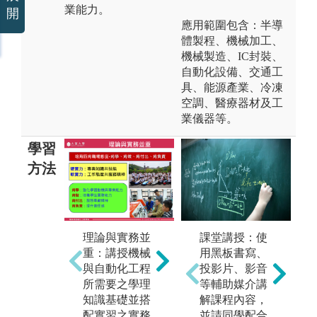
業能力。
開
應用範圍包含：半導
體製程、機械加工、
機械製造、IC封裝、
自動化設備、交通工
具、能源產業、冷凍
空調、醫療器材及工
業儀器等。
學習
方法
理論與實務並
科技整合與產
課堂講授：使
專
重：講授機械
學合作：規劃
用黑板書寫、
職
與自動化工程
學生進入系上
投影片、影音
專
所需要之學理
教師實驗室參
等輔助媒介講
讀
知識基礎並搭
與產學計畫之
解課程內容，
識
配實習之實務
執行，藉由碩
並請同學配合
之