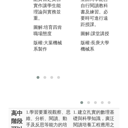
實作讓學生能
博班學長指導
自行閱讀教科
與
理論與實務並
研究與研發技
書及練習。必
作
重。
巧，利於學生
要時可進行遠
能
即早尋找自我
距授課。
學
圖解:培育四肯
興趣。
與
職場態度
圖解:課堂講授
圖解:產學合作
圖
版權:大葉機械
版權:長庚大學
創造雙贏
實
系製作
機械系
軌
版權:大葉機械
系製作
版
系
1.學習要重視觀察、思
1. 建立扎實的數理基
高中
維、分析、閱讀、動
礎與科學知識，廣泛
階段
手及反思等能力的培
閱讀培養工程應用之