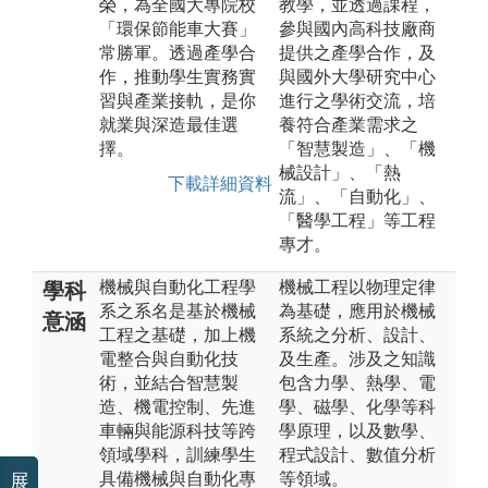
榮，為全國大專院校
教學，並透過課程，
「環保節能車大賽」
參與國內高科技廠商
常勝軍。透過產學合
提供之產學合作，及
作，推動學生實務實
與國外大學研究中心
習與產業接軌，是你
進行之學術交流，培
就業與深造最佳選
養符合產業需求之
擇。
「智慧製造」、「機
械設計」、「熱
下載詳細資料
流」、「自動化」、
「醫學工程」等工程
專才。
機械與自動化工程學
機械工程以物理定律
學科
系之系名是基於機械
為基礎，應用於機械
意涵
工程之基礎，加上機
系統之分析、設計、
電整合與自動化技
及生產。涉及之知識
術，並結合智慧製
包含力學、熱學、電
造、機電控制、先進
學、磁學、化學等科
車輛與能源科技等跨
學原理，以及數學、
領域學科，訓練學生
程式設計、數值分析
具備機械與自動化專
等領域。
展