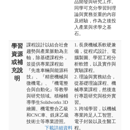
品開發與研究工作。
同學可充分學習到理
論與實務並重的內容
及經驗，作為之後投
入產業與求學之基
石。
課程設計以結合社會
1. 長庚機械系軟硬兼
學習
趨勢與產業脈動為主
備，從程式設計、電
資源
軸，除基礎課程外，
腦製圖、學習工程分
或補
並提供專業課程如
析軟體，以及實作與
充說
『先進車輛與能源科
實驗課程。
技』、『精密機械與
2. 理論與實務結合，
明
微機電』、『機電整
從基礎理論課程、機
合與自動化』等教學
械專業課程，然後進
與研究領域。積極輔
行專題研究與校外實
導學生Solidworks 3D
習。
繪圖、機電整合乙級
3. 跨域學習，以機械
和CNC車、銑床乙級
專業跨足人工智慧、
技術士等專業證照。
電子封裝以及生醫工
下載詳細資料
程。