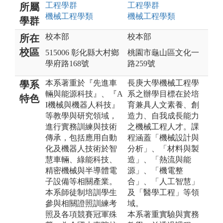
工程
學群
工程
學群
所屬
機械工程
學類
機械工程
學類
學群
校本部
校本部
所在
校區
515006 彰化縣大村鄉
桃園市龜山區文化一
學府路168號
路259號
本系著重於『先進車
長庚大學機械工程學
學系
輛與能源科技』、『A
系之辦學目標在於培
特色
I機械與機器人科技』
育兼具人文素養、創
等教學與研究領域，
造力、自我成長能力
進行實務訓練與技術
之機械工程人才。課
傳承，包括應用自動
程涵蓋「機械設計與
化及機器人技術於智
分析」、「材料與製
慧車輛、綠能科技、
造」、「熱流與能
精密機械與半導體電
源」、「機電整
子設備等相關產業。
合」、「人工智慧」
本系師徒制培訓學生
及「醫學工程」等領
參與相關證照訓練考
域。
照及各項競賽冠軍殊
本系著重實驗與實務