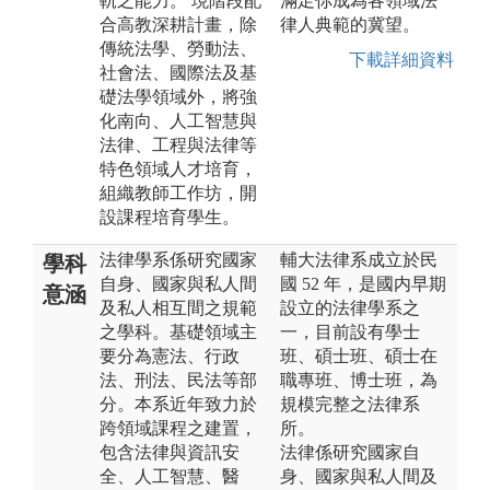
軌之能力。 現階段配
滿足你成為各領域法
合高教深耕計畫，除
律人典範的冀望。
傳統法學、勞動法、
下載詳細資料
社會法、國際法及基
礎法學領域外，將強
化南向、人工智慧與
法律、工程與法律等
特色領域人才培育，
組織教師工作坊，開
設課程培育學生。
法律學系係研究國家
輔大法律系成立於民
學科
自身、國家與私人間
國 52 年，是國内早期
意涵
及私人相互間之規範
設立的法律學系之
之學科。基礎領域主
一，目前設有學士
要分為憲法、行政
班、碩士班、碩士在
法、刑法、民法等部
職專班、博士班，為
分。本系近年致力於
規模完整之法律系
跨領域課程之建置，
所。
包含法律與資訊安
法律係研究國家自
全、人工智慧、醫
身、國家與私人間及