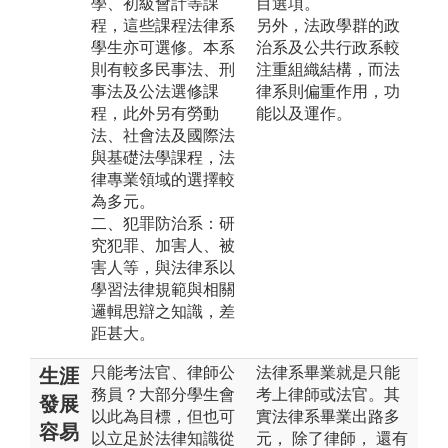
學、初級會計等課
目選項。
程，這些課程法律系
另外，法政學群的政
學生亦可選修。本系
治系及公共行政系較
則有較多民事法、刑
注重組織結構，而法
事法及公法選修課
律系則偏重作用，功
程，此外另有勞動
能以及運作。
法、社會法及國際法
與基礎法學課程，法
律專業領域的選擇較
為多元。
二、犯罪防治系：研
究犯罪、加害人、被
害人等，與法律系以
學習法律規範與相關
邏輯思辯之知識，差
距甚大。
只能考法官、律師公
法律系畢業就是只能
生涯
務員？大部分學生會
考上律師或法官。其
發展
以此為目標，但也可
實法律系畢業出路多
容易
以立足於法律知識從
元， 除了律師， 還有