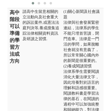
請高中生留意相關的
(1)關心新聞及社會議
高中
立法動向及社會重大
題
階段
的訴訟案件,或憲法法
法律與社會發展緊密
可以
庭判決等,養成搜集追
連結，法律系的學生
準備
踪法律相關資料資訊
不能只埋首苦讀，閉
及研讀之習慣.
門造車。法律是一門
的學
活的學問，如果脫離
習方
社會就沒有意義了，
法或
所以常常關心國內外
方向
的新聞是很重要的。
(2)養成閱讀習慣
法律系學生需要閱讀
消化大量法律文字，
因此培養對於語言的
理解和語感很重要。
閱讀教科書是學習法
律的基石，在閱讀的
過程中可以加強統整
和歸納能力，對法律