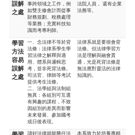
誤解
事跨領域之工作，例
法院人員， 還有企業
如雙主修會計而從事
法務等。
之處
財務規劃、稅務處理
等業務；充實科技知
識而考專利師。
一、念法律不等於背
法律系就是要很會背
學習
法條：法律系學生學
法條。但法律學習方
方法
習法律之解釋與適
法是理解與融會貫
容易
用、體系與邏輯思
通，光是死背法條是
誤解
考，並非死背法條。
無法應對靈活的法律
司法官、律師等考試
知識的。
之處
提供考生法條。
二、法學組與法制組
無異：各組別可互選
有興趣的課程，不致
因組別的差異而影響
未來發展、參加國考
或日後表現。
讀好法律就能勝任法
本系致力於培養專精
學習