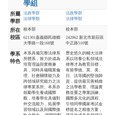
學組
法政
學群
法政
學群
所屬
法律
學類
法律
學類
學群
校本部
校本部
所在
校區
621301嘉義縣民雄鄉
242062 新北市新莊區
大學路一段168號
中正路510號
本系具備完整法律系
歷史悠久的輔大法律
學系
所體系，致力於成為
系以培養公私領域法
特色
培育理論與實務兼
律專才為教育目標，
具，同時具備職業倫
有留學德、英、美、
理、社會關懷能力及
日、法等國的堅強師
跨領域研究能力之法
資，提供最完善精緻
律專業系所。本系亦
之法學教育、理論實
鼓勵學生養成國際
務並重之專業訓練、
觀，培養學生具備對
國際多元化的課程、
外交流能力，拓展學
引領同學國家考試金
習領域以及與國際接
榜提名之精進方案，