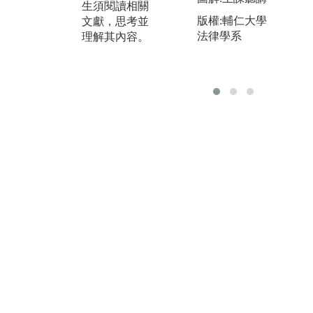
生須閱讀相關
人士座談，或
察
版權:輔仁大學
文獻，思考並
由學生進行團
律
法律學系
理解其內容。
體報告及分析
由
書寫案例之法
對
律關係。並訓
教
練書狀書寫、
帶
國家考試解題
內
書寫能力。少
實
數課程會透過
之
模擬法庭方式
社
進行實際攻
務
防。
社
會
求