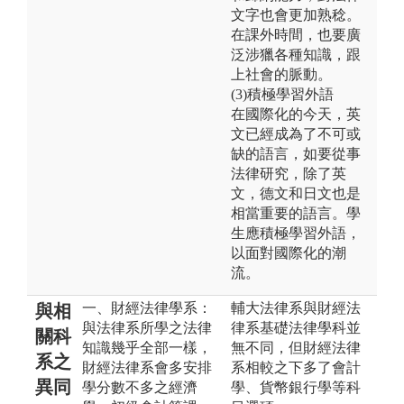
文字也會更加熟稔。
在課外時間，也要廣
泛涉獵各種知識，跟
上社會的脈動。
(3)積極學習外語
在國際化的今天，英
文已經成為了不可或
缺的語言，如要從事
法律研究，除了英
文，德文和日文也是
相當重要的語言。學
生應積極學習外語，
以面對國際化的潮
流。
一、財經法律學系：
輔大法律系與財經法
與相
與法律系所學之法律
律系基礎法律學科並
關科
知識幾乎全部一樣，
無不同，但財經法律
系之
財經法律系會多安排
系相較之下多了會計
異同
學分數不多之經濟
學、貨幣銀行學等科