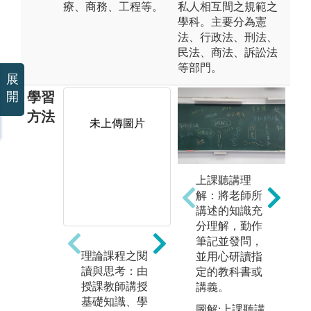
療、商務、工程等。
私人相互間之規範之
學科。主要分為憲
法、行政法、刑法、
民法、商法、訴訟法
等部門。
展
學習
開
方法
未上傳圖片
未上傳圖片
上課聽講理
解：將老師所
講述的知識充
分理解，勤作
筆記並發問，
理論課程之閱
案例研究之討
服
並用心研讀指
讀與思考：由
論與書寫：以
律
定的教科書或
授課教師講授
實際案例為專
服
講義。
基礎知識、學
題，邀請實務
溝
圖解:上課聽講