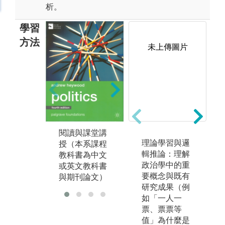
析。
學習
方法
未上傳圖片
課堂討論。
圖解:經濟學人
網頁
版權:經濟學人
網頁
閱讀與課堂講
理論學習與邏
教
授（本系課程
輯推論：理解
進
教科書為中文
政治學中的重
告
或英文教科書
要概念與既有
與期刊論文）
研究成果（例
如「一人一
票、票票等
值」為什麼是