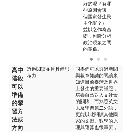
好的呢？有哪
些原因會讓一
個國家發生民
主化呢？），
並以之作為基
礎，判斷分析
政治現象之間
的關係。
透過閱讀並且具備思
同學們可以透過新聞
高中
考力
與報章雜誌的閱讀來
階段
知道目前臺灣及世界
可以
上發生的重要議題，
準備
培養自己對人文社會
的關懷；而熟悉英文
的學
以及學習第二外語，
習方
更能以此閱讀其他國
法或
家的文獻。數學的原
方向
理與運算也很重要，