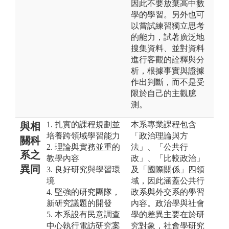
因此不要放棄高中數
學的學習。另外也可
以嘗試練習獨立思考
的能力，試著廣泛地
搜集資料、並對資料
進行客觀的詮釋與分
析，根據事實與證據
作出判斷，而不是受
限於自己的主觀臆
測。
1. 扎實的課程規劃並
本系專業課程包含
與相
培養跨領域學習能力
「政治理論與方
關科
2. 理論與實務並重的
法」、「公共行
系之
教學內容
政」、「比較政治」
異同
3. 良好研究與學習環
及「國際關係」四領
境
域，因此涵蓋公共行
4. 堅強的研究團隊，
政系與外交系的學習
新研究議題的開發
內容。政治學與社會
5. 本系設有民意調查
學的差異主要在於研
中心執行電訪研究案
究對象，社會學研究