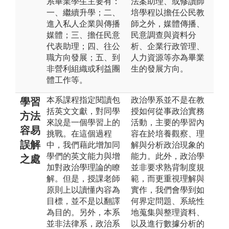
系畢業學生主要有：
法案助理、或修讀師
一、繼續升學；二、
培學程以擔任公民教
進入私人企業與傳播
師之外，媒體傳播、
媒體；三、擔任民意
民意調查與資料分
代表助理；四、往公
析、企業行政管理、
職方向發展；五、到
人力資源等亦為畢業
非營利組織或利益團
生的發展方向。
體工作等。
本系課程指定閱讀包
政治學系並不是在教
學習
括英文文獻，對同學
授如何從事政治實務
方法
來說是一個學習上的
活動，主要的學習內
容易
挑戰。在這個過程
容在於培養觀察、理
誤解
中，我們藉此增加同
解與分析政治現象的
學們的英文能力與增
能力。此外，政治學
之處
加對政治學理論的瞭
並非要求熟背制度規
解。但是，授課老師
範，而更重視理解與
原則上以讀懂內容為
實作，我們會學到如
目標，並不是以翻譯
何界定問題、系統性
為目的。另外，本系
地蒐集與整理資料、
並非法律系，政治系
以及進行數據分析的