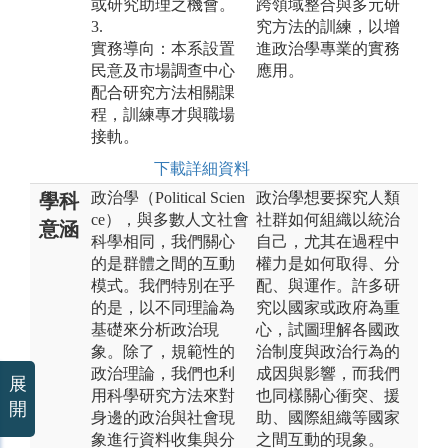
或研究助理之機會。
跨領域整合與多元研
3.
究方法的訓練，以增
實務導向：本系設置
進政治學專業的實務
民意及市場調查中心
應用。
配合研究方法相關課
程，訓練專才與職場
接軌。
下載詳細資料
政治學（Political Scien
政治學想要探究人類
學科
ce），與多數人文社會
社群如何組織以統治
意涵
科學相同，我們關心
自己，尤其在過程中
的是群體之間的互動
權力是如何取得、分
模式。我們特別在乎
配、與運作。許多研
的是，以不同理論為
究以國家或政府為重
基礎來分析政治現
心，試圖理解各國政
象。除了，規範性的
治制度與政治行為的
政治理論，我們也利
成因與影響，而我們
展
用科學研究方法來對
也同樣關心衝突、援
開
身邊的政治與社會現
助、國際組織等國家
象進行資料收集與分
之間互動的現象。