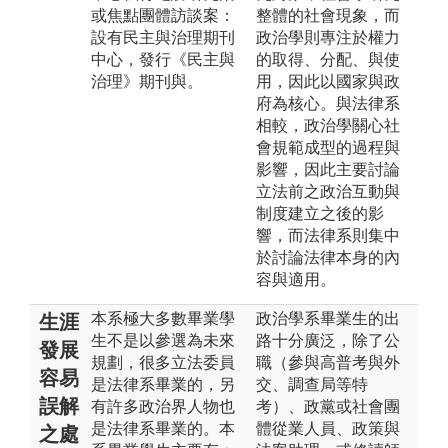
或焦點團體訪談案：
整體的社會現象，而
設有民主與治理期刊
政治學則專注於權力
中心，發行《民主與
的取得、分配、與使
治理》期刊與。
用，因此以國家與政
府為核心。與法律系
相較，政治學關心社
會規範成型的過程與
影響，因此主要討論
立法前之政治互動與
制度建立之後的影
響，而法律系則集中
於討論法律本身的內
容與適用。
本系極大多數畢業學
政治學系畢業生的出
生涯
生不是以參選為未來
路十分廣泛，除了公
發展
規劃，很多立法委員
職（參與高普考與外
容易
是法律系畢業的，另
交、調查局等特
誤解
有許多政治界人物也
考）、政黨或社會團
是法律系畢業的。本
體從業人員、政策與
之處