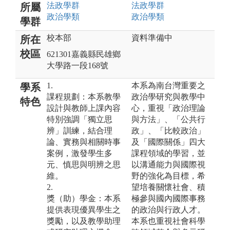
法政
學群
法政
學群
所屬
政治
學類
政治
學類
學群
校本部
資料準備中
所在
校區
621301嘉義縣民雄鄉
大學路一段168號
1.
本系為南台灣重要之
學系
課程規劃：本系教學
政治學研究與教學中
特色
設計與教師上課內容
心，重視「政治理論
特別強調「獨立思
與方法」、「公共行
辨」訓練，結合理
政」、「比較政治」
論、實務與相關時事
及「國際關係」四大
案例，激發學生多
課程領域的學習，並
元、慎思與明辨之思
以溝通能力與國際視
維。
野的強化為目標，希
2.
望培養關懷社會、積
獎（助）學金：本系
極參與國內國際事務
提供表現優異學生之
的政治與行政人才。
獎勵，以及教學助理
本系也重視社會科學