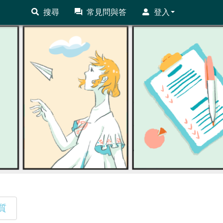
搜尋
常見問與答
登入
質