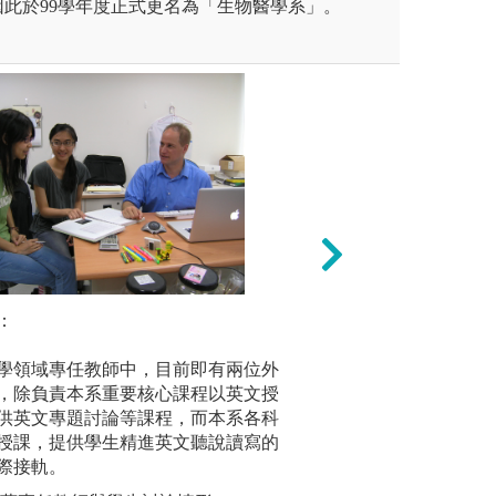
此於99學年度正式更名為「生物醫學系」。
：
專題討論：
基礎實驗
導與實作基礎生醫實驗。
藉由上台報告，引
由各教授實驗室的指導與資
學領域專任教師中，目前即有兩位外
收生醫最新原文文
本系有豐
生醫領域。
，除負責本系重要核心課程以英文授
由各項實
圖解:生命科學講
供英文專題討論等課程，而本系各科
驗室基礎
課程
版權:國立中正大
授課，提供學生精進英文聽說讀寫的
實驗報告
生醫系
際接軌。
版權:本系