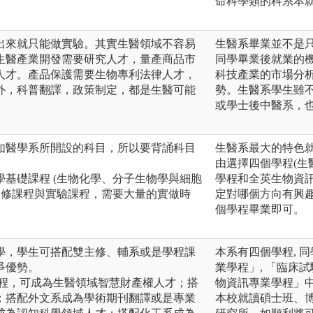
命科學類的科系本
出來就只能做實驗。其實生醫領域不容易
生醫系畢業並不是
生醫產業開發需要研究人才，量產商品市
同學畢業後就業的
人才。產品保護需要生物專利法律人才，
科技產業的市場分
外，科普翻譯，政策制定，都是生醫可能
勢。生醫系學生雖
或學士後中醫系，
如醫學系所開設的科目，所以要背誦科目
生醫系最大的特色就
由選擇四個學程(生
基礎課程 (生物化學、分子生物學與細胞
學程和全英生物資訊
選修課程與實驗課程，需要大量的實做時
定對哪個方向有興趣
個學程畢業即可。
學，學生可搭配雙主修、輔系或是學程課
本系有四個學程, 
爭優勢。
業學程」, 「臨床試
課程，可成為生醫領域智慧財產權人才；搭
物資訊專業學程」
；搭配外文系成為學術期刊翻譯或是專業
本校就讀碩士班、