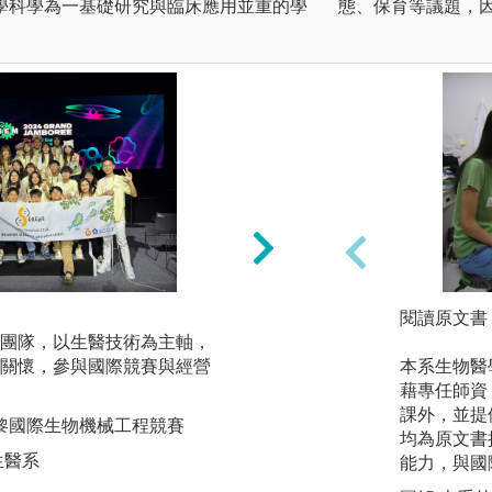
學科學為一基礎研究與臨床應用並重的學
態、保育等議題，因
實驗課實作：
閱讀原文書
團隊，以生醫技術為主軸，
基礎實驗課程：教
關懷，參與國際競賽與經營
專題研究實驗：藉
本系生物醫
源，更進一步探索
藉專任師資
課外，並提
國巴黎國際生物機械工程競賽
圖解:進行教學實驗
均為原文書
生醫系
版權:國立中正大學
能力，與國