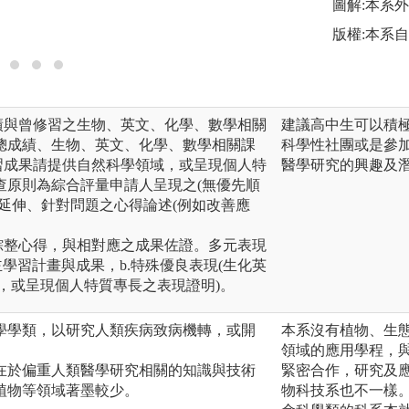
圖解:本系
版權:本系
績與曾修習之生物、英文、化學、數學相關
建議高中生可以積極
總成績、生物、英文、化學、數學相關課
科學性社團或是參加
習成果請提供自然科學領域，或呈現個人特
醫學研究的興趣及
查原則為綜合評量申請人呈現之(無優先順
延伸、針對問題之心得論述(例如改善應
綜整心得，與相對應之成果佐證。多元表現
主學習計畫與成果，b.特殊優良表現(生化英
，或呈現個人特質專長之表現證明)。
學學類，以研究人類疾病致病機轉，或開
本系沒有植物、生
領域的應用學程，
在於偏重人類醫學研究相關的知識與技術
緊密合作，研究及
植物等領域著墨較少。
物科技系也不一樣