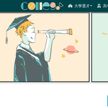
大學選才
高
ColleGo! 大學選才與高中育才輔助系統