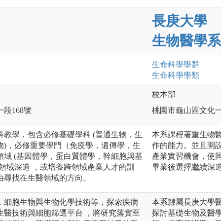
長庚大學
生物醫學系
生命科學
學群
生命科學
學類
校本部
一段168號
桃園市龜山區文化一
教學，包含必修基礎學科 (普通生物，生
本系課程著重生物
物)，必修重要學門（免疫學，遺傳學，生
作的能力。並且開
域 (基因體學，蛋白質體學，幹細胞與基
產業實習機會，使
領域深造 ，或培養跨領域產業人才的訓
畢業後選擇繼續深
由尋找在生醫領域的方向。
，細胞生物與生物化學技術等，探索疾病
本系隸屬長庚大學
生醫技術與細胞篩選平台 ，將研究落實至
探討基礎生物及醫