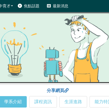
中育才
焦點話題
最新消息
分享網頁
學系介紹
課程資訊
生涯進路
能力特