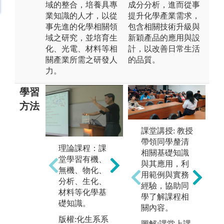
域的整合，培養具專
成分分析，進而從事
業知識的人才，以從
提升化學產業需求，
事先進的化學相關領
包含相關技術升級與
域之研究，並培育生
新穎產品的應用與設
化、光電、材料等相
計，以改善日常生活
關產業所需之研發人
的品質。
力。
學習
方法
課堂講授: 教授
帶領同學釐清
理論課程：課
書
相關基礎知識
堂學習有機、
練
與其應用，利
無機、物化、
際
用範例與實務
分析、生化、
容
經驗，協助同
材料等化學基
實驗操作：使
解
學了解課程相
礎知識。
學生對化學課
研
關內容。
程內容的理論
學
版權:化生系系
圖解:課堂上課