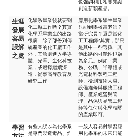
也強調利用相關知識
創造新穎產品。
化學系畢業後就要到
應用化學系學生畢業
生涯
化工廠工作嗎？其實
只能到學校當老師？
發展
化學系畢業生的出路
當研究員？還是當化
容易
很廣，除了部份到傳
工工程師?其實，那只
誤解
統產業的化工廠工作
是其中一些選擇，其
外，其餘則進入半導
他出路的可能性也頗
之處
體、光電、生化科技
為多元。例如：業
業，或選擇繼續深
務、公職、半導體或
造，從事高等教育及
光電材料製程工程
研究工作。
師、檢測技術人員、
設備維修與服務工程
師、產業經營與管
理、品保與品管工程
師等任何與化學相關
的產業即可。
有些人誤以為化學系
一般人容易對學習應
學習
是專門製造毒品、炸
用化學系的未來只能
方法