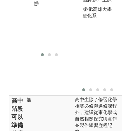
知識得到實際
資
辦
版權:高雄大學
的印證，並訓
立
應化系
練學生實驗的
思
技巧和精密儀
版
器的操作。
辦
版權:化生系系
辦
無
高中生除了修習化學
高中
相關必修與選修課程
階段
外，建議從事化學或
可以
自然相關探究與實作
準備
並製作學習歷程記