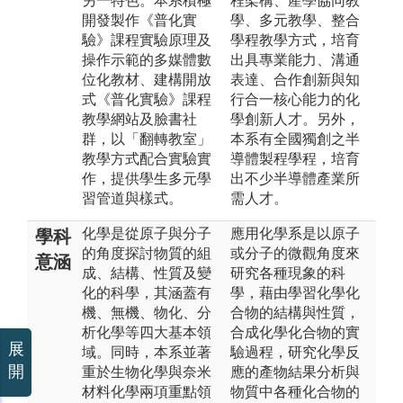
另一特色。本系積極
程架構、產學協同教
開發製作《普化實
學、多元教學、整合
驗》課程實驗原理及
學程教學方式，培育
操作示範的多媒體數
出具專業能力、溝通
位化教材、建構開放
表達、合作創新與知
式《普化實驗》課程
行合一核心能力的化
教學網站及臉書社
學創新人才。另外，
群，以「翻轉教室」
本系有全國獨創之半
教學方式配合實驗實
導體製程學程，培育
作，提供學生多元學
出不少半導體產業所
習管道與樣式。
需人才。
化學是從原子與分子
應用化學系是以原子
學科
的角度探討物質的組
或分子的微觀角度來
意涵
成、結構、性質及變
研究各種現象的科
化的科學，其涵蓋有
學，藉由學習化學化
機、無機、物化、分
合物的結構與性質，
析化學等四大基本領
合成化學化合物的實
展
域。同時，本系並著
驗過程，研究化學反
開
重於生物化學與奈米
應的產物結果分析與
材料化學兩項重點領
物質中各種化合物的