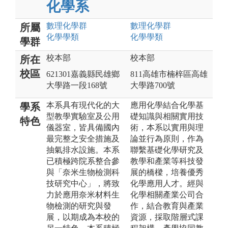
化學系
數理化
學群
數理化
學群
所屬
化學
學類
化學
學類
學群
校本部
校本部
所在
校區
621301嘉義縣民雄鄉
811高雄市楠梓區高雄
大學路一段168號
大學路700號
本系具有現代化的大
應用化學結合化學基
學系
型教學實驗室及公用
礎知識與相關實用技
特色
儀器室，皆具備國內
術，本系以實用與理
最完整之安全措施及
論並行為原則，作為
抽氣排水設施。本系
聯繫基礎化學研究及
已積極跨院系整合參
教學和產業等科技發
與「奈米生物檢測科
展的橋樑，培養優秀
技研究中心」，將致
化學應用人才。經與
力於應用奈米材料生
化學相關產業公司合
物檢測的研究與發
作，結合教育與產業
展，以期成為本校的
資源，採取階層式課