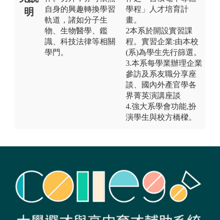
自身的興趣轉換學習
學程」人才培育計
明
軌道，諸如分子生
畫。
物、生物醫學、鑑
2本系於開設實習課
識、科技法律等相關
程。實習企業:由本校
學門。
(系)為學生先行篩選。
3.本系每學業辦理企業
參訪及系友職分享座
談、國內外產官學各
界菁英演講座談
4.強大系學會功能,扮
演學生與校方橋樑。