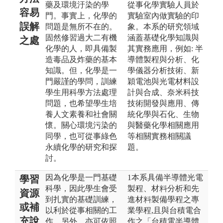
藥及環境汙染的學
從事化學實驗人員於
容易
門。事實上，化學的
實驗室內做實驗的印
誤解
問題是無所不在的。
象。本系的研究領域
固然修習過大二有機
涵蓋基礎化學知識與
之處
化學的人，即具備製
其實務應用，例如: 半
造毒品及炸藥的基本
導體製程與分析、化
知識。但，化學是一
學儀器分析技術、新
門嚴謹的學問，訓練
穎電池與光電材料設
學生用科學方法處理
計與合成、奈米科技
問題，也希望學生培
技術開發與應用、傳
養人文素養和社會關
統化學與石化、生物
懷。關心環境污染的
與醫藥化學相關應用
同學，也可從事綠色
等相關實務相關議
永續化學的研究和探
題。
討。
因為化學是一門基礎
1本系具備半導體光電
學習
科學，因此學生會受
製程、材料分析和先
資源
到扎實的基礎訓練，
進材料製備學程之專
或補
以利於從事相關的工
業學程,且與台積電合
充說
作。另外，亦可依照
作之「台積電半導體