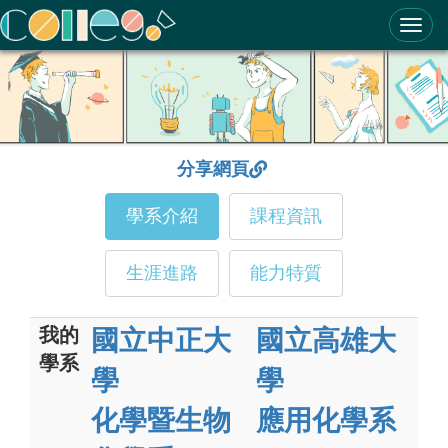
ColleGo! 大學選才與高中育才輔助系統
分享網頁
學系介紹
課程資訊
生涯進路
能力特質
我的
國立中正大
國立高雄大
學系
學
學
化學暨生物
應用化學系