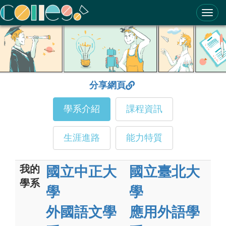
ColleGo! 大學選才與高中育才輔助系統
分享網頁
學系介紹
課程資訊
生涯進路
能力特質
我的
國立中正大
國立臺北大
學系
學
學
外國語文學
應用外語學