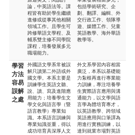
論，中英語法等。課
包括學術研究、企
程皆有助於學生繼續
劃、翻譯、編輯、外
進修或從事其他相關
交行政工作、領隊導
領域工作。且學生可
遊、媒體工作、兒童
跨修華語文學程、及
英語教學、海外華語
輔系雙主修不同學院
教學等。
課程，培養發展多元
職場能力。
外國語文學系常被誤
外文系學習內容相當
學習
解只讀第二外語或外
廣泛，本系以基礎能
方法
國文學。本系主要是
力紮根再進行專業能
容易
訓練學生英語文聽、
力訓練，專注培養學
誤解
說、讀、寫及進階應
生實際語言應用與溝
用能力；培養學生文
通能力，以文學與語
之處
學文化與語言學（暨
言學為體培育專才，
語言教學）專業知
以英語教學、跨領域
識。本系語言訓練與
英語應用與口筆譯為
專業知識並重，得以
用進行實務訓練，以
成功培育具深厚人文
達到就業市場對英語