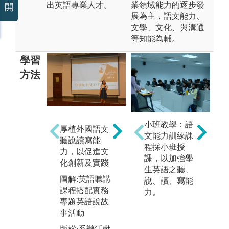
出英語專業人才。
業領域能力的逐步發
開
展為主，語文能力、
文學、文化、與溝通
等知能為輔。
學習
方法
擴
小班教學：語
培養分析思辨
厚植外國語文
野
文能力訓練課
能力，有效整
聽說讀寫能
化
程採小班授
合知識，以拓
力，以促進文
以
課，以加強學
展跨領域學習
化創新及實踐
環
生英語之聽、
及研究
及
圖解:英語聽講
說、讀、寫能
圖解:學術寫作
課程搭配實務
圖
力。
入門課程配合
專題英語說故
事
成果展活動
事活動
觀
之
版權:課程活動