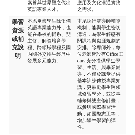
素養與世界觀之傑出
應用及文化溝通實務
英語專業人才。
之需求。
本系畢業學生除俱備
本系採行雙導師輔導
學習
英語專業能力外，也
機制，能與學生密切
資源
能在學校的輔系、雙
溝通，為學生解惑有
或補
主修、師資培育學
關課程與職涯規劃的
充說
程、跨領域學程及國
安排。除導師外，每
內國外交換生經歷中
位老師皆設有Office H
明
發展多元能力。
ours 充分提供學生學
習、生活、與畢業輔
導，不僅於課堂提供
基本訓練傳授專業知
識，更鼓勵學生跨領
域修習學分，並從事
輔修與雙主修計畫，
或參與國際學習活
動，如國際志工等，
增加學生學習的彈
性。