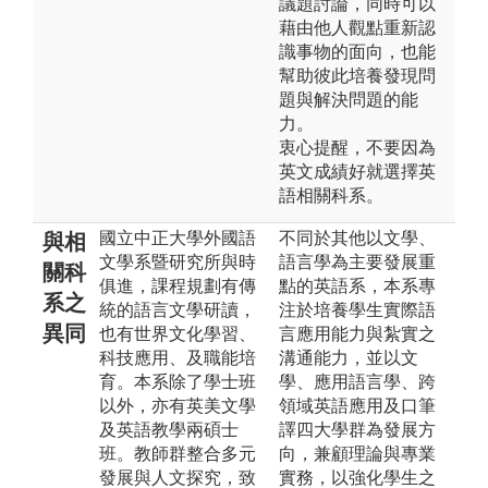
議題討論，同時可以
藉由他人觀點重新認
識事物的面向，也能
幫助彼此培養發現問
題與解決問題的能
力。
衷心提醒，不要因為
英文成績好就選擇英
語相關科系。
國立中正大學外國語
不同於其他以文學、
與相
文學系暨研究所與時
語言學為主要發展重
關科
俱進，課程規劃有傳
點的英語系，本系專
系之
統的語言文學研讀，
注於培養學生實際語
異同
也有世界文化學習、
言應用能力與紮實之
科技應用、及職能培
溝通能力，並以文
育。本系除了學士班
學、應用語言學、跨
以外，亦有英美文學
領域英語應用及口筆
及英語教學兩碩士
譯四大學群為發展方
班。教師群整合多元
向，兼顧理論與專業
發展與人文探究，致
實務，以強化學生之