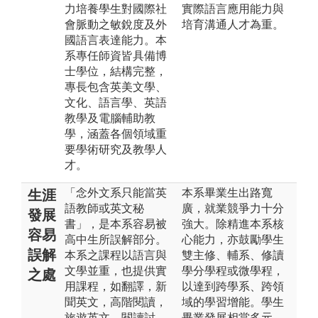
力培養學生對國際社
實際語言應用能力與
會脈動之敏銳度及外
培育溝通人才為重。
國語言表達能力。本
系專任師資皆具備博
士學位，結構完整，
專長包含英美文學、
文化、語言學、英語
教學及電腦輔助教
學，涵蓋各個領域重
要學術研究及教學人
才。
「念外文系只能當英
本系畢業生出路寬
生涯
語教師或英文秘
廣，就業競爭力十分
發展
書」，是本系容易被
強大。除精進本系核
容易
高中生所誤解部分。
心能力，亦鼓勵學生
誤解
本系之課程以語言與
雙主修、輔系、修讀
文學並重，也提供實
學分學程或微學程，
之處
用課程，如翻譯，新
以達到跨學系、跨領
聞英文，高階閱讀，
域的學習增能。學生
旅遊英文，閱讀討
畢業發展相當多元，