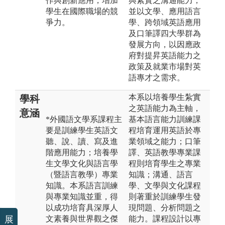
作與創新應用，增加
與紮實之溝通能力，
學生在國際職場的競
並以文學、應用語言
爭力。
學、跨領域英語應用
及口筆譯四大學群為
發展方向，以因應政
府對提昇英語能力之
政策及就業市場對英
語專才之需求。
本系以培養學生紮實
學科
之英語能力為主軸，
意涵
*外國語文學系課程主
基本語言能力訓練課
要是訓練學生英語文
程培育運用英語於專
聽、說、讀、寫及進
業領域之能力；口筆
階應用能力；培養學
譯、英語教學專業課
生文學文化與語言學
程則培育學生之專業
（暨語言教學）專業
知識；溝通、語言
知識。本系語言訓練
學、文學與文化課程
與專業知識並重，得
則著重於訓練學生發
以成功培育具深厚人
現問題、分析問題之
文素養與世界觀之傑
能力。課程設計以專
展