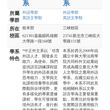
系
系
外語
學群
外語
學群
所屬
英語文
學類
英語文
學類
學群
校本部
三峽校區
所在
校區
621301嘉義縣民雄鄉
23741新北市三峽區大
大學路一段168號
學路151號
*中正外文系以「培育
本系於西元2000年由
學系
外語人才、開發多元
國立中興大學法商學
特色
能力」為使命。我們
院共同科外文組重組
提供語言訓練課程提
而成為國立臺北大學
升學生的外語表達與
人文學院之應用外語
思考能力，文學與文
學系。在國立綜合大
化課程培養學生的國
學中，本系不同於其
際觀與全球視野，更
他相關科系以文學、
有多樣化的專業選修
語言學為主要發展重
課程，學生可發揮展
點，而專注於培養學
現外語長才，進行創
生實際語言應用能力