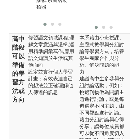
版權:系辦活動
紀錄
拍照
版
拍
修習語文領域課程,理
本系藉由小班授課、
高中
解文章意涵與邏輯,運
主題式教學與分組討
階段
用精準詞彙寫作,應用
論等學習方式，培養
可以
語文知識於生活或其
學生團隊合作與分
準備
他面向
析、解決問題的能
設定並實行個人學習
力。
的學
計畫；有效表達自己
建議高中生多參與分
習方
的想法並正確理解他
組討論活動，例如：
法或
人傳達的訊息
挑選刊物做為閱讀主
方向
題進行討論，或是每
週選定不同主題，由
不同觀點進行討論。
藉由分組討論與心得
分享，讓每位成員都
可以從不同角度切入