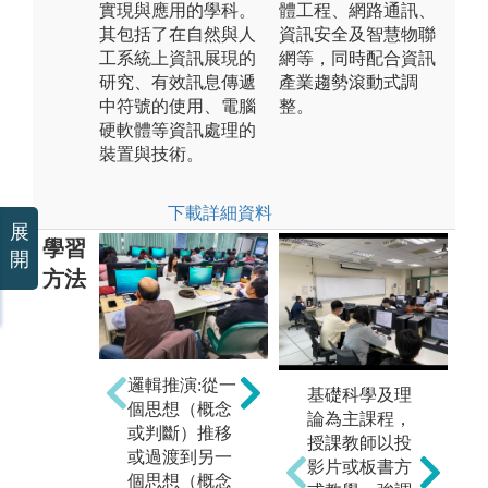
實現與應用的學科。
體工程、網路通訊、
其包括了在自然與人
資訊安全及智慧物聯
工系統上資訊展現的
網等，同時配合資訊
研究、有效訊息傳遞
產業趨勢滾動式調
中符號的使用、電腦
整。
硬軟體等資訊處理的
裝置與技術。
下載詳細資料
展
學習
開
方法
團隊學習:是指
課
邏輯推演:從一
基礎科學及理
一個單位的集
授
個思想（概念
論為主課程，
體性學習，學
清
或判斷）推移
授課教師以投
生之間的互相
利
或過渡到另一
影片或板書方
學習、互相交
算
個思想（概念