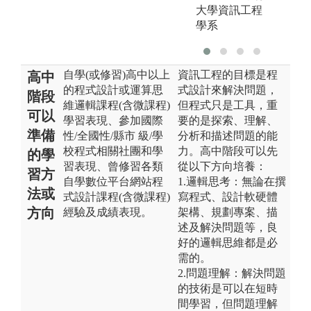
大學資訊工程
學系
自學(或修習)高中以上
資訊工程的目標是程
高中
的程式設計或運算思
式設計來解決問題，
階段
維邏輯課程(含微課程)
但程式只是工具，重
可以
學習表現、參加國際
要的是探索、理解、
準備
性/全國性/縣市 級/學
分析和描述問題的能
校程式相關社團和學
力。高中階段可以先
的學
習表現、曾修習各類
從以下方向培養：
習方
自學數位平台網站程
1.邏輯思考：無論在撰
法或
式設計課程(含微課程)
寫程式、設計軟硬體
方向
經驗及成績表現。
架構、規劃專案、描
述及解決問題等，良
好的邏輯思維都是必
需的。
2.問題理解：解決問題
的技術是可以在短時
間學習，但問題理解