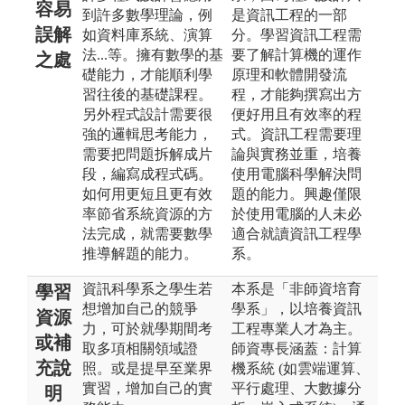
容易
到許多數學理論，例
是資訊工程的一部
誤解
如資料庫系統、演算
分。學習資訊工程需
法...等。擁有數學的基
要了解計算機的運作
之處
礎能力，才能順利學
原理和軟體開發流
習往後的基礎課程。
程，才能夠撰寫出方
另外程式設計需要很
便好用且有效率的程
強的邏輯思考能力，
式。資訊工程需要理
需要把問題拆解成片
論與實務並重，培養
段，編寫成程式碼。
使用電腦科學解決問
如何用更短且更有效
題的能力。興趣僅限
率節省系統資源的方
於使用電腦的人未必
法完成，就需要數學
適合就讀資訊工程學
推導解題的能力。
系。
資訊科學系之學生若
本系是「非師資培育
學習
想增加自己的競爭
學系」，以培養資訊
資源
力，可於就學期間考
工程專業人才為主。
或補
取多項相關領域證
師資專長涵蓋：計算
充說
照。或是提早至業界
機系統 (如雲端運算、
實習，增加自己的實
平行處理、大數據分
明