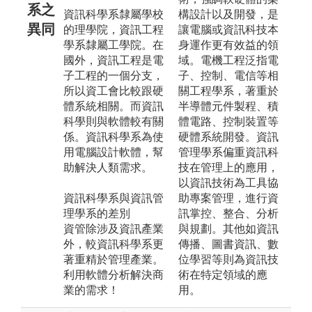
系之
資訊科學系隸屬學校
構設計以及開發，是
異同
的理學院，資訊工程
讓電腦或資訊科技本
學系隸屬工學院。在
身運作更有效益的領
國外，資訊工程是電
域。電機工程泛指電
子工程的一個分支，
子、控制、電信等相
所以資工會比較跟硬
關工程學系，著重於
體系統相關。而資訊
半導體元件製程、積
科學則與軟體較有關
體電路、控制裝置等
係。資訊科學系為使
硬體系統開發。資訊
用電腦設計軟體，幫
管理學系偏重資訊科
助解決人類需求。
技在管理上的應用，
以資訊技術為工具協
資訊科學系與資訊管
助專案管理，進行資
理學系的差別
訊掌控、整合、分析
資管除涉及資訊產業
與規劃。其他如資訊
外，較資訊科學系更
傳播、圖書資訊、數
著重精於管理產業。
位學習等則為資訊技
利用軟體分析解決商
術在特定領域的應
業的需求！
用。