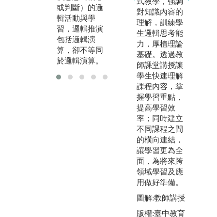
式教學，強調
流、互相啟
作
或判斷）的邏
對知識內容的
發、共同進
了
輯活動與學
理解，訓練學
步。
及
習，邏輯推演
生邏輯思考能
言
包括邏輯演
力，厚植理論
算，卻不等同
基礎。透過教
於邏輯演算。
師課堂講授讓
學生快速理解
課程內容，掌
握學習重點，
提高學習效
率；同時建立
不同課程之間
的橫向連結，
讓學習更為全
面，為將來跨
領域學習及應
用做好準備。
圖解:教師講授
版權:臺中教育