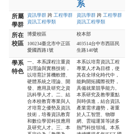
系
資訊
學群
跨
工程
學群
資訊
學群
跨
工程
學群
所屬
資訊工程
學類
資訊工程
學類
學群
博愛校區
校本部
所在
校區
100234臺北市中正區
403514台中市西區民
愛國西路1號
生路140號
一、本系課程注重資
本系以培育資訊工程
學系
訊理論與實務技術，
專業人才為目標，使
特色
以培育計算機軟體、
其在全球化時代中，
硬體系統之理論、開
能夠開拓國際視野，
發、應用及研究之資
具備就業競爭能力。
訊科學人才。二、結
本系研究及教學重點
合本校教育專業與人
與時俱進，結合資訊
才培育之優勢及資訊
產業需求趨勢，著重
技術，培養資訊教育
於人工智慧、物聯
和數位學習科技應用
網、雲端運算等諸多
及研究人才。三、本
熱門科技領域。本系