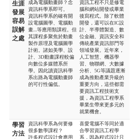
成為電腦動畫師？念
資訊工程不只是修電
生涯
資訊科學系即可。
腦和網站開發或畢業
發展
資訊科學系的確有開
後寫程式。除了軟體
容易
設電腦圖學、電腦動
開發，還可以在IC設
誤解
畫...等應用類課程。但
計、半導體製造、數
其課程多聚焦於動畫
位金融、資訊安全和
之處
製作原理及電腦圖學
傳統產業資訊部門等
計術。諸如美學、設
領域發展。近年來，
計、3D動畫課程較偏
人工智慧、機器學
向數位多媒體系所
習、物聯網、大數據
學。因此讀資訊科學
分析、5G等議題逐漸
系出路為電腦動畫師
成為推動產業升級的
的可行性偏低。
重要方向，這些都需
要資訊工程技術支
援，為資訊工程學系
畢業生帶來更多元的
就業機會。
資訊科學系為何要修
喜愛電腦不等同於適
學習
很多數學課程？
合學習資訊工程學
方法
許多程式設計會應用
系，因為程式設計只