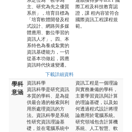
系定位為「教學為
連續獲得多年IEET 國
主、研究為先之優質
際工程及科技教育認
系所」，培育目標為
證，課 程內容皆符合
「培育軟體開發及程
國際資訊工程課程規
式設計、網路與多媒
範。
體應用、數位學習的
資訊人才」。四、本
系特色為養成紮實的
資訊基礎能力，一切
從基本功做起，因應
資訊時代快速變遷。
下載詳細資料
資訊科學
資訊工程是一個理論
學科
資訊科學是研究資訊
與實務兼備的學科，
意涵
本質的學科、是為提
主要學習資訊與計算
供最合適的檢索與利
的理論基礎，以及如
用所處理資訊的方
何透過程式設計將理
法。資訊科學是系統
論應用於電腦系統。
性研究資訊理論基
研究領域包含計算機
礎，並在電腦系統中
系統、人工智慧、軟