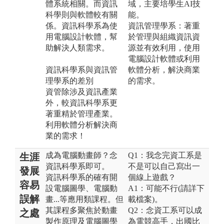
體系統相關。而資訊
域，主要培學生AI技
科學則與軟體較有關
能。
係。資訊科學系為使
資訊管理學系：著重
用電腦設計軟體，幫
於管理與組織資訊資
助解決人類需求。
源並有效利用，使用
電腦設計軟體或利用
資訊科學系與資訊管
軟體分析，解決商業
理學系的差別
的需求。
資管除涉及資訊產業
外，較資訊科學系更
著重精於管理產業。
利用軟體分析解決商
業的需求！
成為電腦動畫師？念
Q1：我念完資工系是
生涯
資訊科學系即可。
不是可以自己寫出一
發展
資訊科學系的確有開
個線上遊戲？
容易
設電腦圖學、電腦動
A1：可能不行(請詳下
誤解
畫...等應用類課程。但
載檔案)。
其課程多聚焦於動畫
Q2：念資工系可以成
之處
製作原理及電腦圖學
為電競高手，出國比