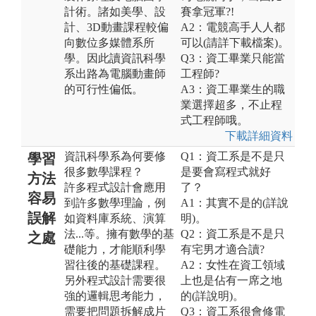
計術。諸如美學、設
賽拿冠軍?!
計、3D動畫課程較偏
A2：電競高手人人都
向數位多媒體系所
可以(請詳下載檔案)。
學。因此讀資訊科學
Q3：資工畢業只能當
系出路為電腦動畫師
工程師?
的可行性偏低。
A3：資工畢業生的職
業選擇超多，不止程
式工程師哦。
下載詳細資料
資訊科學系為何要修
Q1：資工系是不是只
學習
很多數學課程？
是要會寫程式就好
方法
許多程式設計會應用
了？
容易
到許多數學理論，例
A1：其實不是的(詳說
誤解
如資料庫系統、演算
明)。
法...等。擁有數學的基
Q2：資工系是不是只
之處
礎能力，才能順利學
有宅男才適合讀?
習往後的基礎課程。
A2：女性在資工領域
另外程式設計需要很
上也是佔有一席之地
強的邏輯思考能力，
的(詳說明)。
需要把問題拆解成片
Q3：資工系很會修電