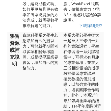
段，編寫成程式碼。
腦，Word/Excel 很厲
如何用更短且更有效
害，做報表實力了得!
率節省系統資源的方
A3：這絕對是誤解(詳
法完成，就需要數學
說明)。
推導解題的能力。
下載詳細資料
資訊科學系之學生若
本系大學部學生從大
學習
想增加自己的競爭
一起至大三修習一系
資源
力，可於就學期間考
列的實驗課程，學生
或補
取多項相關領域證
在修習這一系列課程
充說
照。或是提早至業界
當中，可尋求有興趣
實習，增加自己的實
的專業領域，並在大
明
務能力。
三找相關領域的指導
教授學習專業課程，
接受教授的個別指
導，以加強實作的能
力，培養團隊合作精
神。此外，本系近年
來加強與產業界的鏈
結，114學年度將與群