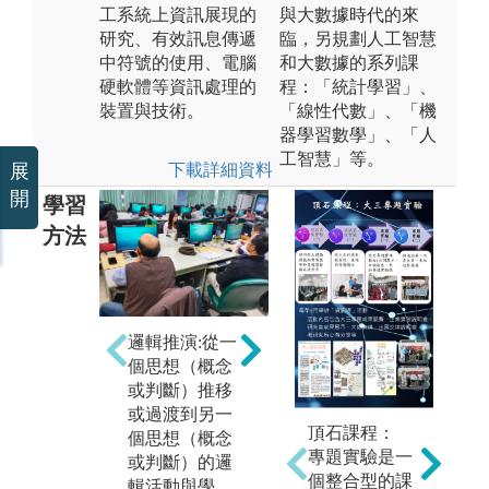
工系統上資訊展現的
與大數據時代的來
研究、有效訊息傳遞
臨，另規劃人工智慧
中符號的使用、電腦
和大數據的系列課
硬軟體等資訊處理的
程：「統計學習」、
裝置與技術。
「線性代數」、「機
器學習數學」、「人
工智慧」等。
下載詳細資料
展
開
學習
方法
團隊學習:是指
課
邏輯推演:從一
一個單位的集
授
個思想（概念
體性學習，學
清
或判斷）推移
生之間的互相
利
或過渡到另一
頂石課程：
學習、互相交
算
個思想（概念
專題實驗是一
流、互相啟
作
或判斷）的邏
個整合型的課
發、共同進
了
輯活動與學