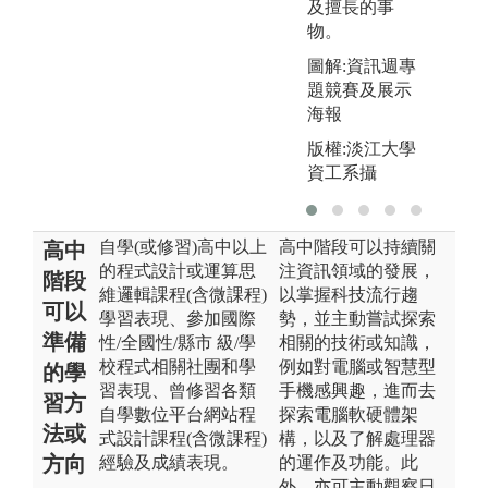
及擅長的事
物。
圖解:資訊週專
題競賽及展示
海報
版權:淡江大學
資工系攝
自學(或修習)高中以上
高中階段可以持續關
高中
的程式設計或運算思
注資訊領域的發展，
階段
維邏輯課程(含微課程)
以掌握科技流行趨
可以
學習表現、參加國際
勢，並主動嘗試探索
準備
性/全國性/縣市 級/學
相關的技術或知識，
校程式相關社團和學
例如對電腦或智慧型
的學
習表現、曾修習各類
手機感興趣，進而去
習方
自學數位平台網站程
探索電腦軟硬體架
法或
式設計課程(含微課程)
構，以及了解處理器
方向
經驗及成績表現。
的運作及功能。此
外，亦可主動觀察日