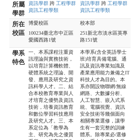
資訊
學群
跨
工程
學群
資訊
學群
跨
工程
學群
所屬
資訊工程
學類
資訊工程
學類
學群
博愛校區
校本部
所在
校區
100234臺北市中正區
251新北市淡水區英專
愛國西路1號
路151號
一、本系課程注重資
本學系(含全英語學士
學系
訊理論與實務技術，
班)培育具備電腦、通
特色
以培育計算機軟體、
訊及資訊專業知識及
硬體系統之理論、開
產業應用能力兼備之IT
發、應用及研究之資
科技人才為目的。本
訊科學人才。二、結
系亦開設物聯網/無線
合本校教育專業與人
網路、大數據分析、
才培育之優勢及資訊
人工智慧、嵌入式系
技術，培養資訊教育
統、電腦視覺、資訊
和數位學習科技應用
安全技術等幾個面向
及研究人才。三、本
相關專業選修，讓學
系定位為「教學為
生有一套完整的訓練
主、研究為先之優質
體系。除專業必/選修