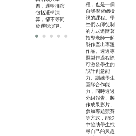
程，也是一個
步。
及
習，邏輯推演
自我學習總檢
言
包括邏輯演
視的課程。學
算，卻不等同
生們以師徒制
於邏輯演算。
的方式追隨著
指導老師一起
製作產出專題
作品。透過專
題製作過程除
可激發學生的
設計創意能
力、訓練學生
團隊合作能
力，同時透過
分組報告、製
作成果影片、
參加專題競賽
等方式，能從
中協助學生找
尋自己的興趣