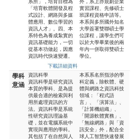
系所」，培育目標為
外，系上亦規劃企業
「培育軟體開發及程
實習課程、先修碩士
式設計、網路與多媒
班課程資格申請等。
體應用、數位學習的
本系與多所國外知名
資訊人才」。四、本
大學簽署雙聯碩士學
系特色為養成紮實的
位課程，讓學生們可
資訊基礎能力，一切
以於大學畢業後的兩
從基本功做起，因應
年內一併取得雙碩士
資訊時代快速變遷。
學位。
下載詳細資料
資訊科學
本系系名所指涉的學
學科
資訊科學是研究資訊
科定義，除軟體、硬
意涵
本質的學科、是為提
體與網路之資訊科技
供最合適的檢索與利
領域：「程式語
用所處理資訊的方
言」、「演算法」、
法。資訊科學是系統
「計算機組織」、
性研究資訊理論基
「開源軟體實務」、
礎，並在電腦系統中
「無線網路」與「資
實現與應用的學科。
訊安全」外，配合全
其包括了在自然與人
球人工智慧快速發展