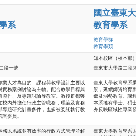
國立臺東大
學系
教育學系
教育
學群
教育
學類
知本校區（校本部
路二段一號
臺東市大學路二段36
專業⼈才為⽬的，課程與教學設計主要以
臺東大學教育學系
與實務案例討論為主軸。配合教學目標與
景，延續師資培育
題協作、及專題討論等教室。教授群都獲
鄉及弱勢教育。課
在校內外擔任行政主管職務，理論及實務
本系擁有學士、碩
部專題研究計畫多件，也多被委託執行教
亦反映區域性專業
諮詢委員。
事務以系統並有效率的行政方式管理並解
臺東大學教育學系