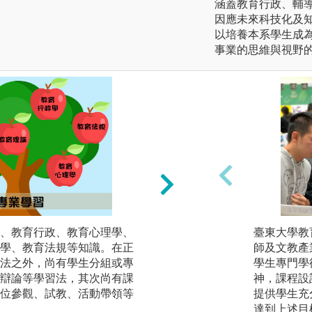
涵蓋教育行政、輔
因應未來科技化及
以培養本系學生成
事業的思維與視野
、教育行政、教育心理學、
案例分析：以教育
臺東大學教
學、教育法規等知識。在正
關案例，如九年一
師及文教產
法之外，尚有學生分組或專
潮、大學整併等議
學生專門學
辯論等學習法，其次尚有課
神，課程設
圖解:翻轉教育案例
位參觀、試教、活動帶領等
提供學生充
版權:教育行政與
達到上述目