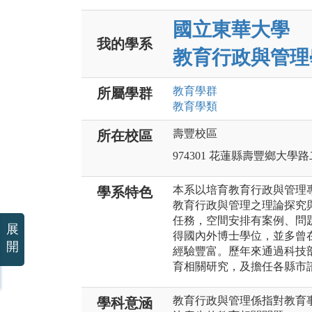
國立東華大學
我的學系
教育行政與管理
教育
學群
所屬學群
教育
學類
壽豐校區
所在校區
974301 花蓮縣壽豐鄉大學
本系以培育教育行政與管理
學系特色
教育⾏政與管理之理論探究
任務，空間安排有案例、問
展
得國內外博士學位，並多曾
開
經驗豐富。歷年來通過科技
育相關研究，及擔任各縣市
教育行政與管理係指對教育
學科意涵