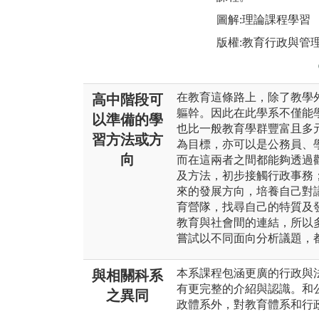
圖解:理論課程學習
版權:教育行政與管
在教育這條路上，除了教學
高中階段可
軀幹。因此在此學系不僅能
以準備的學
也比一般教育學群豐富且多
習方法或方
為目標，亦可以是公務員、
向
而在這兩者之間都能夠透過
及方法，初步接觸行政事務
來的發展方向，培養自己對
育營隊，找尋自己的特質及
教育與社會間的連結，所以
嘗試以不同面向分析議題，
本系課程包涵更廣的行政與
與相關科系
有更完整的介紹與認識。和
之異同
政體系外，對教育體系和行