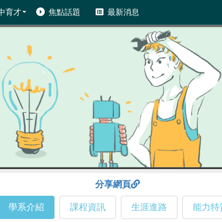
中育才
焦點話題
最新消息
分享網頁
學系介紹
課程資訊
生涯進路
能力特