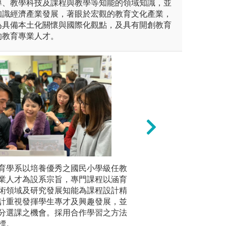
導、教學科技及課程與教學等知能的領域知識，並
知識經濟產業發展，著眼於宏觀的教育文化產業，
為具備本土化關懷與國際化觀點，及具有開創教育
的教育專業人才。
議題為理論基礎，探討分析相
育學系以培養優秀之國民小學級任教
資料分析法：設計
臺東大學
貫、十二年國教、少子化浪
業人才為設系宗旨，專門課程以涵育
運用質性或量化統
業發展，
題。
術領域及研究發展知能為課程設計精
運用。
參訪以培
計重視發揮學生專才及興趣發展，並
化觀點，
分析
圖解:五點量表分
分選課之機會。採用合作學習之方法
育專業人
管理學系學生提供
版權:教育行政與
標。