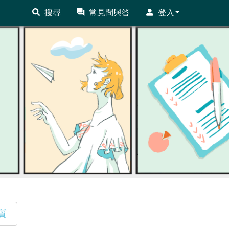
搜尋
常見問與答
登入
質