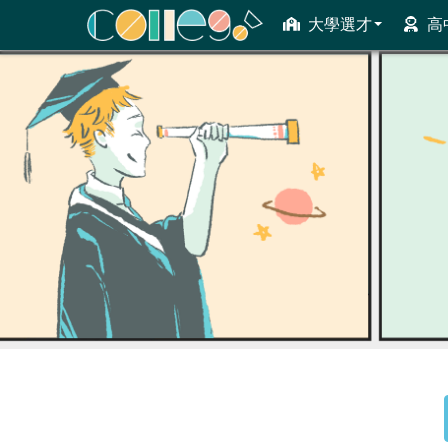
大學選才
高
ColleGo! 大學選才與高中育才輔助系統