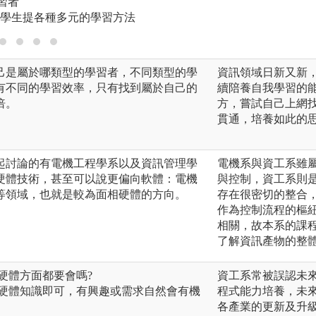
學習者
學生提各種多元的學習方法
己是屬於哪類型的學習者，不同類型的學
資訊領域日新又新
有不同的學習效率，只有找到屬於自己的
續陪養自我學習的
倍。
方，嘗試自己上網
貫通，培養如此的
起討論的有電機工程學系以及資訊管理學
電機系與資工系雖
硬體技術，甚至可以說更偏向軟體：電機
與控制，資工系則
等領域，也就是較為面相硬體的方向。
存在很密切的整合
作為控制流程的樞
相關，故本系的課
了解資訊產物的整
軟硬體方面都要會嗎?
資工系常被誤認未
軟硬體知識即可，有興趣或需求自然會有機
程式能力培養，未
各產業的更新及升