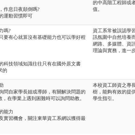
的中高階工程師或
會，作息日夜顛倒嗎?
值。
好的運動習慣即可
力嗎?
資工系常被誤認學
，只要有心就算沒有基礎能力也可以學好程
訊氛圍中自然培養
網路、多媒體、資
理論與實務，進一
新的科技領域知識往往只有在國外原文書
求的
助
本校資工師資之專
彷詢問自家學長姐或導師，有關解決問題的
樹，能夠有效的提
教，在學業上遇到困難時可以詢問助教。
學生指引。
己的能力
賽及實習機會，關注東華資工系網以獲得最