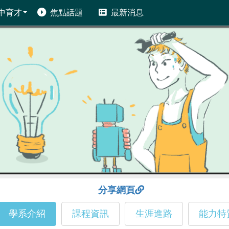
中育才
焦點話題
最新消息
分享網頁
學系介紹
課程資訊
生涯進路
能力特