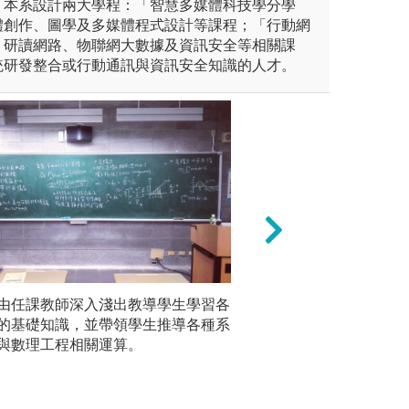
，本系設計兩大學程：「智慧多媒體科技學分學
體創作、圖學及多媒體程式設計等課程；「行動網
」研讀網路、物聯網大數據及資訊安全等相關課
統研發整合或行動通訊與資訊安全知識的人才。
未上傳圖片
由任課教師深入淺出教導學生學習各
，本系友提供相當的實作課
針對聽覺型學習者
的基礎知識，並帶領學生推導各種系
上機實做
老師或助教實際操作，在之後
上講解知識，每堂
與數理工程相關運算。
式，並推
的時間，在操作時間隨時會有
生提供不同的角度
強化學生
合作型程