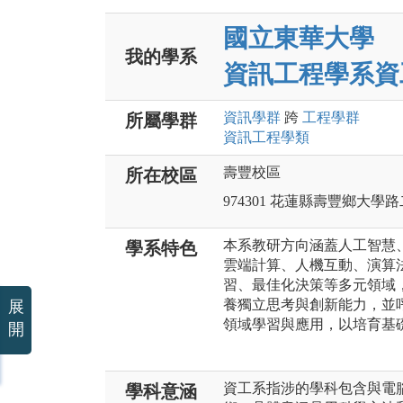
國立東華大學
我的學系
資訊工程學系資
資訊
學群
跨
工程
學群
所屬學群
資訊工程
學類
壽豐校區
所在校區
974301 花蓮縣壽豐鄉大學
本系教研方向涵蓋人工智慧
學系特色
雲端計算、人機互動、演算
習、最佳化決策等多元領域
養獨立思考與創新能力，並
展
領域學習與應用，以培育基
開
資工系指涉的學科包含與電
學科意涵