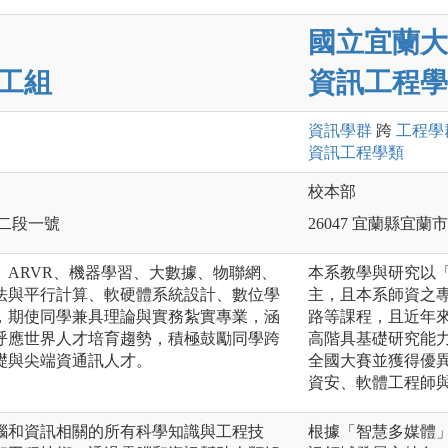
國立宜蘭大
工組
資訊工程學
資訊
學群
跨
工程
學
資訊工程
學類
校本部
路二段一號
26047 宜蘭縣宜
、ARVR、機器學習、大數據、物聯網、
本系教學與研究以
法與平行計算、軟硬體系統設計、數位學
主，且本系師資之專
，期使同學兼具理論與實務紮實專業，涵
路等課程，且近年
呼應世界人才培育趨勢，積極鼓勵同學跨
高階具基礎研究能
礎與尖端資通訊人才。
全國大賽並獲得優異
資安、軟體工程師
腦和資訊相關的所有科學知識與工程技
根據「智慧多媒體