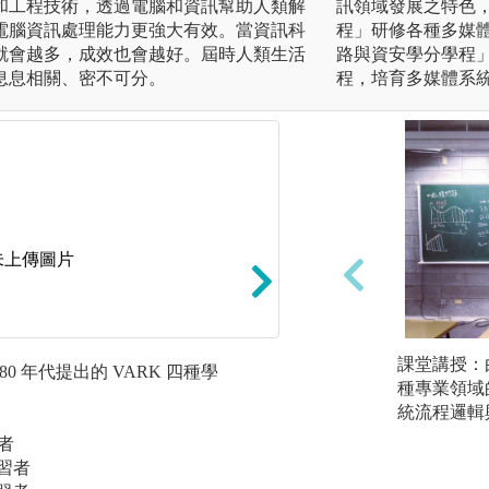
和工程技術，透過電腦和資訊幫助人類解
訊領域發展之特色
電腦資訊處理能力更強大有效。當資訊科
程」研修各種多媒
就會越多，成效也會越好。屆時人類生活
路與資安學分學程
息息相關、密不可分。
程，培育多媒體系
未上傳圖片
課堂講授：
g 在 80 年代提出的 VARK 四種學
針對視覺型學習者
種專業領域
程，學生可以觀察
統流程邏輯
更搭配讓學生操作
習者
助教在旁協助。
學習者