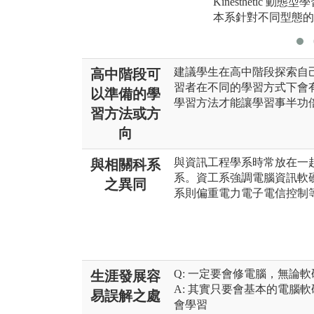
Kinesthetic 動態型
本系針對不同型態的
建議學生在高中階段探索自
高中階段可
習者在不同的學習方式下會
以準備的學
學習方法才能讓學習事半功
習方法或方
向
與資訊工程學系時常放在一
與相關科系
系。資工系強調電腦資訊軟
之異同
系則偏重電力電子電信控制
Q: 一定要會修電腦，無論
生涯發展容
A: 其實只要會基本的電腦
易誤解之處
會學習