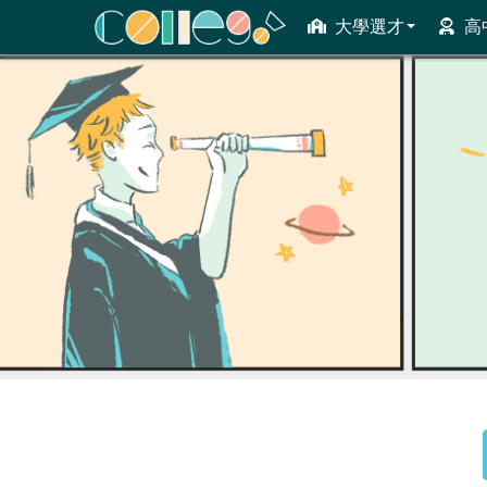
大學選才
高
ColleGo! 大學選才與高中育才輔助系統