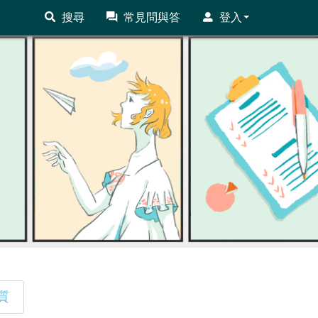
搜尋
常見問與答
登入
質