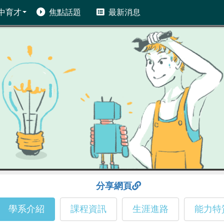
中育才
焦點話題
最新消息
分享網頁
學系介紹
課程資訊
生涯進路
能力特