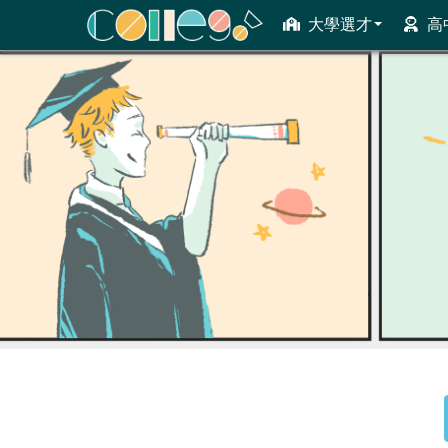
大學選才
高
ColleGo! 大學選才與高中育才輔助系統