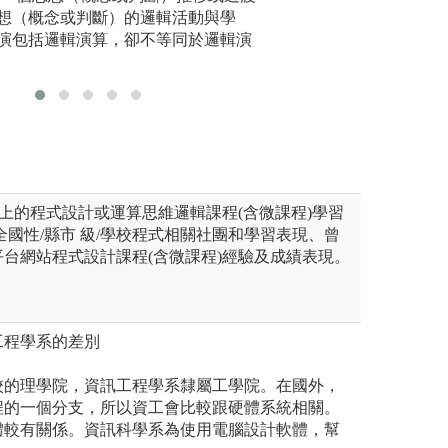
，本系友提供相當的實作課
針對聽覺型學習者
想（概念或判斷）的邏輯活動與學
的互相學
老師或助教實際操作，在之後
上講解知識，每堂
演包括邏輯演算，卻不等同於邏輯演
的時間，在操作時間隨時會有
生提供不同的角度
以上的程式設計或運算思維邏輯課程(含微課程)學習
全國性/縣市 級/學校程式相關社團和學習表現、曾
台網站程式設計課程(含微課程)經驗及成績表現。
工程學系的差別
校的理學院，資訊工程學系隸屬工學院。在國外，
程的一個分支，所以資工會比較跟硬體系統相關。
體較有關係。資訊科學系為使用電腦設計軟體，幫