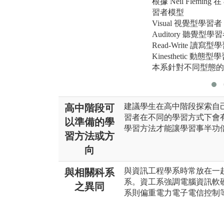
根據 Neil Flemin
習者模型
Visual 視覺型學習者
Auditory 聽覺型學
Read-Write 讀寫型
Kinesthetic 動態型
本系針對不同型態的
建議學生在高中階段探索自
高中階段可
習者在不同的學習方式下會
以準備的學
學習方法才能讓學習事半功
習方法或方
向
與資訊工程學系時常放在一
與相關科系
系。資工系強調電腦資訊軟
之異同
系則偏重電力電子電信控制