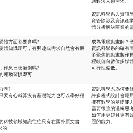
助解決人類需求。
資訊科學系與資訊
資管除涉及資訊產
體分析解決商業的
軟硬體方面都要會嗎?
成為電腦動畫師？
軟硬體知識即可，有興趣或需求自然會有機
資訊科學系的確有開
多聚焦於動畫製作
程較偏向數位多媒
會，作息日夜顛倒嗎?
可行性偏低。
好的運動習慣即可
力嗎?
資訊科學系為何要
，只要有心就算沒有基礎能力也可以學好程
許多程式設計會應用
擁有數學的基礎能
需要很強的邏輯思
如何用更短且更有
新的科技領域知識往往只有在國外原文書
題的能力。
求的