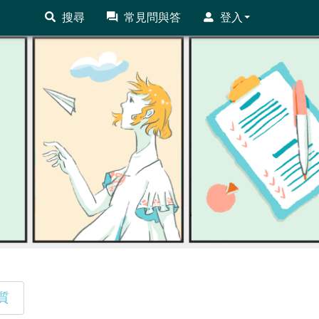
搜尋
常見問與答
登入
質