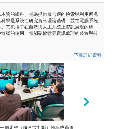
訊本質的學科、是為提供最合適的檢索與利用所處
訊科學是系統性研究資訊理論基礎，並在電腦系統
科。其包括了在自然與人工系統上資訊展現的研
中符號的使用、電腦硬軟體等資訊處理的裝置與技
下載詳細資料
未上傳圖片
從一個思想（概念或判斷）推移或過渡
團隊學習