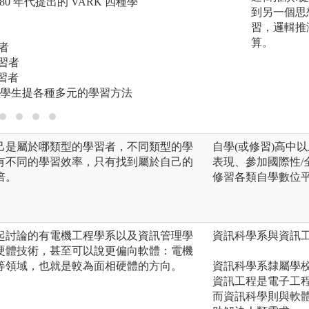
g 在 80 年代提出的 VARK 四種學
針對視覺型學習者
到另一個思
程，學生可以觀察
習，邏輯推
更搭配讓學生操作
算。
習者
助教在旁協助。
學習者
學習者
學生提各種多元的學習方法
己是屬於哪類型的學習者，不同類型的學
自學(或修習)高中
有不同的學習效率，只有找到屬於自己的
表現、參加國際性/
倍。
修習各類自學數位平
起討論的有電機工程學系以及資訊管理學
資訊科學系與資訊
硬體技術，甚至可以說更偏向軟體：電機
等領域，也就是較為面相硬體的方向。
資訊科學系隸屬學
資訊工程是電子工
而資訊科學則與軟