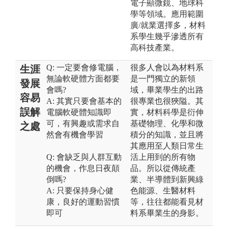
電子顯微鏡、地球科
學等領域。應用範圍
廣/就業選擇多，材料
系學生幾乎滲透所有
高科技產業。
Q: 一定要會修電腦，
很多人會以為材料系
生涯
無論軟硬體方面都要
是一門獨立的新領
發展
會嗎?
域，畢業學生的出路
容易
A: 其實只要會基本的
很專業也很狹隘。其
誤解
電腦軟硬體知識即
實，材料科學是衍伸
可，有興趣或需求自
基礎物理、化學和微
之處
然會有機會學習
積分的知識，並且將
其應用至人類日常生
Q: 會缺乏與人群互動
活上用到的所有物
的機會，作息日夜顛
品。所以從傳統產
倒嗎?
業、半導體到新興綠
A: 只要保持身心健
色能源、生醫材料
康，良好的運動習慣
等，往往都能看見材
即可
料系畢業生的身影。