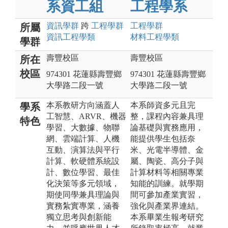
系資工組
工程學系
資訊
學群
跨
工程
學群
工程
學群
所屬
資訊工程
學類
材料工程
學類
學群
壽豐校區
壽豐校區
所在
校區
974301 花蓮縣壽豐鄉
974301 花蓮縣壽豐鄉
大學路二段一號
大學路二段一號
本系教研方向涵蓋人
本系師資多元且完
學系
工智慧、ARVR、機器
整，課程內容兼具理
特色
學習、大數據、物聯
論基礎與實務應用，
網、雲端計算、人機
能提供學生包括奈
互動、演算法與平行
米、光電半導體、金
計算、軟硬體系統設
屬、陶瓷、高分子與
計、數位學習、最佳
計算材料等相關專業
化決策等多元領域，
知能的訓練。就學期
期使同學兼具理論與
間可參加產業實習，
實務紮實專業，涵養
強化與產業界連結。
獨立思考與創新能
本系畢業生報考研究