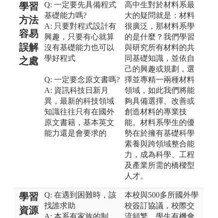
Q: 一定要先具備程式
高中生對於材料系最
學習
基礎能力嗎?
大的疑問就是：材料
方法
A: 只要對程式設計有
很廣泛，那材料系學
容易
興趣，只要有心就算
的是什麼？我們學習
誤解
沒有基礎能力也可以
與研究所有材料的共
學好程式
同基礎知識，並依自
之處
己的興趣或規劃，選
Q: 一定要念原文書嗎?
擇並專精一兩種材料
A: 資訊科技日新月
領域，如此我們將能
異，最新的科技領域
夠具備選擇、改善或
知識往往只有在國外
創造材料的專業技
原文書籍，基本英文
能。材料系學生的優
能力還是會要求的
勢在於擁有基礎科學
素養與跨領域整合能
力，成為科學、工程
及產業所需的橋樑型
人才。
Q: 在遇到困難時，該
本校與500多所國外學
學習
找誰求助
校簽訂協議，校際交
資源
A: 本系有家族的制
流頻繁，學生有機會