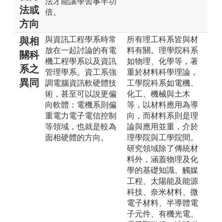
法才能讓學習事半功
法或
倍。
方向
與資訊工程學系時常
所有理工科系皆與材
與相
放在一起討論的有電
料有關。理學院科系
關科
機工程學系以及資訊
如物理、化學等，著
系之
管理學系。資工系強
重於材料科學理論，
異同
調電腦資訊軟硬體技
工學院科系如電機、
術，甚至可以說更偏
化工、機械與土木
向軟體：電機系則偏
等，以材料應用為導
重電力電子電信控制
向，而材料系則是理
等領域，也就是較為
論與應用並重，介於
面相硬體的方向。
理學院與工學院間。
研究領域除了傳統材
料外，涵蓋物理及化
學的基礎知識、觸媒
工程、太陽能及能源
科技、奈米材料、微
電子材料、半導體電
子元件、有機光電、