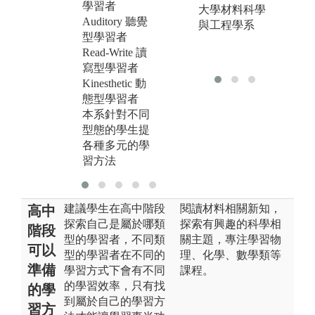
學習者
作，在之後更
教
大學材料科學
Auditory 聽覺
搭配讓學生操
學
與工程學系
型學習者
作的時間，在
的
Read-Write 讀
操作時間隨時
面
寫型學習者
會有助教在旁
Kinesthetic 動
協助。
態型學習者
本系針對不同
型態的學生提
各種多元的學
習方法
建議學生在高中階段
閱讀材料相關新知，
高中
探索自己是屬於哪類
探索有興趣的科學相
階段
型的學習者，不同類
關主題，專注學習物
可以
型的學習者在不同的
理、化學、數學類等
準備
學習方式下會有不同
課程。
的學習效率，只有找
的學
到屬於自己的學習方
習方