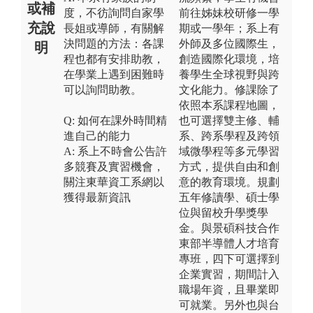
或補
度，不彷詢問自家學
前往姊妹校研修一學
充說
長姐或導師，有關解
期或一學年；系上有
決問題的方法：各課
外師及多位國際生，
明
程也都有安排助教，
創造國際化環境，培
在學業上遇到困難時
養學生全球視野與跨
可以詢問助教。
文化能力。修課除了
依照本系課程地圖，
Q: 如何在課外時間精
也可選擇雙主修、輔
進自己的能力
系、跨系學程及跨領
A: 系上不時會公告許
域微學程等多元學習
多競賽及實習機會，
方式，提供自由和創
關注東華資工系網以
意的教育環境。規劃
獲得最新資訊
五年修讀學、碩士學
位與留校升學獎學
金。與景碩科技合作
東部半導體人才培育
專班，四下可選擇到
企業實習，期間計入
職場年資，且畢業即
可就業。另外也與台