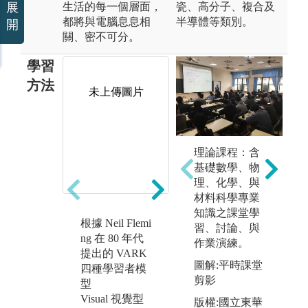
生活的每一個層面，
瓷、高分子、複合及
展
都將與電腦息息相
半導體等類別。
開
關、密不可分。
學習
方法
未上傳圖片
未上傳圖片
理論課程：含
基礎數學、物
理、化學、與
材料科學專業
知識之課堂學
根據 Neil Flemi
針對視覺型學
針
習、討論、與
ng 在 80 年代
習者，本系友
習
作業演練。
提出的 VARK
提供相當的實
授
圖解:平時課堂
四種學習者模
作課程，學生
在
剪影
型
可以觀察老師
知
Visual 視覺型
或助教實際操
程
版權:國立東華