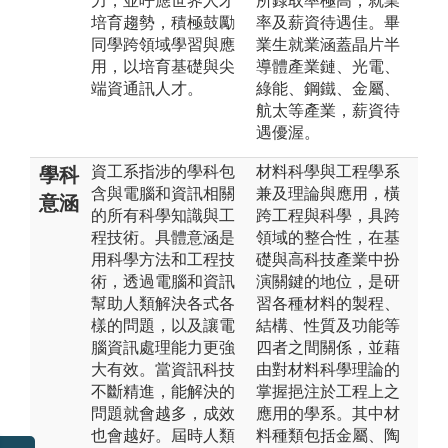
力，並呼應世界人才
所錄取率極高，就業
培育趨勢，積極鼓勵
率及薪資待遇佳。畢
同學跨領域學習與應
業生就業涵蓋晶片半
用，以培育基礎與尖
導體產業鏈、光電、
端資通訊人才。
綠能、鋼鐵、金屬、
航太等產業，薪資待
遇優渥。
資工系指涉的學科包
材料科學與工程學系
學科
含與電腦和資訊相關
兼及理論與應用，橫
意涵
的所有科學知識與工
跨工程與科學，具跨
程技術。具體意涵是
領域的整合性，在基
用科學方法和工程技
礎與高科技產業中扮
術，透過電腦和資訊
演關鍵的地位，是研
幫助人類解決各式各
習各種材料的製程、
樣的問題，以及讓電
結構、性質及功能等
腦資訊處理能力更強
四者之間關係，並藉
大有效。當資訊科技
由對材料科學理論的
不斷精進，能解決的
掌握挹注於工程上之
問題就會越多，成效
應用的學系。其中材
也會越好。屆時人類
料種類包括金屬、陶