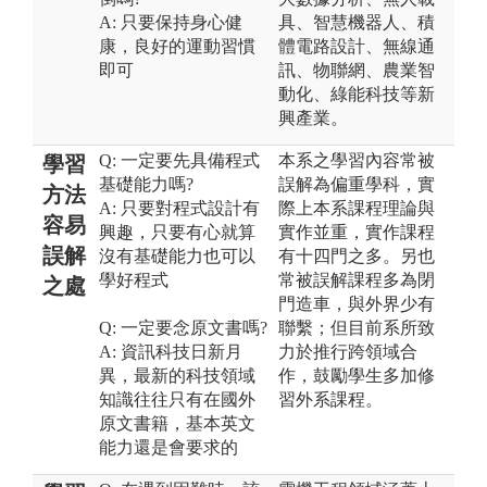
A: 只要保持身心健
具、智慧機器人、積
康，良好的運動習慣
體電路設計、無線通
即可
訊、物聯網、農業智
動化、綠能科技等新
興產業。
Q: 一定要先具備程式
本系之學習內容常被
學習
基礎能力嗎?
誤解為偏重學科，實
方法
A: 只要對程式設計有
際上本系課程理論與
容易
興趣，只要有心就算
實作並重，實作課程
誤解
沒有基礎能力也可以
有十四門之多。另也
學好程式
常被誤解課程多為閉
之處
門造車，與外界少有
Q: 一定要念原文書嗎?
聯繫；但目前系所致
A: 資訊科技日新月
力於推行跨領域合
異，最新的科技領域
作，鼓勵學生多加修
知識往往只有在國外
習外系課程。
原文書籍，基本英文
能力還是會要求的