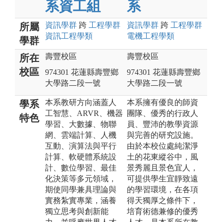
系資工組
系
資訊
學群
跨
工程
學群
資訊
學群
跨
工程
學群
所屬
資訊工程
學類
電機工程
學類
學群
壽豐校區
壽豐校區
所在
校區
974301 花蓮縣壽豐鄉
974301 花蓮縣壽豐鄉
大學路二段一號
大學路二段一號
本系教研方向涵蓋人
本系擁有優良的師資
學系
工智慧、ARVR、機器
團隊、優秀的行政人
特色
學習、大數據、物聯
員、豐沛的教學資源
網、雲端計算、人機
與完善的研究設施。
互動、演算法與平行
由於本校位處純潔淨
計算、軟硬體系統設
土的花東縱谷中，風
計、數位學習、最佳
景秀麗且景色宜人，
化決策等多元領域，
可提供學生宜靜致遠
期使同學兼具理論與
的學習環境，在各項
實務紮實專業，涵養
得天獨厚之條件下，
獨立思考與創新能
培育術德兼修的優秀