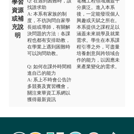
Q: 在遇到困難時，該
電機工程領域涵蓋十
學習
找誰求助
分廣泛。進入本系
資源
A: 本系有家族的制
後，一定能發現個人
或補
度，不彷詢問自家學
興趣或天賦之所在。
充說
長姐或導師，有關解
本系提供之課程足以
決問題的方法：各課
涵蓋未來就學及就業
明
程也都有安排助教，
需求。學生在本系課
在學業上遇到困難時
程引導之外，可盡量
可以詢問助教。
培養創意與跨領域合
作的能力，以因應未
Q: 如何在課外時間精
來產業變化的需求。
進自己的能力
A: 系上不時會公告許
多競賽及實習機會，
關注東華資工系網以
獲得最新資訊