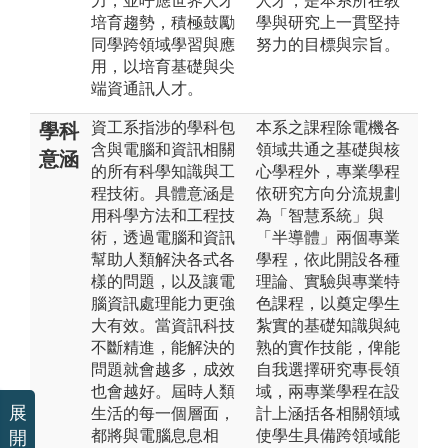
力，並呼應世界人才
人才，是本系所在教
培育趨勢，積極鼓勵
學與研究上一貫堅持
同學跨領域學習與應
努力的目標與宗旨。
用，以培育基礎與尖
端資通訊人才。
資工系指涉的學科包
本系之課程除電機各
學科
含與電腦和資訊相關
領域共通之基礎與核
意涵
的所有科學知識與工
心學程外，專業學程
程技術。具體意涵是
依研究方向分流規劃
用科學方法和工程技
為「智慧系統」與
術，透過電腦和資訊
「半導體」兩個專業
幫助人類解決各式各
學程，依此開設各種
樣的問題，以及讓電
理論、實驗與專業特
腦資訊處理能力更強
色課程，以奠定學生
大有效。當資訊科技
紮實的基礎知識與純
不斷精進，能解決的
熟的實作技能，俾能
問題就會越多，成效
自我選擇研究專長領
也會越好。屆時人類
域，兩專業學程在設
展
生活的每一個層面，
計上涵括各相關領域
都將與電腦息息相
使學生具備跨領域能
開