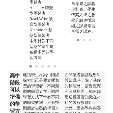
學習者
作，在之後更
教
自專屬之課程
Auditory 聽覺
搭配讓學生操
學
規劃表。學生
型學習者
作的時間，在
的
依其入學之教
Read-Write 讀
操作時間隨時
面
學分組遵循該
寫型學習者
會有助教在旁
組之課規修習
Kinesthetic 動
協助。
所需之課程。
態型學習者
本系針對不同
型態的學生提
各種多元的學
習方法
建議學生在高中階段
在閱讀各個基礎學科
高中
探索自己是屬於哪類
與知識時，除了基礎
階段
型的學習者，不同類
的原理外，需要更深
可以
型的學習者在不同的
究其應用面，如何應
準備
學習方式下會有不同
用這個基礎知識在材
的學習效率，只有找
料的製程與應用上，
的學
到屬於自己的學習方
此外，因為學科內容
習方