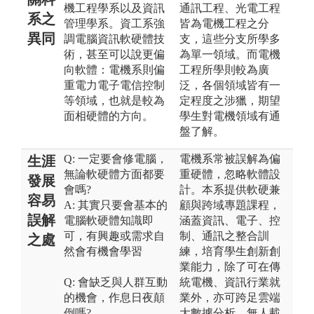
機工程學系以及資訊
通訊工程、光電工程
系之
管理學系。資工系強
皆為電機工程之分
異同
調電腦資訊軟硬體技
支，這些分支所學多
術，甚至可以說更偏
為單一領域。而電機
向軟體：電機系則偏
工程所學則較為廣
重電力電子電信控制
泛，各個領域皆有一
等領域，也就是較為
定程度之涉獵，期望
面相硬體的方向。
學生對電機領域有通
盤了解。
Q: 一定要會修電腦，
電機系常被誤解為偏
生涯
無論軟硬體方面都要
重硬體，忽略軟體設
發展
會嗎?
計。本系提供軟硬兼
容易
A: 其實只要會基本的
顧與跨域專題課程，
誤解
電腦軟硬體知識即
涵蓋資訊、電子、控
可，有興趣或需求自
制、通訊之整合訓
之處
然會有機會學習
練，培育學生創新創
業能力，除了可在傳
Q: 會缺乏與人群互動
統電機、資訊行業就
的機會，作息日夜顛
業外，亦可跨足雲端
倒嗎?
大數據分析、無人載