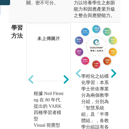
關、密不可分。
力以培養學生之創新
能力和因應產業升級
之整合與應變能力。
學習
方法
未上傳圖片
未上傳圖片
學程化之結構
化學習：本系
學士班依專業
根據 Neil Flemi
針對視覺型學
針
分為兩個教學
ng 在 80 年代
習者，本系友
習
分組，分別為
提出的 VARK
提供相當的實
授
「智慧系統
四種學習者模
作課程，學生
在
組」及「半導
型
可以觀察老師
知
體組」，各教
Visual 視覺型
或助教實際操
程
學分組設有各