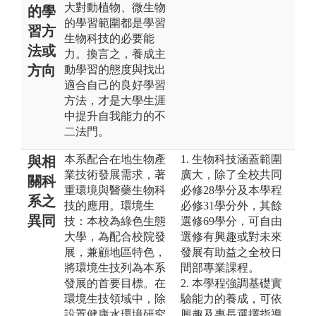
大對動植物、微生物
的學
的學習範圍都是學習
習方
生物科技的必要能
法或
力。換言之，養成主
方向
動學習的態度與找出
適合自己的良好學習
方法，才是大學生涯
中提升自我能力的不
二法門。
本系配合在地生物產
1. 生物科技涵蓋範圍
與相
業技術發展需求，著
廣大，除了全校共同
關科
重環境與醫藥生物科
必修28學分及本學程
系之
技的應用。環境生
必修31學分外，其餘
異同
技：本校為綠色生態
選修69學分，可自由
大學，為配合校院發
選修有興趣或對未來
展，兼顧地區特色，
發展有助益之全校日
將環境生技列為本系
間部專業課程。
發展的首要目標。在
2. 本學程強調基礎實
環境生技領域中，除
驗能力的養成，可依
設置健康水環境研究
興趣及專長選擇指導