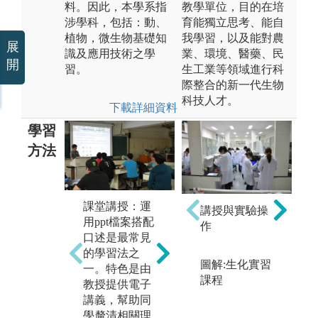
料。因此，本學系指
教學單位，目的在培
涉學科，包括：動、
育能獨立思考、能自
植物，微生物基礎知
我學習，以及能對農
展
識及應用技術之學
業、環境、醫藥、民
開
習。
生工業等領域進行科
際整合的新一代生物
科技人才。
下載詳細資料
學習
方法
分組學習：本
系教師在課程
實
設計上，經常
課堂講授：運
講授與實驗操
通
將同學分組並
用ppt檔案搭配
作
生
採用合作學習
口述是最常見
學
的策略，目的
的學習法之
等
圖解:生化實習
在促進學生養
一。特色是由
教
課程
成與同學合作
教授提供電子
由
學習的習慣，
講義，幫助同
協
增進學生的學
學釐清相關理