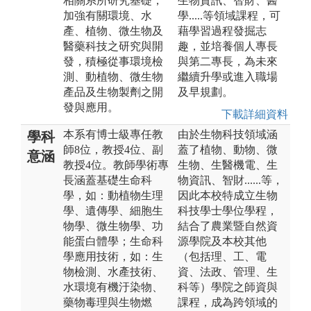
相關系所研究基礎，
生物資訊、智財、醫
加強有關環境、水
學.....等領域課程，可
產、植物、微生物及
藉學習過程發掘志
醫藥科技之研究與開
趣，並培養個人專長
發，積極從事環境檢
與第二專長，為未來
測、動植物、微生物
繼續升學或進入職場
產品及生物製劑之開
及早規劃。
發與應用。
下載詳細資料
本系有博士級專任教
由於生物科技領域涵
學科
師8位，教授4位、副
蓋了植物、動物、微
意涵
教授4位。教師學術專
生物、生醫機電、生
長涵蓋基礎生命科
物資訊、智財......等，
學，如：動植物生理
因此本校特成立生物
學、遺傳學、細胞生
科技學士學位學程，
物學、微生物學、功
結合了農業暨自然資
能蛋白體學；生命科
源學院及本校其他
學應用技術，如：生
（包括理、工、電
物檢測、水產技術、
資、法政、管理、生
水環境有機汙染物、
科等）學院之師資與
藥物毒理與生物燃
課程，成為跨領域的