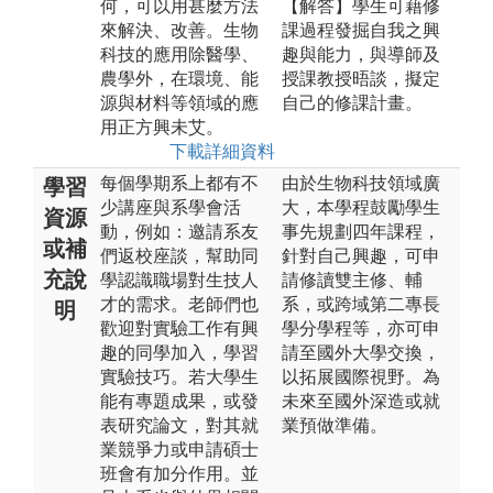
何，可以用甚麼方法
【解答】學生可藉修
來解決、改善。生物
課過程發掘自我之興
科技的應用除醫學、
趣與能力，與導師及
農學外，在環境、能
授課教授晤談，擬定
源與材料等領域的應
自己的修課計畫。
用正方興未艾。
下載詳細資料
每個學期系上都有不
由於生物科技領域廣
學習
少講座與系學會活
大，本學程鼓勵學生
資源
動，例如：邀請系友
事先規劃四年課程，
或補
們返校座談，幫助同
針對自己興趣，可申
充說
學認識職場對生技人
請修讀雙主修、輔
才的需求。老師們也
系，或跨域第二專長
明
歡迎對實驗工作有興
學分學程等，亦可申
趣的同學加入，學習
請至國外大學交換，
實驗技巧。若大學生
以拓展國際視野。為
能有專題成果，或發
未來至國外深造或就
表研究論文，對其就
業預做準備。
業競爭力或申請碩士
班會有加分作用。並