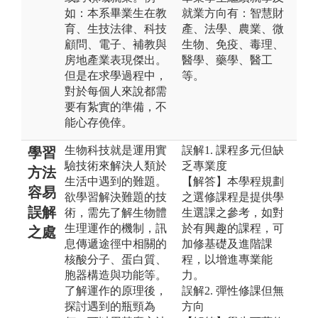
如：本系畢業生在教
就業方向有：智慧財
育、生技法律、科技
產、法學、農業、微
顧問、電子、補教與
生物、免疫、毒理、
房地產業表現傑出。
醫學、藥學、醫工
但是在求學過程中，
等。
對於每個人來說都需
要有紮實的準備，不
能心存僥倖。
生物科技就是運用實
誤解1. 課程多元但缺
學習
驗技術來解決人類於
乏專業度
方法
生活中遇到的難題。
【解答】本學程規劃
容易
欲學習解決難題的技
之選修課程是提供學
誤解
術，需先了解生物體
生選課之參考，如對
生理運作的機制，訊
於有興趣的課程，可
之處
息傳遞途徑中相關的
加修基礎及進階課
核酸分子、蛋白質、
程，以增進專業能
胞器構造與功能等。
力。
了解運作的原理後，
誤解2. 彈性修課但無
探討遇到的瓶頸為
方向