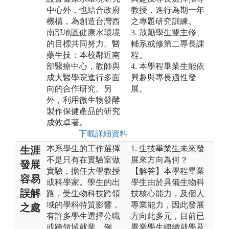
中心外，也結合政府
教授，進行為期一年
機構，為創造台灣西
之專題研究訓練。
南部地區健康水環境
3. 鼓勵學生雙主修、
的目標共同努力。醫
輔系或修第二專長課
藥生技：本校鄰近南
程。
部醫療中心，教師與
4. 本學程畢業生能依
成大醫學院進行多面
興趣與專長適性發
向的合作研究。另
展。
外，利用微生物發酵
製作保健產品的研究
成效卓著。
下載詳細資料
本系學生的工作選擇
1. 生技畢業生未來發
生涯
不是只有在實驗室做
展來方向為何？
發展
實驗，擔任大學教授
【解答】本學程畢業
容易
或科學家。學生的出
學生由於具備生物科
誤解
路，受生物科技跨領
技核心能力，及個人
域的學科特質影響，
專業能力，因此發展
之處
有許多學生選擇公職
方向此多元，目前已
或跨領域就業。例
畢業學生繼續就學及