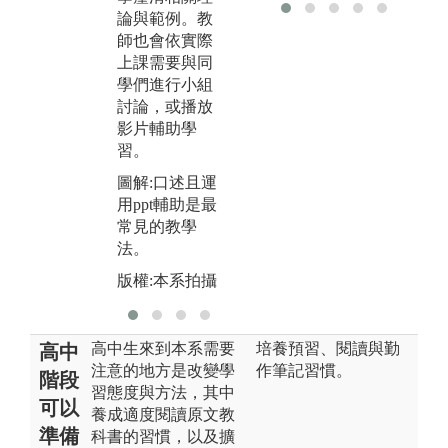
實
習成效。
論與範例。教
同
師也會依實際
圖解:分組報告
的
上課需要與同
與合作學習也
力
學們進行小組
是常用的教學
圖
討論，或播放
法。
備
影片輔助學
版權:本系拍攝
操
習。
版
圖解:口述且運
用ppt輔助是最
常見的教學
法。
版權:本系拍攝
高中生來到本系需要
培養預習、閱讀與勤
高中
注意的地方是改變學
作筆記習慣。
階段
習態度與方法，其中
可以
養成適度閱讀原文教
準備
科書的習慣，以及擴