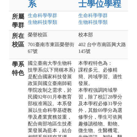
系
士學位學程
生命科學
學群
生命科學
學群
所屬
生物科技
學類
生物科技
學類
學群
榮譽校區
校本部
所在
校區
701臺南市東區榮譽街
402 台中市南區興大路
67號
145號
國立臺南大學生物科
本學程特色為：
學系
技學系(以下簡稱本系)
課程多元、必修精
特色
是配合國家科技發展
簡、跨域學習、適性
政策與國立臺南師範
發展。
學院改制之需求，於
本學程強調跨域學
民國92年01月奉教育
習，除了校訂28學分
部核准籌設。本系發
及本學程必修31學分
展以生命科學基礎教
外，其餘69學分為選
學及產業實務並重，
修學分，學生可依興
配合南部地區生技產
趣修讀植物、動物、
業發展為藍本，結合
微生物、生醫機電、