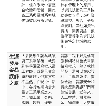
計，但在系統中需整
技在管理上的應用，
合軟體和硬體，因此
以資訊技術為工具協
資工系與電機系領域
助專案管理，進行資
仍須彼此有所涉獵。
訊掌控、整合、分析
與規劃。其他如資訊
傳播、圖書資訊、數
位學習等則為資訊技
術在特定領域的應
用。
大多數學生認為就讀
資訊工程不只是修電
生涯
資工系畢業後，就要
腦和網站開發或畢業
發展
到科學園區寫程式當
後寫程式。除了軟體
容易
工程師，或是只會寫
開發，還可以在IC設
誤解
遊戲軟體，但其實並
計、半導體製造、數
不盡然，在現今生活
位金融、資訊安全和
之處
中，各行各業均需大
傳統產業資訊部門等
量資工系畢業之人
領域發展。近年來，
才，如工業、金融、
人工智慧、機器學
國防、醫療、娛樂
習、物聯網、大數據