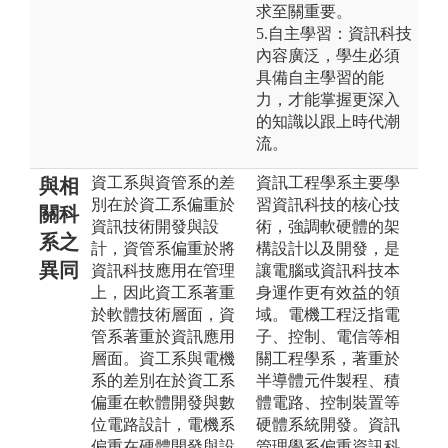
求至關重要。
5.自主學習：資訊科技
內容廣泛，學生必須
具備自主學習的能
力，才能掌握更深入
的知識以跟上時代潮
流。
資工系與資管系的差
資訊工程學系主要學
與相
別在於資工系偏重於
習資訊科技的核心技
關科
資訊技術開發與設
術，強調軟硬體的架
系之
計，資管系偏重於將
構設計以及開發，是
異同
資訊科技應用在管理
讓電腦或資訊科技本
上，因此資工系著重
身運作更有效益的領
於軟體技術層面，資
域。電機工程泛指電
管系著重於資訊應用
子、控制、電信等相
層面。資工系與電機
關工程學系，著重於
系的差別在於資工系
半導體元件製程、積
偏重在軟體開發與數
體電路、控制裝置等
位電路設計，電機系
硬體系統開發。資訊
偏重在硬體開發與設
管理學系偏重資訊科