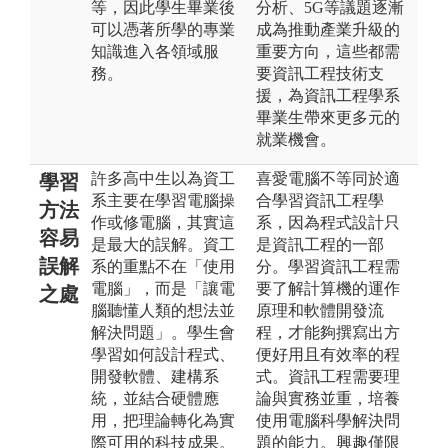
等，因此學生畢業後
分析、5G等議題逐漸
可以憑著所學的專業
成為推動產業升級的
知識進入各領域服
重要方向，這些都需
務。
要資訊工程技術支
援，為資訊工程學系
畢業生帶來更多元的
就業機會。
許多高中生以為資工
喜愛電腦不等同於適
學習
系主要在學習電腦操
合學習資訊工程學
方法
作或修電腦，其實這
系，因為程式設計只
容易
是最大的誤解。資工
是資訊工程的一部
誤解
系的重點不在「使用
分。學習資訊工程需
電腦」，而是「讓電
要了解計算機的運作
之處
腦聽懂人類的想法並
原理和軟體開發流
解決問題」。學生會
程，才能夠撰寫出方
學習如何設計程式、
便好用且有效率的程
開發軟體、建構系
式。資訊工程需要理
統，並結合硬體應
論與實務並重，培養
用，把理論轉化為實
使用電腦科學解決問
際可用的科技成果。
題的能力。興趣僅限