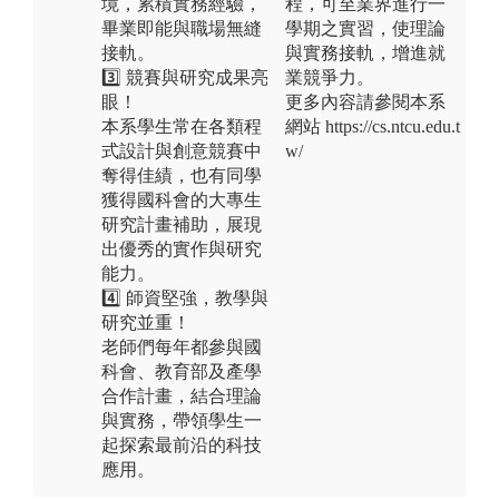
境，累積實務經驗，
程，可至業界進行一
畢業即能與職場無縫
學期之實習，使理論
接軌。
與實務接軌，增進就
3️⃣ 競賽與研究成果亮
業競爭力。
眼！
更多內容請參閱本系
本系學生常在各類程
網站 https://cs.ntcu.edu.t
式設計與創意競賽中
w/
奪得佳績，也有同學
獲得國科會的大專生
研究計畫補助，展現
出優秀的實作與研究
能力。
4️⃣ 師資堅強，教學與
研究並重！
老師們每年都參與國
科會、教育部及產學
合作計畫，結合理論
與實務，帶領學生一
起探索最前沿的科技
應用。