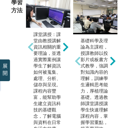
學習
方法
軟體設計與實
課堂講授：課
硬
作：在軟體設
堂由教授講解
作
基礎科學及理
計與實作課程
資訊相關的重
計
論為主課程，
中，學生會學
要理論，並透
中
授課教師以投
習如何用程式
過實際案例讓
習
影片或板書方
展
設計來解決實
學生了解資訊
子
式教學，強調
際的資訊問
如何被蒐集、
機
對知識內容的
開
題。透過動手
處理、分析、
解
理解，訓練學
撰寫程式，將
儲存與呈現。
運
生邏輯思考能
理論與實務結
課程內容豐
透
力，厚植理論
合，培養邏輯
富，能幫助學
練
基礎。透過教
思考與問題解
生建立資訊科
能
師課堂講授讓
決能力，並能
技的基礎觀
考
學生快速理解
開發出更高效
念，了解電腦
料
課程內容，掌
率的電腦應用
與資料在日常
控
握學習重點，