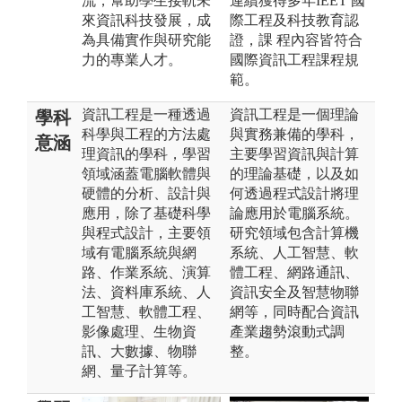
流，幫助學生接軌未
連續獲得多年IEET 國
來資訊科技發展，成
際工程及科技教育認
為具備實作與研究能
證，課 程內容皆符合
力的專業人才。
國際資訊工程課程規
範。
資訊工程是一種透過
資訊工程是一個理論
學科
科學與工程的方法處
與實務兼備的學科，
意涵
理資訊的學科，學習
主要學習資訊與計算
領域涵蓋電腦軟體與
的理論基礎，以及如
硬體的分析、設計與
何透過程式設計將理
應用，除了基礎科學
論應用於電腦系統。
與程式設計，主要領
研究領域包含計算機
域有電腦系統與網
系統、人工智慧、軟
路、作業系統、演算
體工程、網路通訊、
法、資料庫系統、人
資訊安全及智慧物聯
工智慧、軟體工程、
網等，同時配合資訊
影像處理、生物資
產業趨勢滾動式調
訊、大數據、物聯
整。
網、量子計算等。