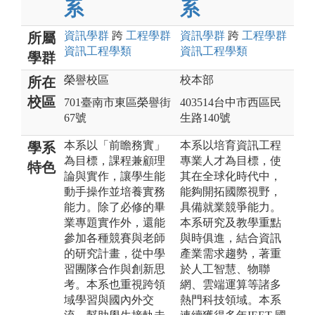
系
系
資訊
學群
跨
工程
學群
資訊
學群
跨
工程
學群
所屬
資訊工程
學類
資訊工程
學類
學群
榮譽校區
校本部
所在
校區
701臺南市東區榮譽街
403514台中市西區民
67號
生路140號
本系以「前瞻務實」
本系以培育資訊工程
學系
為目標，課程兼顧理
專業人才為目標，使
特色
論與實作，讓學生能
其在全球化時代中，
動手操作並培養實務
能夠開拓國際視野，
能力。除了必修的畢
具備就業競爭能力。
業專題實作外，還能
本系研究及教學重點
參加各種競賽與老師
與時俱進，結合資訊
的研究計畫，從中學
產業需求趨勢，著重
習團隊合作與創新思
於人工智慧、物聯
考。本系也重視跨領
網、雲端運算等諸多
域學習與國內外交
熱門科技領域。本系