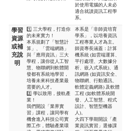
於使用電腦的人未必
適合就讀資訊工程學
系。
1️⃣ 三大學程，打造你
本系是「非師資培育
學習
的未來實力！
學系」，以培養資訊
資源
本系規劃了「智慧計
工程專業人才為主。
或補
算」、「雲端網路」
師資專長涵蓋：計算
充說
與「應用資訊」三大
機系統 (如雲端運算、
學程，讓你從人工智
平行處理、大數據分
明
慧、物聯網到軟體開
析、嵌入式系統)、通
發都有系統地學習，
訊網路 (如資訊安全、
培養未來科技產業最
物聯網、行動通訊、
需要的人才。
軟體定義網路) 及軟體
2️⃣ 學以致用，接軌產
工程 (如軟體系統開
業！
發、人工智慧、程式
我們開設「業界實
設計、智慧型機器
習」課程，讓同學有
人)。
機會進入科技公司實
大四下學期開設「產
際工作，體驗產業環
業資訊實習」選修課