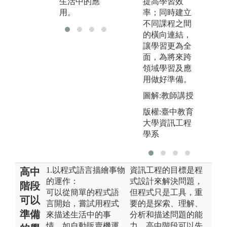
系統。
生活中的應
能
提高學習效
用。
率；同時建立
不同課程之間
的橫向連結，
讓學習更為全
面，為將來跨
領域學習及應
用做好準備。
圖解:教師講授
版權:臺中教育
大學資訊工程
學系
1.以程式語言描繪事物
資訊工程的目標是程
高中
的運作：
式設計來解決問題，
階段
可以從簡單的程式語
但程式只是工具，重
可以
言開始，嘗試用程式
要的是探索、理解、
準備
來描述生活中的事
分析和描述問題的能
情，如自動販賣機運
力。高中階段可以先