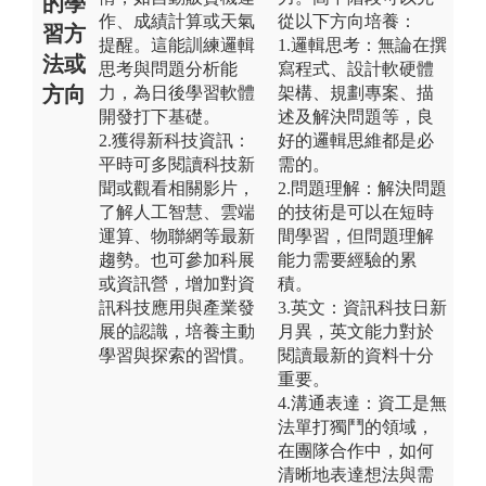
的學
作、成績計算或天氣
從以下方向培養：
習方
提醒。這能訓練邏輯
1.邏輯思考：無論在撰
法或
思考與問題分析能
寫程式、設計軟硬體
方向
力，為日後學習軟體
架構、規劃專案、描
開發打下基礎。
述及解決問題等，良
2.獲得新科技資訊：
好的邏輯思維都是必
平時可多閱讀科技新
需的。
聞或觀看相關影片，
2.問題理解：解決問題
了解人工智慧、雲端
的技術是可以在短時
運算、物聯網等最新
間學習，但問題理解
趨勢。也可參加科展
能力需要經驗的累
或資訊營，增加對資
積。
訊科技應用與產業發
3.英文：資訊科技日新
展的認識，培養主動
月異，英文能力對於
學習與探索的習慣。
閱讀最新的資料十分
重要。
4.溝通表達：資工是無
法單打獨鬥的領域，
在團隊合作中，如何
清晰地表達想法與需