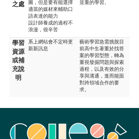
圖，但是要有能選擇
並重的學習。
之處
適當的媒材來輔助口
語表達的能力
設計師養成的過程不
浪漫，很辛苦
系上網站會不定時更
藝術學習急需挑脫目
學習
新新訊息
前高中生著重於找答
資源
案的學習型態，轉為
或補
重視發掘問題與探索
充說
過程，以及有效的分
享與溝通，進而能面
明
對跨領域合作的要
求。