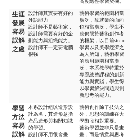
高度總整學習契機。
設計師其實要有好的
藝術學習的範圍相當
生涯
外語能力
廣泛，故就業的面向
發展
設計師不是藝術家，
也相當廣泛，學生不
容易
設計師需要有好的企
應侷限於藝術創作者
誤解
劃能力與組織能力。
的框架，以目前steam
設計師不一定要電腦
學習以及美學經濟之
之處
很強
為人所知，藝術學習
的應用範圍相當廣
泛，本系教學特重於
專題總整課程的創新
能力與實踐，學生得
以學習解決問題與創
新思考的能力。
本系設計組以造形設
藝術創作除了技法之
學習
計為名，其造形意指
外，思想的訓練在大
方法
產品造形與相關知識
學階段相對重要。
容易
的學習。
藝術學習並非只是畫
誤解
設計師不用很會畫
畫，而是情意與思考