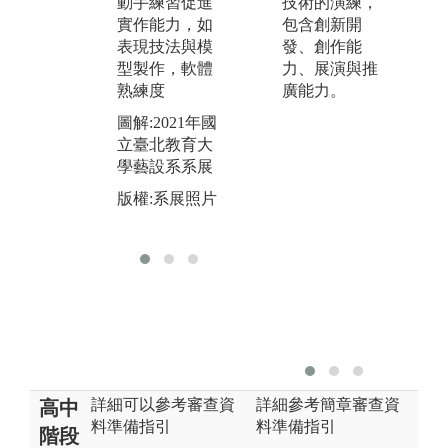
動手練習促進
技術的演練，
使用到文本閱
後
實作能力，如
包含創新開
讀、討論以及
問
表現技法與模
發、創作能
作品成果發
定
型製作，軟體
力、展演與推
表，以提升互
熟練度
廣能力。
動、分享能
力，同時促進
圖解:2021年國
設計說服能力
立臺北教育大
學藝設系系展
圖解:大四畢業
展
版權:系展照片
版權:系上拍攝
詳細可以參考審查資
詳細參考簡章審查資
高中
料準備指引
料準備指引
階段