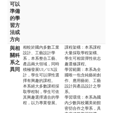
可以
準備
的學
習方
法或
方向
相較於國內多數工業
課程架構：本系課程
與相
設計、工藝設計學
大量採取學程架構、
關科
系，本系整合工藝、
學生可相當彈性依志
系之
產品兩大領域，同時
趣選修課程。
異同
積極發展UI／UX設
學習範圍：本系為全
計，學生可以彈性選
國唯一包含純藝術創
擇有興趣的課程。
作、應用藝術、工藝
本系絕大多數課程採
設計與產品設計之學
取學程制，學生可依
系。
其興趣選擇適合的學
學習環境：本系為國
程，以力專業發展。
內少數與校屬美術館
密切合作之學系，具