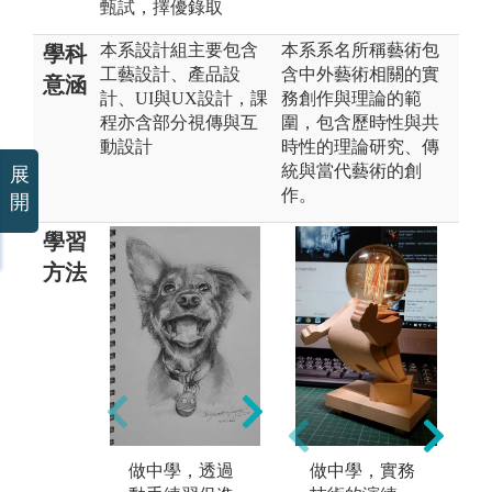
甄試，擇優錄取
本系設計組主要包含
本系系名所稱藝術包
學科
工藝設計、產品設
含中外藝術相關的實
意涵
計、UI與UX設計，課
務創作與理論的範
程亦含部分視傳與互
圍，包含歷時性與共
動設計
時性的理論研究、傳
統與當代藝術的創
展
作。
開
學習
方法
閱讀、討論與
文
發表：專題總
計
整課程，不論
過
是個人或者tea
量
做中學，透過
做中學，實務
mwork，經常
閱