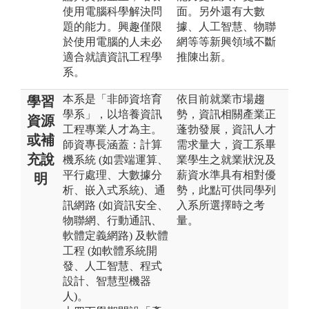
使用電腦科學解決問
面。另外還有大數
題的能力。興趣僅限
據、人工智慧、物聯
於使用電腦的人未必
網等等新興領域不斷
適合就讀資訊工程學
推陳出新。
系。
本系是「非師資培育
依目前就業市場趨
學習
學系」，以培養資訊
勢，資訊相關產業正
資源
工程專業人才為主。
蓬勃發展，資訊人才
或補
師資專長涵蓋：計算
需求量大，資工系畢
充說
機系統 (如雲端運算、
業學生之就業狀況及
平行處理、大數據分
薪資水準具有相對優
明
析、嵌入式系統)、通
勢，此點可供同學列
訊網路 (如資訊安全、
入系所選擇時之考
物聯網、行動通訊、
量。
軟體定義網路) 及軟體
工程 (如軟體系統開
發、人工智慧、程式
設計、智慧型機器
人)。