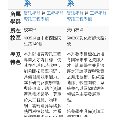
系
系
資訊
學群
跨
工程
學群
資訊
學群
跨
工程
學群
所屬
資訊工程
學類
資訊工程
學類
學群
校本部
寶山校區
所在
校區
403514台中市西區民
500208彰化市師大路2
生路140號
號
本系以培育資訊工程
本系教學目標在於培
學系
專業人才為目標，使
育國家未來之資訊人
特色
其在全球化時代中，
才，訓練學生兼具深
能夠開拓國際視野，
厚之理論基礎與紮實
具備就業競爭能力。
之應用技術。以網路
本系研究及教學重點
通訊、軟體開發、系
與時俱進，結合資訊
統整合以及物聯網等
產業需求趨勢，著重
領域為主要發展重
於人工智慧、物聯
點。
網、雲端運算等諸多
1.
熱門科技領域。本系
培養學生具備資訊工