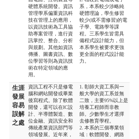
硬體系統開發。資訊
系，本系較少涉略純
管理學系偏重資訊科
硬體理論，學生修習
技在管理上的應用，
較少(或不需修習)的電
以資訊技術為工具協
子學、電路學等課
助專案管理，進行資
程。三系學生皆需具
訊掌控、整合、分析
備程式設計能力，但
與規劃。其他如資訊
本系學生被要求更強
傳播、圖書資訊、數
更全面的程式設計能
位學習等則為資訊技
力。
術在特定領域的應
用。
資訊工程不只是修電
1. 彰師大資工系與一
生涯
腦和網站開發或畢業
般大學的資工系並無
發展
後寫程式。除了軟體
二致，主要95%以上是
容易
開發，還可以在IC設
培養工程師而非教
誤解
計、半導體製造、數
師。少數學生才選擇
位金融、資訊安全和
去修教育學程。
之處
傳統產業資訊部門等
2. 本系的三個專業領
領域發展。近年來，
域：軟體開發、網路