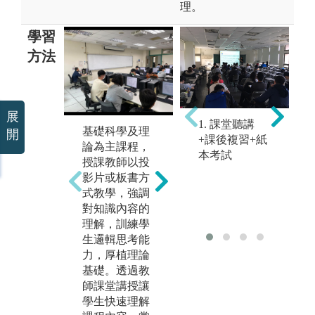
理。
學習
方法
展
程式設計相關
1. 課堂聽講
基礎科學及理
為
開
及理論實務並
+課後複習+紙
論為主課程，
組
重課程，除了
本考試
授課教師以投
作
課堂講授之
影片或板書方
合
外，也結合分
式教學，強調
識
組方式進行專
對知識內容的
領
題討論或程式
理解，訓練學
解
實作。採用問
生邏輯思考能
雜
題導向學習方
力，厚植理論
問
式，針對指定
基礎。透過教
證
問題或目標，
師課堂講授讓
學
引導學生自主
學生快速理解
競
學習進階知