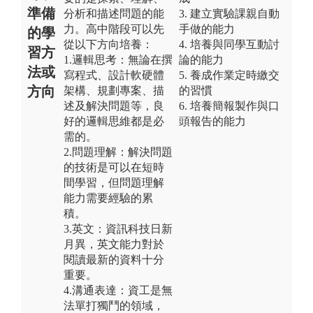
準備
分析和描述問題的能
3. 建立實驗課親自動
力。高中階段可以先
手做的能力
的學
從以下方向培養：
4. 培養與同學互動討
習方
1.邏輯思考：無論在撰
論的能力
法或
寫程式、設計軟硬體
5. 養成作業定時繳交
方向
架構、規劃專案、描
的習慣
述及解決問題等，良
6. 培養簡報製作與口
好的邏輯思維都是必
頭報告的能力
需的。
2.問題理解：解決問題
的技術是可以在短時
間學習，但問題理解
能力需要經驗的累
積。
3.英文：資訊科技日新
月異，英文能力對於
閱讀最新的資料十分
重要。
4.溝通表達：資工是無
法單打獨鬥的領域，