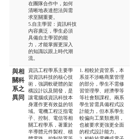
在團隊合作中，如何
清晰地表達想法與需
求至關重要。
5.自主學習：資訊科技
內容廣泛，學生必須
具備自主學習的能
力，才能掌握更深入
的知識以跟上時代潮
流。
資訊工程學系主要學
1. 相較於資管系，本
與相
習資訊科技的核心技
系並不涉略商業管理
關科
術，強調軟硬體的架
的部分，學生不需修
系之
構設計以及開發，是
習管理學、經濟學等
異同
讓電腦或資訊科技本
等社會類課程。兩系
身運作更有效益的領
學生皆需具備程式設
域。電機工程泛指電
計能力，但本系學生
子、控制、電信等相
較偏向工業類應用，
關工程學系，著重於
也被要求更強更全面
半導體元件製程、積
的程式設計能力。
體電路、控制裝置等
2. 相較於電機或電子