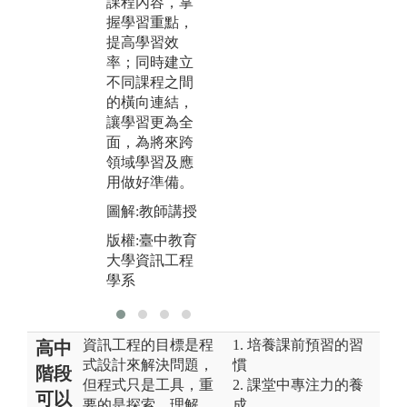
課程內容，掌
展
識，或是藉由
握學習重點，
告
程式實作將理
提高學習效
專
論實際應用，
率；同時建立
語
強化知識的吸
不同課程之間
收。分組學習
圖
的橫向連結，
同時培養學生
製
讓學習更為全
問題解決、團
版
面，為將來跨
隊合作和溝通
大
領域學習及應
協調能力。
學
用做好準備。
圖解:分組討論
圖解:教師講授
&程式實作
版權:臺中教育
版權:臺中教育
大學資訊工程
大學資訊工程
學系
學系
資訊工程的目標是程
1. 培養課前預習的習
高中
式設計來解決問題，
慣
階段
但程式只是工具，重
2. 課堂中專注力的養
可以
要的是探索、理解、
成