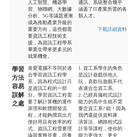
人工智慧、機器學
通訊、系統整合幾乎
習、物聯網、大數據
涵蓋了IT產業所需的各
分析、5G等議題逐漸
類人才。
成為推動產業升級的
重要方向，這些都需
下載詳細資料
要資訊工程技術支
援，為資訊工程學系
畢業生帶來更多元的
就業機會。
喜愛電腦不等同於適
1. 資工系學生的角色
學習
合學習資訊工程學
是設計遊戲供他人
方法
系，因為程式設計只
玩，喜歡玩遊戲不代
容易
是資訊工程的一部
表適合念資工系。
誤解
分。學習資訊工程需
2. 已經具備程式設計
要了解計算機的運作
能力的高中生就不需
之處
原理和軟體開發流
要念資工系? 錯！因為
程，才能夠撰寫出方
我們還提供資料庫、
便好用且有效率的程
演算法、網路程式設
式。資訊工程需要理
計等等課程，使你的
論與實務並重，培養
能力更強大、更全