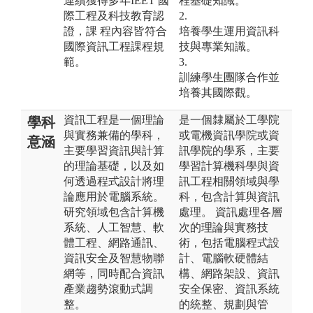
連續獲得多年IEET 國
程基礎知識。
際工程及科技教育認
2.
證，課 程內容皆符合
培養學生運用資訊科
國際資訊工程課程規
技與專業知識。
範。
3.
訓練學生團隊合作並
培養其國際觀。
資訊工程是一個理論
是一個隸屬於工學院
學科
與實務兼備的學科，
或電機資訊學院或資
意涵
主要學習資訊與計算
訊學院的學系，主要
的理論基礎，以及如
學習計算機科學與資
何透過程式設計將理
訊工程相關領域與學
論應用於電腦系統。
科，包含計算與資訊
研究領域包含計算機
處理。 資訊處理各層
系統、人工智慧、軟
次的理論與實務技
體工程、網路通訊、
術，包括電腦程式設
資訊安全及智慧物聯
計、電腦軟硬體結
網等，同時配合資訊
構、網路架設、資訊
產業趨勢滾動式調
安全保密、資訊系統
整。
的統整、規劃與管