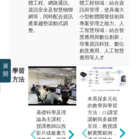
體工程、網路通訊、
體工程領域：結合資
資訊安全及智慧物聯
訊與管理，使具備大
網等，同時配合資訊
小型軟體開發技術與
產業趨勢滾動式調
專案管理之能力。人
整。
工智慧領域：結合智
慧應用與數位創新，
培養資訊科技、數位
創意應用、人工智慧
應用等人才
展
學習
開
方法
本系採多元化
的教學與學習
程式設計相關
方法：(1)課堂
基礎科學及理
為
及理論實務並
講解與多媒體
論為主課程，
組
重課程，除了
呈現：教授講
授課教師以投
作
課堂講授之
解實際範例，
影片或板書方
合
外，也結合分