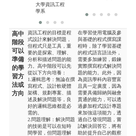
大學資訊工程
大學資訊工程
學系
學系
資訊工程的目標是程
在學習使用電腦及參
高中
式設計來解決問題，
與基礎的程式撰寫課
階段
但程式只是工具，重
程時，除了學習基礎
可以
要的是探索、理解、
的程式語言語法外，
準備
分析和描述問題的能
需要多加練習，鍛鍊
力。高中階段可以先
實際撰寫程式解決問
的學
從以下方向培養：
題的能力。此外，因
習方
1.邏輯思考：無論在撰
為資訊學科內容豐富
法或
寫程式、設計軟硬體
且具一定廣度，因為
方向
架構、規劃專案、描
需要具備歸納與融會
述及解決問題等，良
貫通的能力，可以透
好的邏輯思維都是必
過參加程式設計專題
需的。
來加強這項能力，透
2.問題理解：解決問題
過自己發現問題，嘗
的技術是可以在短時
試解決回答它，將有
間學習，但問題理解
助於提升自己的觀察