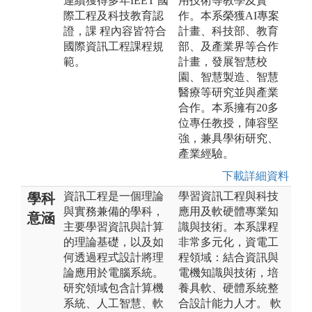
連續獲得多年IEET 國
用技術等教學及實
際工程及科技教育認
作。本系榮獲AI專案
證，課 程內容皆符合
計畫、科技部、教育
國際資訊工程課程規
部、及產業界等合作
範。
計畫，發展智慧校
園、智慧製造、智慧
醫療等研究並與產業
合作。本系擁有20多
位專任教授，陣容堅
強，兼具學術研究、
產業經驗。
下載詳細資料
資訊工程是一個理論
學習資訊工程與科技
學科
與實務兼備的學科，
應用及軟硬體專業知
意涵
主要學習資訊與計算
識與技術。本系課程
的理論基礎，以及如
非常多元化，資電工
何透過程式設計將理
程領域：結合資訊與
論應用於電腦系統。
電機知識與技術，培
研究領域包含計算機
養具軟、硬體系統整
系統、人工智慧、軟
合設計能力人才。 軟