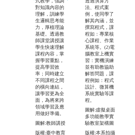
透過演算方
式教學，強調
識
組方式進行專
法、程式案
對知識內容的
領
題討論或程式
例，使同學了
理解，訓練學
解
實作。採用問
解其內涵，並
生邏輯思考能
雜
題導向學習方
撰寫程式，課
力，厚植理論
問
式，針對指定
程如：專業核
基礎。透過教
證
問題或目標，
心課程、作業
師課堂講授讓
學
引導學生自主
系統等。(2)電
學生快速理解
競
學習進階知
腦教室上機實
課程內容，掌
展
識，或是藉由
習：實機演練
握學習重點，
告
程式實作將理
並有助教協助
提高學習效
專
論實際應用，
解答問題，課
率；同時建立
語
強化知識的吸
程例如：程式
不同課程之間
收。分組學習
圖
設計、微算機
的橫向連結，
同時培養學生
製
系統實驗等課
讓學習更為全
問題解決、團
版
程。
面，為將來跨
隊合作和溝通
大
領域學習及應
協調能力。
圖解:虛擬桌面
學
用做好準備。
多功能教學實
圖解:分組討論
驗教室架構圖
圖解:教師講授
&程式實作
版權:本系拍攝
版權:臺中教育
版權:臺中教育