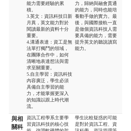
能力需要經驗的累
力，歸納與融會貫通
積。
的能力，同時也能培
3.英文：資訊科技日新
養動手做的實力。最
月異，英文能力對於
後，與國際接軌一直
閱讀最新的資料十分
是做個資訊科技人需
重要。
要具備的能力，需要
4.溝通表達：資工是無
提升英文的聽說讀寫
法單打獨鬥的領域，
能力。
在團隊合作中，如何
清晰地表達想法與需
求至關重要。
5.自主學習：資訊科技
內容廣泛，學生必須
具備自主學習的能
力，才能掌握更深入
的知識以跟上時代潮
流。
資訊工程學系主要學
學生比較疑惑的可能
與相
習資訊科技的核心技
是對於資訊工程、資
關科
術，強調軟硬體的架
訊科學、資訊管理等