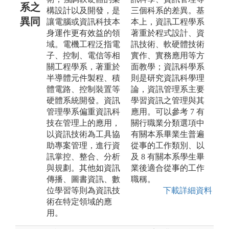
系之
構設計以及開發，是
三個科系的差異。基
異同
讓電腦或資訊科技本
本上，資訊工程學系
身運作更有效益的領
著重於程式設計、資
域。電機工程泛指電
訊技術、軟硬體技術
子、控制、電信等相
實作、實務應用等方
關工程學系，著重於
面教學；資訊科學系
半導體元件製程、積
則是研究資訊科學理
體電路、控制裝置等
論，資訊管理系主要
硬體系統開發。資訊
學習資訊之管理與其
管理學系偏重資訊科
應用。可以參考 7 有
技在管理上的應用，
關行職業分類選項中
以資訊技術為工具協
有關本系畢業生普遍
助專案管理，進行資
從事的工作類別、以
訊掌控、整合、分析
及 8 有關本系學生畢
與規劃。其他如資訊
業後適合從事的工作
傳播、圖書資訊、數
職稱。
位學習等則為資訊技
下載詳細資料
術在特定領域的應
用。