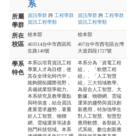
系
資訊
學群
跨
工程
學群
資訊
學群
跨
工程
學群
所屬
資訊工程
學類
資訊工程
學類
學群
校本部
校本部
所在
校區
403514台中市西區民
407台中市西屯區台灣
生路140號
大道四段1727號
本系以培育資訊工程
本系分為「資電工程
學系
專業人才為目標，使
組」、「軟體工程
特色
其在全球化時代中，
組」、「人工智慧
能夠開拓國際視野，
組」三大領域教學。
具備就業競爭能力。
為迎合人工智慧、大
本系研究及教學重點
數據、物聯網、雲端
與時俱進，結合資訊
運算的趨勢與資訊創
產業需求趨勢，著重
新應用，特加強學生
於人工智慧、物聯
對人工智慧、智慧型
網、雲端運算等諸多
應用軟體、各類嵌入
熱門科技領域。本系
式系統、數位創新應