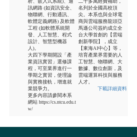
析、嵌入式系統)、通
二千多萬經費補助，
訊網路 (如資訊安全、
名列於全國高校頂
物聯網、行動通訊、
尖。本系也與全球電
軟體定義網路) 及軟體
商與雲端服務龍頭亞
工程 (如軟體系統開
馬遜公司簽約成立全
發、人工智慧、程式
台大學首創的【雲端
設計、智慧型機器
創新學院】，成立
人)。
【東海AI中心】等，
大四下學期開設「產
培育產業界需要的人
業資訊實習」選修課
工智慧、物聯網、大
程，可至業界進行一
數據、數位創新，及
學期之實習，使理論
雲端運算科技與服務
與實務接軌，增進就
人才。
業競爭力。
下載詳細資料
更多內容請參閱本系
網站 https://cs.ntcu.edu.t
w/