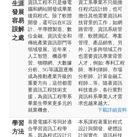
資訊工程不只是修電
資工系畢業不只能擔
生涯
腦和網站開發或畢業
任程式設計師，也可
發展
後寫程式。除了軟體
擔任其他需要資訊科
容易
開發，還可以在IC設
技背景的工作，如網
誤解
計、半導體製造、數
路管理、資訊系統管
位金融、資訊安全和
理、軟體測試、專案
之處
傳統產業資訊部門等
管理、產品銷售。另
領域發展。近年來，
外，許多跨領域工作
人工智慧、機器學
也需要資訊專業背景
習、物聯網、大數據
人才，例如: 專利工程
分析、5G等議題逐漸
師、專利律師、市場
成為推動產業升級的
分析師、計算金融工
重要方向，這些都需
程師…等。隨著資訊
要資訊工程技術支
科技進步，各行業對
援，為資訊工程學系
資訊科系畢業人才需
畢業生帶來更多元的
求也越來越大。
就業機會。
下載詳細資料
喜愛電腦不等同於適
本系課程著重於程式
學習
合學習資訊工程學
設計與開發、硬體設
方法
系，因為程式設計只
計與實作、資訊科技