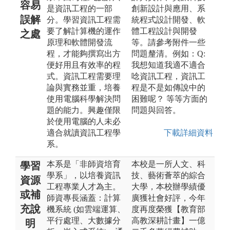
容易
是資訊工程的一部
創新設計與應用、系
誤解
分。學習資訊工程需
統程式設計開發、軟
要了解計算機的運作
體工程設計與開發
之處
原理和軟體開發流
等。請參考附件一些
程，才能夠撰寫出方
問題釐清。例如：Q:
便好用且有效率的程
我想知道我適不適合
式。資訊工程需要理
唸資訊工程，資訊工
論與實務並重，培養
程是不是如傳說中的
使用電腦科學解決問
困難呢？ 等等方面的
題的能力。興趣僅限
問題與回答。
於使用電腦的人未必
適合就讀資訊工程學
下載詳細資料
系。
本系是「非師資培育
本校是一所人文、科
學習
學系」，以培養資訊
技、藝術薈萃的綜合
資源
工程專業人才為主。
大學，本校辦學績優
或補
師資專長涵蓋：計算
廣獲社會好評，今年
充說
機系統 (如雲端運算、
度再度榮獲【教育部
平行處理、大數據分
高教深耕計畫】一億
明