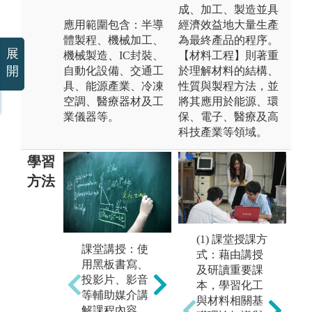
成、加工、製造並具
應用範圍包含：半導
經濟效益地大量生產
體製程、機械加工、
為最終產品的程序。
展
機械製造、IC封裝、
【材料工程】則著重
開
自動化設備、交通工
於理解材料的結構、
具、能源產業、冷凍
性質與製程方法，並
空調、醫療器材及工
將其應用於能源、環
業儀器等。
保、電子、醫療及高
科技產業等領域。
學習
方法
(1) 課堂授課方
課堂講授：使
實驗與實作：
專
式：藉由講授
用黑板書寫、
在老師及助教
興
及研讀重要課
投影片、影音
帶領下，操作
設
本，學習化工
等輔助媒介講
儀器、工具機
題
與材料相關基
解課程內容，
等專業器材，