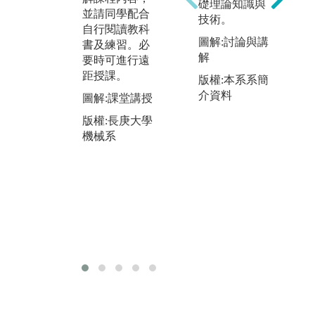
蒐
礎理論知識與
並請同學配合
實際進行量
解
技術。
自行閱讀教科
測、製作等作
及
圖解:討論與講
書及練習。必
業，完成規定
工
解
要時可進行遠
之作品。另分
械
距授課。
組進行五大實
版權:本系系簡
發
驗課程，實際
介資料
學
圖解:課堂講授
操作及量測數
及
版權:長庚大學
據，並分析整
圖
機械系
理驗證理論，
撰寫實驗報
版
告。
機
圖解:實驗與實
作
版權:長庚大學
機械系