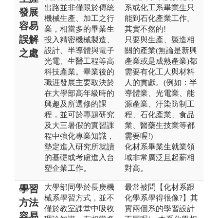
出路並非僅限於傳統
系或化工系畢業生只
發展
機械生產、加工之行
能到石化產業工作。
容易
業，相當多的畢業生
其實不然的!
誤解
投入精密機械製造、
只要與生產、製造相
設計、半導體與電子
關的產業(無論是新興
之處
光電、生醫工程等高
產業或是成熟產業)都
科技產業。畢業後的
需要有化工人與材料
職涯發展主要取決於
人的貢獻。(例如：半
在大學部高年級時的
導體業、光電業、能
興趣及所選修的課
源產業、汙染防制工
程，並可於專題研究
程、石化產業、食品
及大三暑假的實習課
業、醫藥生技業等都
程中強化專業知識，
需要喔!)
墊定進入研究所就讀
化材系畢業生就業領
的基礎或考慮進入台
域非常廣泛且起薪相
塑企業工作。
對高。
大學部同學於長庚機
最常被問【化材系跟
學習
械系學習方式，並不
化學系學得很像?】其
方法
僅於教室課堂中吸收
實兩個系的學習設計
容易