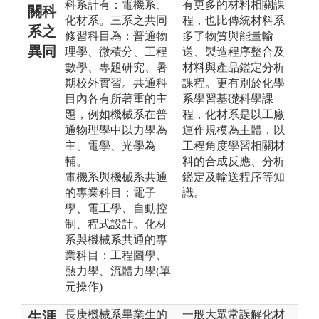
科系計有：電機系、
有更多的材料相關課
關科
化材系。三系之共同
程，也比傳統材料系
系之
修習科目為：普通物
多了物質與能量輸
異同
理學、微積分、工程
送、製造程序整合及
數學、專題研究、暑
材料與產品鑑定分析
期校外實習。共通科
課程。更有別於化學
目內各有所著重的主
系學習基礎科學課
題，例如機械系在普
程，化材系是以工廠
通物理學中以力學為
運作規模為主體，以
主、電學、光學為
工程角度學習相關材
輔。
料的合成反應、分析
電機系與機械系共通
鑑定及輸送程序等知
的專業科目：電子
識。
學、電工學、自動控
制、程式設計。化材
系與機械系共通的專
業科目：工程圖學、
熱力學、流體力學(單
元操作)
長庚機械系畢業生的
一般大眾常誤解化材
生涯