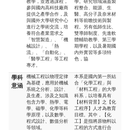
教學，並透過課程，
學。研究領域涵蓋製
參與國內高科技廠商
程整合、能源、生
提供之產學合作，及
醫、高分子及奈米材
與國外大學研究中心
料等前瞻技術與製
進行之學術交流，培
程。另有低師生比、
養符合產業需求之
雙導師制度、先進軟
「智慧製造」、「機
體輔助教學、第三學
械設計」、「熱
期學程，以及暑期國
流」、「自動化」、
內外實習等多項特
「醫學工程」等工程
色，協
專才。
機械工程以物理定律
本系是國內第一所結
學科
為基礎，應用於機械
合「化學工程」與
意涵
系統之分析、設計、
「材料工程」的大學
及生產。涉及之知識
科系，以培養具有
包含力學、熱學、電
【材料背景】之【化
學、磁學、化學等科
工程序】人才為教育
學原理，以及數學、
目標。其中，【化
程式設計、數值分析
工】是指將原物料以
等領域。
工程的方式進行合