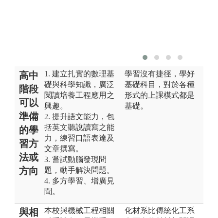
1. 建立扎實的數理基
學習沒有捷徑，學好
高中
礎與科學知識，廣泛
基礎科目，對於各種
階段
閱讀培養工程應用之
形式的上課模式都是
可以
興趣。
基礎。
準備
2. 提升語文能力，包
括英文聽說讀寫之能
的學
力，練習口語表達及
習方
文章撰寫。
法或
3. 嘗試動腦發現問
方向
題，動手解決問題。
4. 多方學習、增廣見
聞。
本校與機械工程相關
化材系比傳統化工系
與相