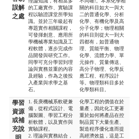
理論知識，有相當多
不同喔!。本系化學相
誤解
的工廠實作、實驗課
關的科目如大一與大
程以驗證課堂所學知
二的普通化學、分析
之處
識。並於三年級起有
化學、有機化學及高
專題實作相關課程，
分子化學；物理相關
可發揮創意、應用所
的科目則從大一到大
學機械專業知識及工
四都有，如普通物
程軟體，逐步完成作
理、質能平衡、物理
品開發與研究工作。
化學、流體力學、單
同學可充分學習到理
元操作、質量傳送、
論與實務並重的內容
高分子物理、化學反
及經驗，作為之後投
應工程、程序設計
入產業與求學之基
等。物理類科目多於
石。
化學類科目。
1. 長庚機械系軟硬兼
化學工程的價值在於
學習
備，從程式設計、電
量產，因此化工更著
資源
腦製圖、學習工程分
重於如何將產品在控
或補
析軟體，以及實作與
制品質下大量生產、
充說
實驗課程。
製造程序優化進而提
2. 理論與實務結合，
高經濟效益，這是工
明