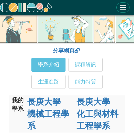
ColleGo! 大學選才與高中育才輔助系統
分享網頁
學系介紹
課程資訊
生涯進路
能力特質
我的
長庚大學
長庚大學
學系
機械工程學
化工與材料
系
工程學系