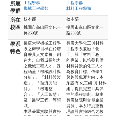
工程
學群
工程
學群
所屬
機械工程
學類
材料工程
學類
學群
校本部
校本部
所在
校區
桃園市龜山區文化一
桃園市龜山區文化一
路259號
路259號
長庚大學機械工程學
長庚大學化工與材料
學系
系之辦學目標在於培
工程學系兼顧「化
特色
育兼具人文素養、創
工」與「材料工程」
造力、自我成長能力
的專業，以培養具備
之機械工程人才。課
材料背景的化工人才
程涵蓋「機械設計與
為教育目標。依學生
分析」、「材料與製
興趣與職涯方向，本
造」、「熱流與能
系設有 化工組 與 材料
源」、「機電整
組，提供完整且具彈
合」、「人工智慧」
性的課程規劃。藉由
及「醫學工程」等領
長庚醫院與台塑企業
域。
資源，本系特別重視
本系著重實驗與實務
理論與實務結合之教