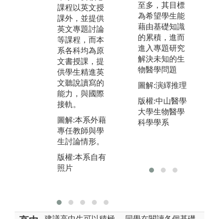
工
至多，其目標
課程以英文授
訓練學生基礎
與
為希望學生能
課外，並提供
原理理解及實
融
藉由基礎知識
英文專題討論
驗室基礎操作
務
的累積，進而
等課程，而本
能力、數據分
獨
進入專題研究
系各科均為原
析、小組合作
力
解決未知的生
文書授課，提
討論與實驗報
物醫學問題
版
供學生精進英
告撰寫之能
照
文聽說讀寫的
力。
圖解:演繹推理
能力，與國際
版權:本系自有
版權:中山醫學
接軌。
照片
大學生物醫學
圖解:本系外藉
科學學系
專任教師與學
生討論情形。
版權:本系自有
照片
建議高中生可以積極
同學在閱讀各個基礎