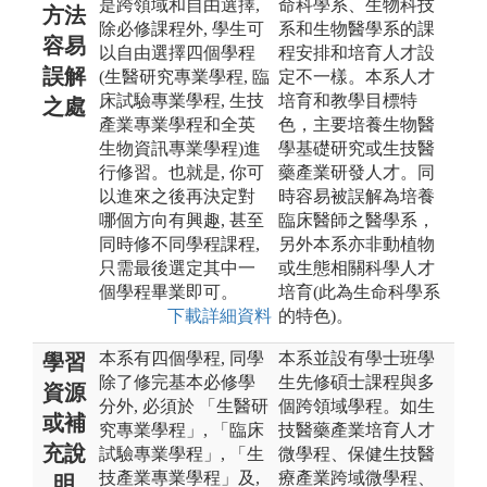
是跨領域和自由選擇,
命科學系、生物科技
方法
除必修課程外, 學生可
系和生物醫學系的課
容易
以自由選擇四個學程
程安排和培育人才設
誤解
(生醫研究專業學程, 臨
定不一樣。本系人才
床試驗專業學程, 生技
培育和教學目標特
之處
產業專業學程和全英
色，主要培養生物醫
生物資訊專業學程)進
學基礎研究或生技醫
行修習。也就是, 你可
藥產業研發人才。同
以進來之後再決定對
時容易被誤解為培養
哪個方向有興趣, 甚至
臨床醫師之醫學系，
同時修不同學程課程,
另外本系亦非動植物
只需最後選定其中一
或生態相關科學人才
個學程畢業即可。
培育(此為生命科學系
下載詳細資料
的特色)。
本系有四個學程, 同學
本系並設有學士班學
學習
除了修完基本必修學
生先修碩士課程與多
資源
分外, 必須於 「生醫研
個跨領域學程。如生
或補
究專業學程」, 「臨床
技醫藥產業培育人才
充說
試驗專業學程」, 「生
微學程、保健生技醫
技產業專業學程」及,
療產業跨域微學程、
明