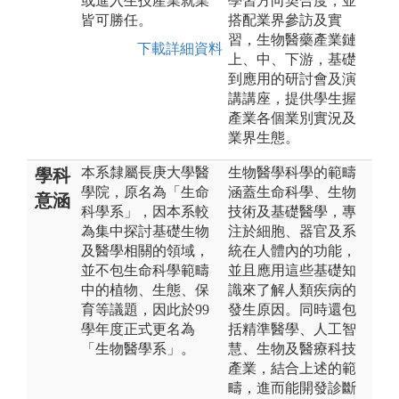
或進入生技產業就業
學習方向契合度，並
皆可勝任。
搭配業界參訪及實
習，生物醫藥產業鏈
下載詳細資料
上、中、下游，基礎
到應用的研討會及演
講講座，提供學生握
產業各個業別實況及
業界生態。
本系隸屬長庚大學醫
生物醫學科學的範疇
學科
學院，原名為「生命
涵蓋生命科學、生物
意涵
科學系」，因本系較
技術及基礎醫學，專
為集中探討基礎生物
注於細胞、器官及系
及醫學相關的領域，
統在人體內的功能，
並不包生命科學範疇
並且應用這些基礎知
中的植物、生態、保
識來了解人類疾病的
育等議題，因此於99
發生原因。同時還包
學年度正式更名為
括精準醫學、人工智
「生物醫學系」。
慧、生物及醫療科技
產業，結合上述的範
疇，進而能開發診斷