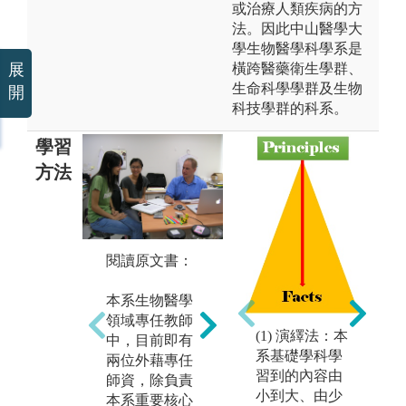
或治療人類疾病的方
法。因此中山醫學大
學生物醫學科學系是
橫跨醫藥衛生學群、
展
生命科學學群及生物
開
科技學群的科系。
學習
方法
專
閱讀原文書：
基礎實驗訓
練：
本
本系生物醫學
依
領域專任教師
本系有豐富的
內
(1) 演繹法：本
(
中，目前即有
一人一套注重
室
系基礎學科學
兩位外藉專任
實作的實驗課
課
習到的內容由
師資，除負責
程，藉由各項
至
小到大、由少
本系重要核心
實驗操作課程