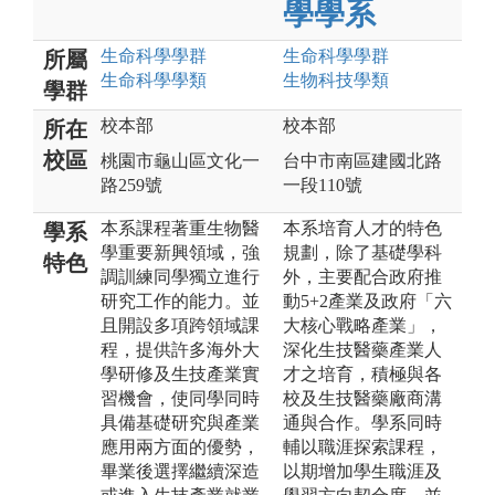
學學系
生命科學
學群
生命科學
學群
所屬
生命科學
學類
生物科技
學類
學群
校本部
校本部
所在
校區
桃園市龜山區文化一
台中市南區建國北路
路259號
一段110號
本系課程著重生物醫
本系培育人才的特色
學系
學重要新興領域，強
規劃，除了基礎學科
特色
調訓練同學獨立進行
外，主要配合政府推
研究工作的能力。並
動5+2產業及政府「六
且開設多項跨領域課
大核心戰略產業」，
程，提供許多海外大
深化生技醫藥產業人
學研修及生技產業實
才之培育，積極與各
習機會，使同學同時
校及生技醫藥廠商溝
具備基礎研究與產業
通與合作。學系同時
應用兩方面的優勢，
輔以職涯探索課程，
畢業後選擇繼續深造
以期增加學生職涯及