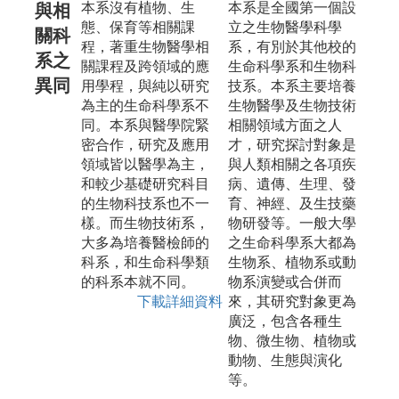
本系沒有植物、生
本系是全國第一個設
與相
態、保育等相關課
立之生物醫學科學
關科
程，著重生物醫學相
系，有別於其他校的
系之
關課程及跨領域的應
生命科學系和生物科
異同
用學程，與純以研究
技系。本系主要培養
為主的生命科學系不
生物醫學及生物技術
同。本系與醫學院緊
相關領域方面之人
密合作，研究及應用
才，研究探討對象是
領域皆以醫學為主，
與人類相關之各項疾
和較少基礎研究科目
病、遺傳、生理、發
的生物科技系也不一
育、神經、及生技藥
樣。而生物技術系，
物研發等。一般大學
大多為培養醫檢師的
之生命科學系大都為
科系，和生命科學類
生物系、植物系或動
的科系本就不同。
物系演變或合併而
下載詳細資料
來，其研究對象更為
廣泛，包含各種生
物、微生物、植物或
動物、生態與演化
等。