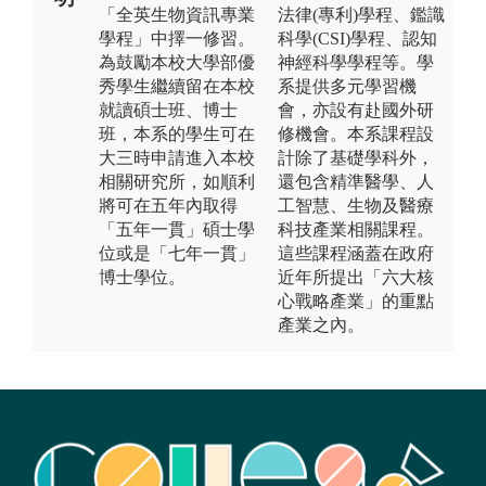
「全英生物資訊專業
法律(專利)學程、鑑識
學程」中擇一修習。
科學(CSI)學程、認知
為鼓勵本校大學部優
神經科學學程等。學
秀學生繼續留在本校
系提供多元學習機
就讀碩士班、博士
會，亦設有赴國外研
班，本系的學生可在
修機會。本系課程設
大三時申請進入本校
計除了基礎學科外，
相關研究所，如順利
還包含精準醫學、人
將可在五年內取得
工智慧、生物及醫療
「五年一貫」碩士學
科技產業相關課程。
位或是「七年一貫」
這些課程涵蓋在政府
博士學位。
近年所提出「六大核
心戰略產業」的重點
產業之內。