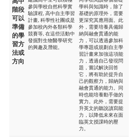
高中
參與學校自然科學實
學科與知識時，除了
階段
驗課程, 高中自主學習
基礎的原理外，需要
可以
計畫, 科學性社團或是
更深究其應用面。此
準備
參加校內外各類科學
外，需要培養具備歸
競賽等, 在這些活動中
納與融會貫通的能
的學
發掘對生物醫學研究
力，可以透過參加科
習方
的興趣及潛能。
學專題或規劃自主學
法或
習計畫來加強這項能
方向
力，透過自己發現問
題，嘗試解決回答
它，將有助於提升自
己的觀察力，歸納與
融會貫通的能力。同
時也能培養動手做的
實力。此外，需要提
升英文的聽說讀寫能
力，以降低未來在面
臨英文授課時的壓
力。