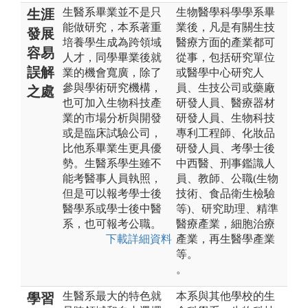
生醫系畢業並不是只
生物醫學科學學系畢
生涯
能做研究，本系著重
業後，凡是有關生技
發展
培養學生成為跨領域
醫療方面的產業都可
容易
人才，同學畢業後就
從事，包括研究單位
誤解
業的機會寬廣，除了
或醫學中心研究人
參與學術研究機構，
員、生技公司或藥廠
之處
也可加入生物科技產
研發人員、醫療器材
業的市場分析與開發
研發人員、生物科技
或是臨床試驗公司，
專利工程師、化妝品
比他系畢業生更具優
研發人員、考學士後
勢。生醫系學生雖不
中西醫、刑事鑑識人
能考醫事人員執照，
員、教師、公職(生物
但是可以報考學士後
技術、食品衛生檢驗
醫學系或學士後中醫
等)、研究助理、精準
系，也可報考公職。
醫療產業，細胞治療
下載詳細資料
產業，再生醫學產業
等。
。
生醫系最大的特色就
本系與其他學校的生
學習