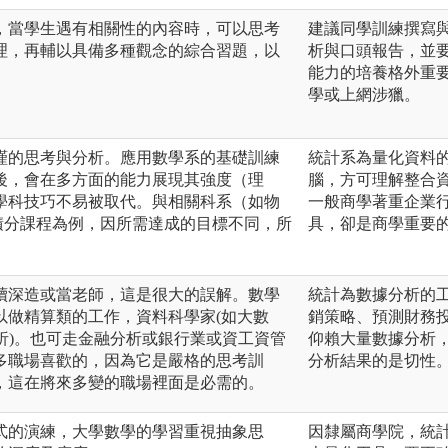
，當學生遇有相關性的內容時，可以思考
建議同學訓練撰寫
理，再輔以具備多種觀念的綜合習題，以
析與口頭報告，並
能力的培養格外重
學或上網涉獵。
謹的思考與分析。應用數學系的基礎訓練
統計系為量化資料
後，會在多方面的能力展現其強度（理
腦，方可理解整合
學科技巧不易被取代。與相關科系（如物
一般商學著重企業
微積分課程為例，因所需達成的目標不同，所
具，卻是商學重要
續深造或當老師，這是很大的誤解。數學
統計為數據分析的
以做精算類的工作，資料科學家(如大數
銷策略、預測財務投
析)。也可走金融分析或銀行業或資工資管
仰賴大量數據分析
多職場喜歡的，因為它是嚴格的思考訓
分析結果的是切性
，這在將來多變的職場裡面是必需的。
式的演練，大學數學的學習重視抽象思
因隸屬商學院，統