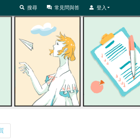
搜尋
常見問與答
登入
質