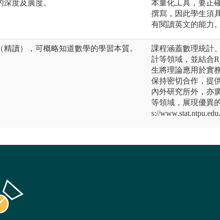
的深度及廣度。
本量化工具，要正
撰寫，因此學生須
有閱讀英文的能力
（精讀），可概略知道數學的學習本質。
課程涵蓋數理統計
計等領域，並結合R、
生將理論應用於實
保持密切合作，提
內外研究所外，亦
等領域，展現優異的
s://www.stat.ntpu.ed