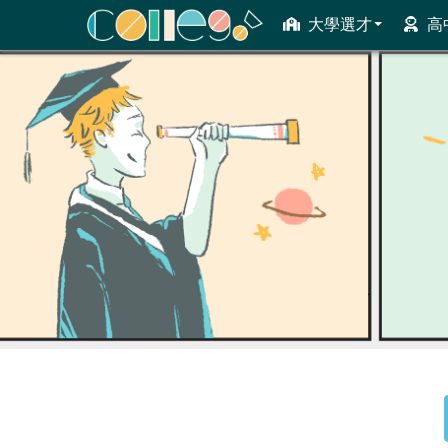
大學選才
高
ColleGo! 大學選才與高中育才輔助系統