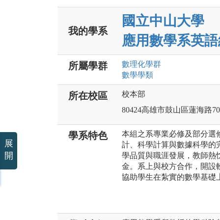
國立中山大學
我的學系
應用數學系英語
數理化
學群
所屬學群
數學
學類
校本部
所在校區
80424高雄市鼓山區蓮海路7
本組之系專業必修及部分選
學系特色
展
計、科學計算與數據科學的
開
學品質與職涯發展，教師熱
金。系上與校方合作，開設
協助學生在紮實的數學基礎