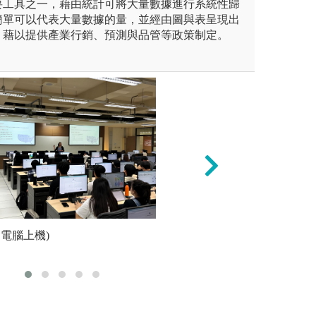
要工具之一，藉由統計可將大量數據進行系統性歸
簡單可以代表大量數據的量，並經由圖與表呈現出
，藉以提供產業行銷、預測與品管等政策制定。
即將學到的內容重新整理；之後
電腦上機)
3. 若遇到理解
安排專題
考解答習題）。
步驟：
系友）
定義=>理論=>
得仔細比學得快重