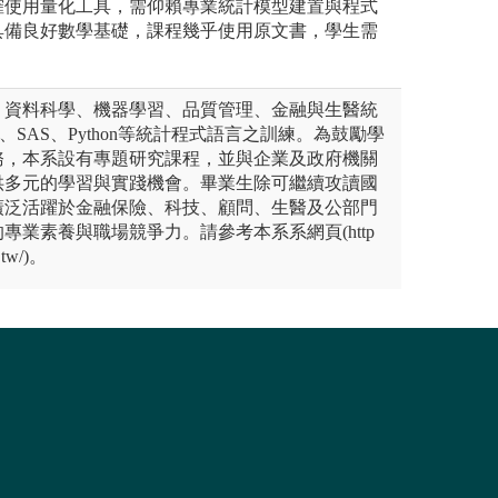
確使用量化工具，需仰賴專業統計模型建置與程式
具備良好數學基礎，課程幾乎使用原文書，學生需
。
、資料科學、機器學習、品質管理、金融與生醫統
SAS、Python等統計程式語言之訓練。為鼓勵學
務，本系設有專題研究課程，並與企業及政府機關
供多元的學習與實踐機會。畢業生除可繼續攻讀國
廣泛活躍於金融保險、科技、顧問、生醫及公部門
專業素養與職場競爭力。請參考本系系網頁(http
u.tw/)。