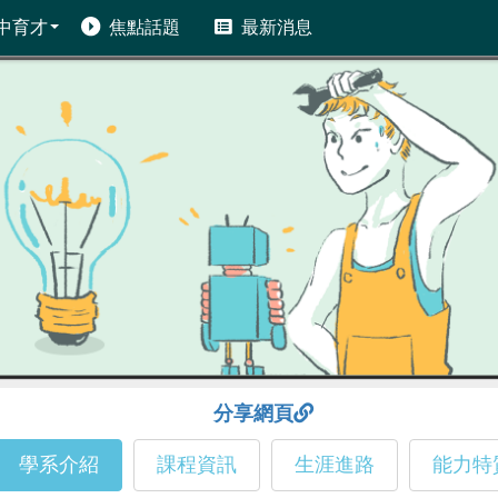
中育才
焦點話題
最新消息
分享網頁
學系介紹
課程資訊
生涯進路
能力特