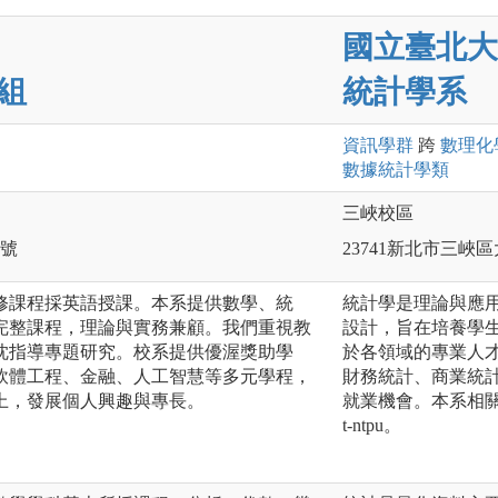
國立臺北大
組
統計學系
資訊
學群
跨
數理化
數據統計
學類
三峽校區
0號
23741新北市三峽區
修課程採英語授課。本系提供數學、統
統計學是理論與應
完整課程，理論與實務兼顧。我們重視教
設計，旨在培養學
忱指導專題研究。校系提供優渥獎助學
於各領域的專業人
軟體工程、金融、人工智慧等多元學程，
財務統計、商業統
上，發展個人興趣與專長。
就業機會。本系相關影片，請
t-ntpu。