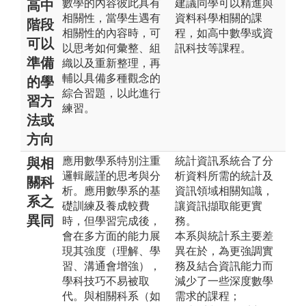
數學的內容彼此具有
建議同學可以精進與
高中
相關性，當學生遇有
資料科學相關的課
階段
相關性的內容時，可
程，如高中數學或資
可以
以思考如何彙整、組
訊科技等課程。
準備
織以及重新整理，再
輔以具備多種觀念的
的學
綜合習題，以此進行
習方
練習。
法或
方向
應用數學系特別注重
統計資訊系統合了分
與相
邏輯嚴謹的思考與分
析資料所需的統計及
關科
析。應用數學系的基
資訊領域相關知識，
系之
礎訓練及養成較費
讓資訊擷取能更實
異同
時，但學習完成後，
務。
會在多方面的能力展
本系與統計系主要差
現其強度（理解、學
異在於，為更強調實
習、溝通會增強），
務及結合資訊能力而
學科技巧不易被取
減少了一些深度數學
代。與相關科系（如
需求的課程；