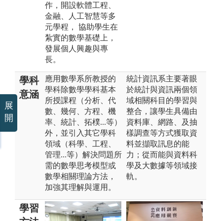
作，開設軟體工程、
金融、人工智慧等多
元學程， 協助學生在
紮實的數學基礎上，
發展個人興趣與專
長。
應用數學系所教授的
統計資訊系主要著眼
學科
學科除數學學科基本
於統計與資訊兩個領
意涵
所授課程（分析、代
域相關科目的學習與
展
數、幾何、方程、機
整合，讓學生具備由
開
率、統計、拓樸...等）
資料庫、網路、及抽
外，並引入其它學科
樣調查等方式獲取資
領域（科學、工程、
料並擷取訊息的能
管理...等）解決問題所
力；從而能與資料科
需的數學思考模型或
學及大數據等領域接
數學相關理論方法，
軌。
加強其理解與運用。
學習