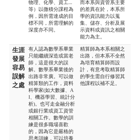
物理、化學、資工...
而本系與資管系主要
等）以微積分課程為
的差異在於，本系所
例，因所需達成的目
學的資訊能力以蒐
標不同，所需理解的
集、儲存、分析及展
深度亦不同。
示資料或資訊之相關
能力為主。
有人認為數學系畢業
精算師為本系相關之
生涯
只能繼續深造或當老
出路，但本系不全然
發展
師，這是很大的誤
為培育精算師而設
容易
解。數學系畢業後的
計，有意考取精算師
誤解
出路非常廣。可以做
的學生需自行修習其
精算類的工作，資料
他課程以補不足。
之處
科學家(如大數據、A
I、機器學習、統計分
析)。也可走金融分析
或銀行業或資工資管
相關工作。數學的訓
練是很多職場喜歡
的，因為它是嚴格的
思考訓練，可以培養