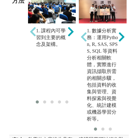
方法
2. 課程後，需
1. 數據分析實
1. 課程內可學
3
立即將學到的
務：運用Pytho
習到主要的概
有
內容重新整
n, R, SAS, SPS
念及架構。
楚
理；之後做大
S, SQL 等資料
復
量的練習（思
分析相關軟
定
考解答習
體，實際進行
解
題）。
資訊擷取所需
應
的相關步驟，
意
包括資料的收
比
集與管理、資
要
料探索與視覺
化、統計建模
或機器學習分
析等。