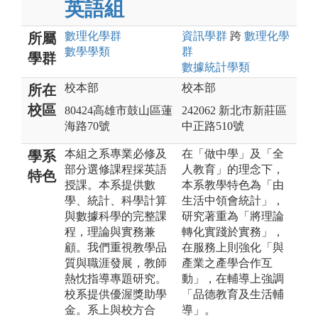
英語組
數理化
學群
資訊
學群
跨
數理化
學
所屬
數學
學類
群
學群
數據統計
學類
校本部
校本部
所在
校區
80424高雄市鼓山區蓮
242062 新北市新莊區
海路70號
中正路510號
本組之系專業必修及
在「做中學」及「全
學系
部分選修課程採英語
人教育」的理念下，
特色
授課。本系提供數
本系教學特色為「由
學、統計、科學計算
生活中領會統計」，
與數據科學的完整課
研究著重為「將理論
程，理論與實務兼
轉化實踐於實務」，
顧。我們重視教學品
在服務上則強化「與
質與職涯發展，教師
產業之產學合作互
熱忱指導專題研究。
動」，在輔導上強調
校系提供優渥獎助學
「品德教育及生活輔
金。系上與校方合
導」。