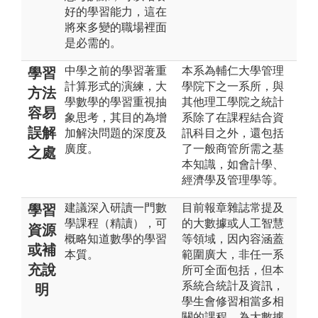
好的學習能力，這在
將來多變的職場裡面
是必需的。
中學之前的學習著重
本系為輔仁大學管理
學習
計算形式的演練，大
學院下之一系所，與
方法
學數學的學習重視抽
其他理工學院之統計
容易
象思考，其目的為增
系除了在課程結合資
誤解
加解決問題的深度及
訊科目之外，還包括
廣度。
了一般商管所需之基
之處
本知識，如會計學、
經濟學及管理學等。
建議深入研讀一門數
目前報章雜誌常提及
學習
學課程（精讀），可
的大數據或人工智慧
資源
概略知道數學的學習
等領域，因內容涵蓋
或補
本質。
範圍廣大，非任一系
充說
所可全面包括，但本
系統合統計及資訊，
明
學生會修習相當多相
關的課程，為大數據