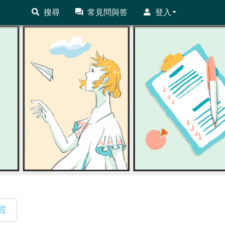
搜尋
常見問與答
登入
質