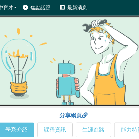
中育才
焦點話題
最新消息
分享網頁
學系介紹
課程資訊
生涯進路
能力特