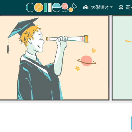
大學選才
高
ColleGo! 大學選才與高中育才輔助系統