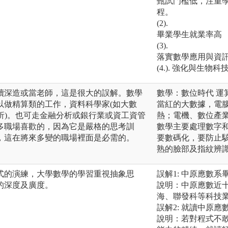
甄試門檻低，注重
程。
(2).
畢業學生就業率高
(3).
落實數學應用與資
(4.). 強化與生
續深造或當老師，這是很大的誤解。數學
數學：數位時代 運
以做精算類的工作，資料科學家(如大數
當紅的大數據，電
析)。也可走金融分析或銀行業或資工資管
熱；電機、數位產
多職場喜歡的，因為它是嚴格的思考訓
數學主要處理數字
，這在將來多變的職場裡面是必需的。
要數碼化，要防止
熟的臉部及指紋辨
式的演練，大學數學的學習重視抽象思
誤解1: 中原應數
的深度及廣度。
說明：中原應數近
海、聯發科等科技
誤解2: 就讀中原
說明：若對程式不敢