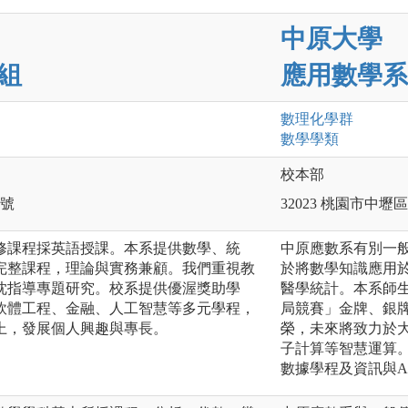
中原大學
組
應用數學系
數理化
學群
數學
學類
校本部
0號
32023 桃園市中
修課程採英語授課。本系提供數學、統
中原應數系有別一
完整課程，理論與實務兼顧。我們重視教
於將數學知識應用於
忱指導專題研究。校系提供優渥獎助學
醫學統計。本系師生
軟體工程、金融、人工智慧等多元學程，
局競賽」金牌、銀
上，發展個人興趣與專長。
榮，未來將致力於大
子計算等智慧運算
數據學程及資訊與A