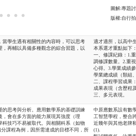
圖解:專題
版權:自行
，當學生遇有相關性的內容時，可以思考
適才適所，以高中
理，再輔以具備多種觀念的綜合習題，以
本系選才重點如下
一、修課紀錄： 1
調修課數量。 2.
心得。 3.學業成
學業總成績（類組
二、課程學習成果：
成果表現（含歷程及
三、多元表現。
謹的思考與分析。應用數學系的基礎訓練
中原應數系設有數
後，會在多方面的能力展現其強度（理
工智慧學程，整合
學科技巧不易被取代。與相關科系（如物
近幾年與其他老牌私
微積分課程為例，因所需達成的目標不同，所
(1).