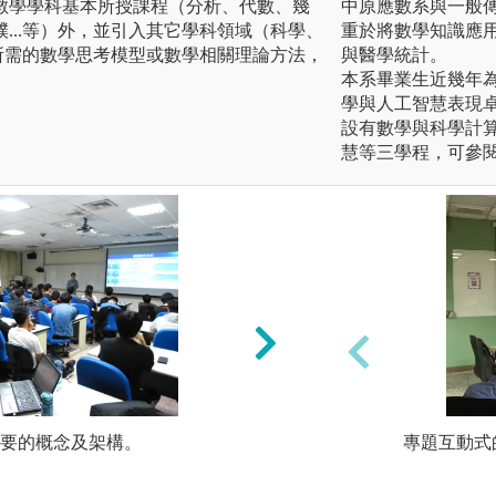
數學學科基本所授課程（分析、代數、幾
中原應數系與一般
...等）外，並引入其它學科領域（科學、
重於將數學知識應用
題所需的數學思考模型或數學相關理論方法，
與醫學統計。
本系畢業生近幾年
學與人工智慧表現
設有數學與科學計
慧等三學程，可參
主要的概念及架構。
2. 課程後，需立
專題互動式
做大量的練習（思