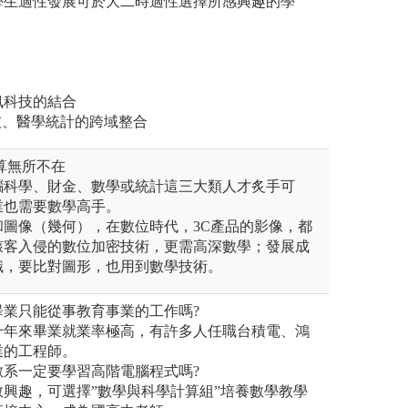
學生適性發展可於大二時適性選擇所感興趣的學
訊科技的結合
物科技、醫學統計的跨域整合
算無所不在
腦科學、財金、數學或統計這三大類人才炙手可
業也需要數學高手。
和圖像（幾何），在數位時代，3C產品的影像，都
駭客入侵的數位加密技術，更需高深數學；發展成
識，要比對圖形，也用到數學技術。
系畢業只能從事教育事業的工作嗎?
十年來畢業就業率極高，有許多人任職台積電、鴻
業的工程師。
應數系一定要學習高階電腦程式嗎?
興趣，可選擇”數學與科學計算組”培養數學教學