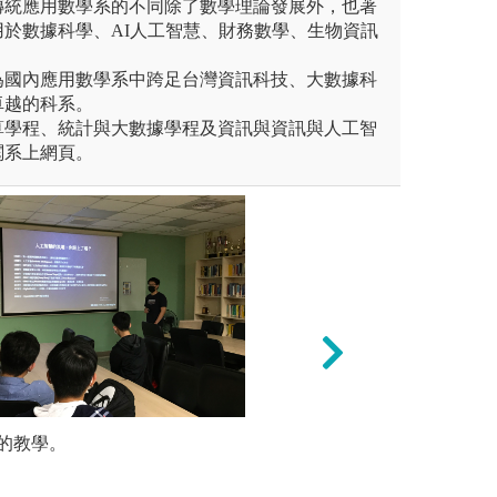
傳統應用數學系的不同除了數學理論發展外，也著
於數據科學、AI人工智慧、財務數學、生物資訊
為國內應用數學系中跨足台灣資訊科技、大數據科
卓越的科系。
算學程、統計與大數據學程及資訊與資訊與人工智
閱系上網頁。
即將學到的內容重新整理；之後
的教學。
3. 若遇到理解
問題導向 
考解答習題）。
步驟：
計解決方
定義=>理論=>
內容