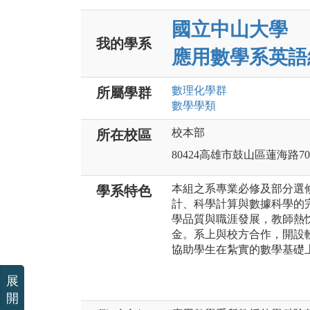
國立中山大學
我的學系
應用數學系英語
數理化
學群
所屬學群
數學
學類
校本部
所在校區
80424高雄市鼓山區蓮海路7
本組之系專業必修及部分選
學系特色
計、科學計算與數據科學的
學品質與職涯發展，教師熱
金。系上與校方合作，開設
協助學生在紮實的數學基礎
展
開