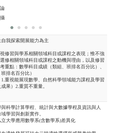
得仔細比學得快重
討論
圖解:翻轉
拍攝
版權:自行
生自我探索開展能力為主
：
.重視修習與學系相關領域科目或課程之表現；惟不強
重視選修相關領域科目或課程之動機與理由，以及修習
績參考重點：數學科目成績（類組、班排名百分比）、
、班排名百分比）
 1.重視能展現數學、自然科學領域能力課程及學習
成果） 2.重質不重量。
學與科學計算學程、統計與大數據學程及資訊與人
跨域學習與創新實作。
立大學應用數學系(含數學系)差異化