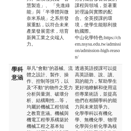
慧製造」、 「先進綠
課程與領域，並著重
能」與「半導體與微
於理論與實際的配
奈米系統」之系所發
合。全英授課的環
展重點，以符合未來
境，使學生能順利接
產業發展需求，培育
軌國際。
新興工業之尖端人
中山化學特色:https://ch
力。
em.nsysu.edu.tw/admissi
on/admission-high-reaso
n/
舉凡”會動”的器械、流
透過英語授課可以提
學科
體之設計、製作、操
高英語聽、說、讀、
意涵
作、控制等技巧，以
寫的能力，幫助學生
及”不動”的物件之受力
更好地瞭解和使用這
分析與量測、破壞分
些專業術語，並提高
析、結構剛性…等，
他們在相關學科的能
均屬於機械工程領域
力與未來競爭力。
之教育意涵。機械與
化學學科以有機化
機電工程學系構築於
學、無機化學、物理
機械工程之基本知
化學與分析化學為核