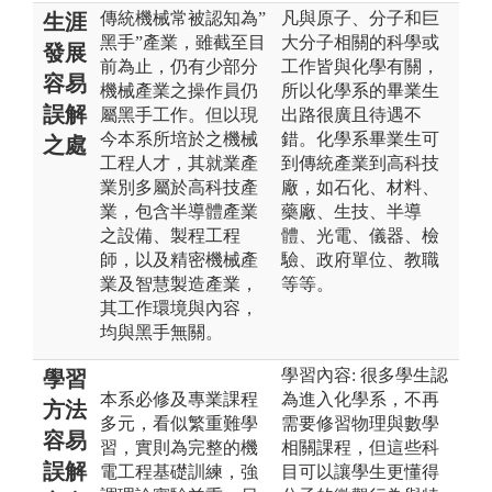
傳統機械常被認知為”
凡與原子、分子和巨
生涯
黑手”產業，雖截至目
大分子相關的科學或
發展
前為止，仍有少部分
工作皆與化學有關，
容易
機械產業之操作員仍
所以化學系的畢業生
誤解
屬黑手工作。但以現
出路很廣且待遇不
今本系所培於之機械
錯。化學系畢業生可
之處
工程人才，其就業產
到傳統產業到高科技
業別多屬於高科技產
廠，如石化、材料、
業，包含半導體產業
藥廠、生技、半導
之設備、製程工程
體、光電、儀器、檢
師，以及精密機械產
驗、政府單位、教職
業及智慧製造產業，
等等。
其工作環境與內容，
均與黑手無關。
學習內容: 很多學生認
學習
本系必修及專業課程
為進入化學系，不再
方法
多元，看似繁重難學
需要修習物理與數學
容易
習，實則為完整的機
相關課程，但這些科
誤解
電工程基礎訓練，強
目可以讓學生更懂得