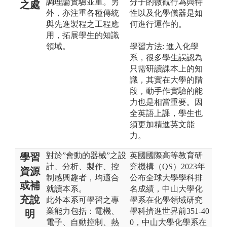
調理論實驗並重。另
分子的微觀行為與特
之處
外，亦注重各種傳統
性以及化學儀器是如
與先進製程之工程應
何進行運作的。
用，拓展學生的知識
領域。
學習方法: 進入化學
系，很多學生誤認為
只需研讀課本上的知
識，其實在大學的階
段，動手作實驗的能
力也是相當重要。因
全英語上課，學生也
須更加精進英文能
力。
對於”會動的器械”之設
英國國際高等教育研
學習
計、分析、製作、控
究機構（QS）2023年
資源
制感興趣者，均適合
公布全球大學學科排
或補
就讀本系。
名成績，中山大學化
充說
此外本系可學習之專
學系在化學領域研究
業能力包括：電機、
學科擠進世界前351-40
明
電子、自動控制、熱
0，中山大學化學系在