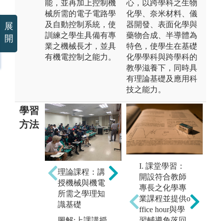
能，並再加上控制機
心，以跨學科之生物
械所需的電子電路學
化學、奈米材料、儀
及自動控制系統，使
器開發、表面化學與
展
訓練之學生具備有專
藥物合成、半導體為
開
業之機械長才，並具
特色，使學生在基礎
有機電控制之能力。
化學學科與跨學科的
教學滋養下，同時具
有理論基礎及應用科
技之能力。
學習
方法
專
實驗操作：透
I. 課堂學習：
團
理論課程：講
過六大實驗的
開設符合教師
式
授機械與機電
操作與討論，
專長之化學專
並
所需之學理知
驗證課堂所教
業課程並提供o
學
識基礎
授的理論。
ffice hour與學
源
I
習輔導角落回
圖解:上課講授