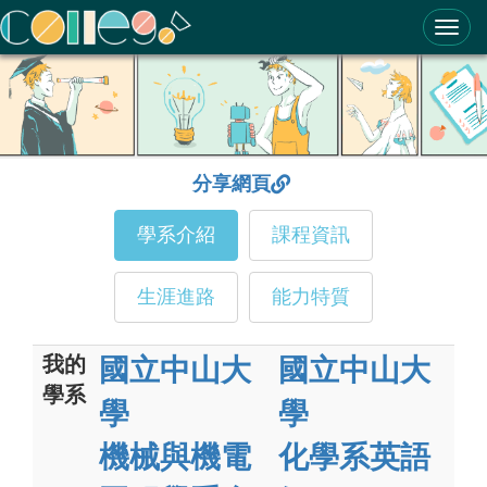
ColleGo! 大學選才與高中育才輔助系統
分享網頁
學系介紹
課程資訊
生涯進路
能力特質
我的
國立中山大
國立中山大
學系
學
學
機械與機電
化學系英語