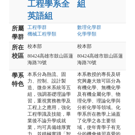
工程學系全
組
英語組
工程
學群
數理化
學群
所屬
機械工程
學類
化學
學類
學群
校本部
校本部
所在
校區
80424高雄市鼓山區蓮
80424高雄市鼓山區蓮
海路70號
海路70號
本系分為熱流、固
本系教授的專長及研
學系
力、控制、設計製
究興趣大致可區分為
特色
造、微奈米系統等五
有機化學、無機化學
組，強調基礎理論學
及有機金屬化學、物
習，重視實務教學及
理化學、理論化學與
工程上之應用，強化
分析化學等領域。化
工程學識及技能，畢
學系所在教學上涵蓋
業後不論升學或就
了化學之各主要領
業，均可具備雄厚實
域，使年青學子有充
力。並積極實踐「智
分的機會修習喜愛的