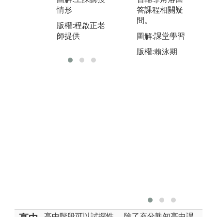
作
圖解:實驗操作
答課程相關疑
情形
情形
圖
問。
版權:程啟正老
展
版權:機電系系
圖解:課堂學習
師提供
辦拍攝
版
版權:賴泳期
高中階段可以試探性
除了充分熟知高中課