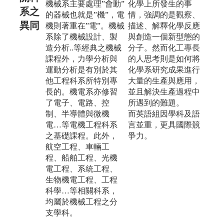
機械系主要處理”會動”
化學上所發生的事
系之
的器械也就是”機”，電
情，強調的是觀察、
異同
機則著重在”電”。機械
描述、解釋化學反應
系除了機械設計、製
與創造一個新型態的
造分析..等經典之機械
分子。然而化工專長
課程外，力學分析與
的人思考則是如何將
運動分析是有別於其
化學系研究成果進行
他工程科系所特別專
大量的生產與應用，
長的。機電系亦修習
並且解決生產過程中
了電子、電路、控
所遇到的難題。
制、半導體與微機
而英語組因學科及語
電…等電機工程科系
言並重，更具國際競
之基礎課程。此外，
爭力。
航空工程、車輛工
程、船舶工程、光機
電工程、系統工程、
生物機電工程、工程
科學…等相關科系，
均屬於機械工程之分
支學科。