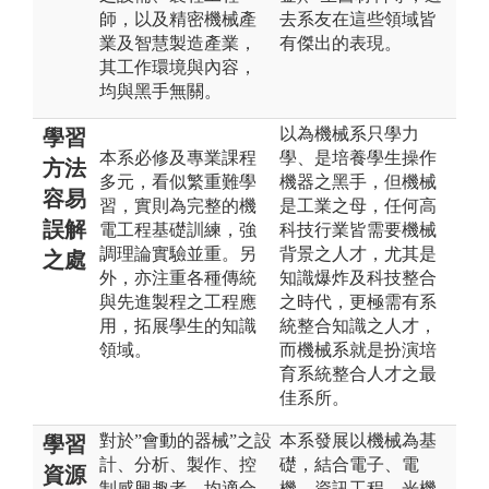
師，以及精密機械產
去系友在這些領域皆
業及智慧製造產業，
有傑出的表現。
其工作環境與內容，
均與黑手無關。
以為機械系只學力
學習
本系必修及專業課程
學、是培養學生操作
方法
多元，看似繁重難學
機器之黑手，但機械
容易
習，實則為完整的機
是工業之母，任何高
誤解
電工程基礎訓練，強
科技行業皆需要機械
調理論實驗並重。另
背景之人才，尤其是
之處
外，亦注重各種傳統
知識爆炸及科技整合
與先進製程之工程應
之時代，更極需有系
用，拓展學生的知識
統整合知識之人才，
領域。
而機械系就是扮演培
育系統整合人才之最
佳系所。
對於”會動的器械”之設
本系發展以機械為基
學習
計、分析、製作、控
礎，結合電子、電
資源
制感興趣者，均適合
機、資訊工程、光機