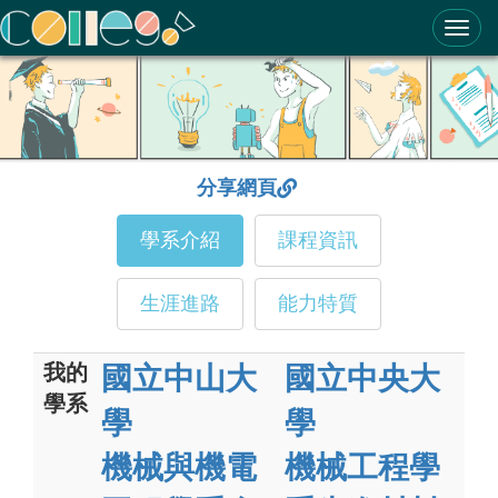
ColleGo! 大學選才與高中育才輔助系統
分享網頁
學系介紹
課程資訊
生涯進路
能力特質
我的
國立中山大
國立中央大
學系
學
學
機械與機電
機械工程學