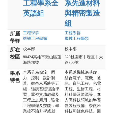
工程學系全
系先進材料
英語組
與精密製造
組
工程
學群
工程
學群
所屬
機械工程
學類
機械工程
學類
學群
校本部
校本部
所在
校區
80424高雄市鼓山區蓮
320桃園市中壢區中大
海路70號
路300號
本系分為熱流、固
本系以機械為基礎，
學系
力、控制、設計製
結合電子、電機、通
特色
造、微奈米系統等五
訊、資訊工程、光電
組，強調基礎理論學
工程、生醫工程、材
習，重視實務教學及
料科學及能源等，進
工程上之應用，強化
入高科技領域如半導
工程學識及技能，畢
體製程設備、奈微米
業後不論升學或就
科技和綠色科技。因