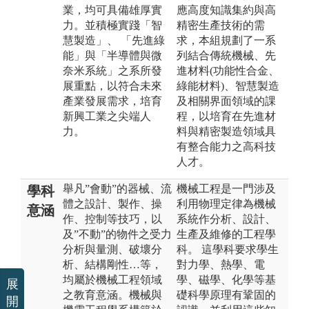
業，均可具備雄厚實
應高度知識集約與高
力。並積極實踐「智
精密生產技術的需
慧製造」、 「先進綠
求，本組規劃了一系
能」與「半導體與微
列結合傳統機械、先
奈米系統」之系所發
進材料(功能性合金、
展重點，以符合未來
綠能材料)、智慧製造
產業發展需求，培育
及相關界面領域的課
新興工業之尖端人
程，以培育在先進材
力。
料與精密製造領域具
有整合能力之高科技
人才。
舉凡”會動”的器械、流
機械工程是一門涉及
學科
體之設計、製作、操
利用物理定律為機械
意涵
作、控制等技巧，以
系統作分析、設計、
及”不動”的物件之受力
生產及維修的工程學
分析與量測、破壞分
科。 這學科要求學生
析、結構剛性…等，
對力學、熱學、電
均屬於機械工程領域
學、磁學、化學等基
展
之教育意涵。機械與
礎科學原理有鞏固的
開