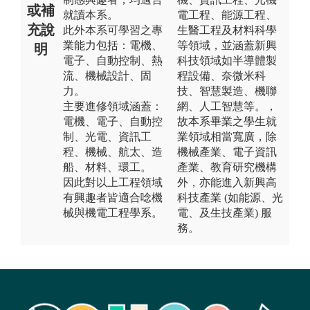
或補
就讀本系。
電工程、能源工程、
充說
此外本系可學習之專
生醫工程及材料科學
業能力包括：電機、
等領域，並涵蓋新興
明
電子、自動控制、熱
科技領域如半導體製
流、機械設計、固
程設備、奈微米科
力。
技、智慧製造、機聯
主要進修領域涵蓋：
網、人工智慧等。，
電機、電子、自動控
故本系畢業之學生就
制、光電、資訊工
業領域相當寬廣，除
程、機械、航太、造
機械產業、電子資訊
船、材料、環工。
產業、教育研究機構
因此對以上工程領域
外，亦能進入新興高
有興趣者皆適合唸機
科技產業 (如能源、光
械與機電工程學系。
電、及生技產業) 服
務。