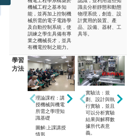
機電工程學系構築於
認識，並利用這些知
機械工程之基本知
識去分析靜態和動態
能，並再加上控制機
物理系统，創造、設
械所需的電子電路學
計實用的裝置、產
及自動控制系統，使
品、設備、器材、工
訓練之學生具備有專
具等。
業之機械長才，並具
有機電控制之能力。
學習
方法
專
實驗法：規
實驗操作：透
團
理論課程：講
劃、設計與執
過六大實驗的
式
授機械與機電
行實驗，並且
操作與討論，
並
所需之學理知
可以分析實驗
驗證課堂所教
學
識基礎
結果與解釋數
授的理論。
源
據所代表意
圖解:上課講授
作
圖解:實驗操作
義。
情形