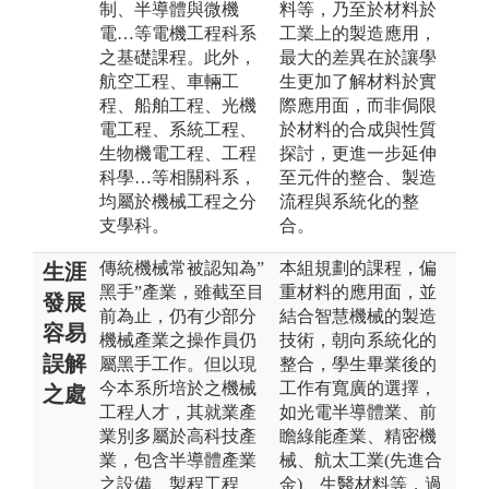
制、半導體與微機
料等，乃至於材料於
電…等電機工程科系
工業上的製造應用，
之基礎課程。此外，
最大的差異在於讓學
航空工程、車輛工
生更加了解材料於實
程、船舶工程、光機
際應用面，而非侷限
電工程、系統工程、
於材料的合成與性質
生物機電工程、工程
探討，更進一步延伸
科學…等相關科系，
至元件的整合、製造
均屬於機械工程之分
流程與系統化的整
支學科。
合。
傳統機械常被認知為”
本組規劃的課程，偏
生涯
黑手”產業，雖截至目
重材料的應用面，並
發展
前為止，仍有少部分
結合智慧機械的製造
容易
機械產業之操作員仍
技術，朝向系統化的
誤解
屬黑手工作。但以現
整合，學生畢業後的
今本系所培於之機械
工作有寬廣的選擇，
之處
工程人才，其就業產
如光電半導體業、前
業別多屬於高科技產
瞻綠能產業、精密機
業，包含半導體產業
械、航太工業(先進合
之設備、製程工程
金)、生醫材料等，過