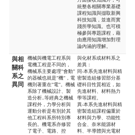
統整各相關專業基礎
課程知識與擷取新興
科技知識，並進而實
踐所學知識。也可積
極參與專題課程，藉
由應用知識增加對理
論內涵的理解。
機械與機電工程系與
與化材系或材料系之
與相
電機工程是不同的，
差異：
關科
機械系主要處理”會動”
同-本系先進材料與精
系之
的器械也就是”機”，電
密製造組修習部分基
異同
機則著重在”電”。機械
礎科目性質相近，如
系除了機械設計、製
先進材料、材料熱力
造分析..等經典之機械
學等課程。
課程外，力學分析與
異-本系先進材料與精
運動分析是有別於其
密製造組課程偏重於
他工程科系所特別專
材料與力學、功能性
長的。機電系亦修習
合金、奈米能源材
了電子、電路、控
料、半導體與光電材