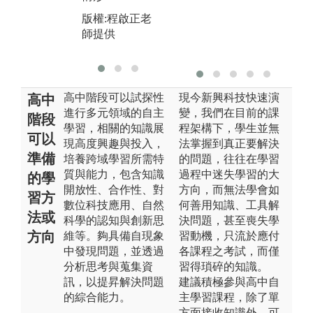
情形
圖
版權:程啟正老
展
版權:機電系系
師提供
辦拍攝
版
高中階段可以試探性
現今新興科技快速演
高中
進行多元領域的自主
變，我們在目前的課
階段
學習，相關的知識展
程架構下，學生並無
可以
現高度興趣與投入，
法掌握到真正要解決
準備
培養跨域學習所需特
的問題，往往在學習
質與能力，包含知識
過程中迷失學習的大
的學
開放性、合作性、對
方向，而無法學會如
習方
數位科技應用、自然
何善用知識、工具解
法或
科學的認知與創新思
決問題，甚至喪失學
方向
維等。夠具備自現象
習動機，只流於應付
中發現問題，並透過
各課程之考試，而僅
分析思考與蒐集資
習得瑣碎的知識。
訊，以提昇解決問題
建議積極參與高中自
的綜合能力。
主學習課程，除了單
方面接收知識外，可