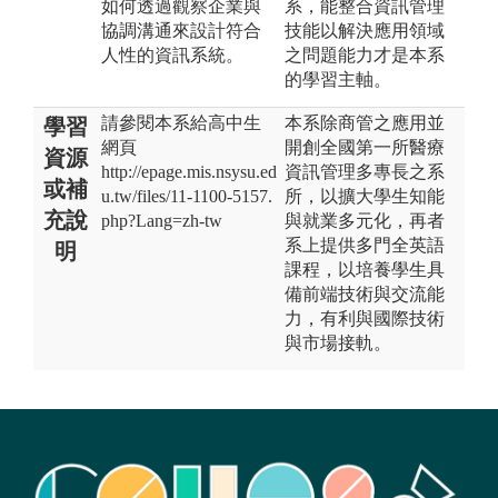
如何透過觀察企業與
系，能整合資訊管理
協調溝通來設計符合
技能以解決應用領域
人性的資訊系統。
之問題能力才是本系
的學習主軸。
請參閱本系給高中生
本系除商管之應用並
學習
網頁
開創全國第一所醫療
資源
http://epage.mis.nsysu.ed
資訊管理多專長之系
或補
u.tw/files/11-1100-5157.
所，以擴大學生知能
充說
php?Lang=zh-tw
與就業多元化，再者
系上提供多門全英語
明
課程，以培養學生具
備前端技術與交流能
力，有利與國際技術
與市場接軌。