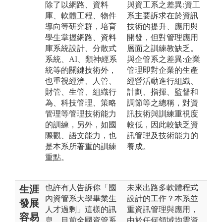
除了以網路、資料
與資工系之差異:資工
庫、軟體工程、物件
系主要訴求在於資訊
導向等研究群，培育
技術的提升、應用與
學生掌握網路、資料
開發，但對管理應用
庫系統設計、分散式
層面之訓練教缺乏。
系統、AI、類神經系
與企管系之差異:企業
統等的關鍵技術外，
管理即對企業的生產
也重視經濟、人管、
經營活動進行組織、
財管、生管、組織行
計劃、指揮、監督和
為、科技管理、策略
調節等之總稱，對資
管理等管理技術能力
訊技術與訓練重視度
的訓練，另外，如國
較低，因此較缺乏資
際觀、語文能力，也
訊管理及技術能力的
是本系所著重的訓練
養成。
重點。
也許有人告訴你「國
未來出路多軟體程式
生涯
內資管系大學畢業生
設計的工作？本系並
發展
人才過剩」這樣的訊
重資訊管理與應用，
容易
息，目前全國資管系
由於任何領域均需資