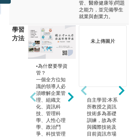
管、醫療健康等)問題
之能力，並完備學生
就業與創業力。
學習
方法
未上傳圖片
•
課
•為什麼要學資
•資管的優勢
培
管？
資工專注於程
及
一個全方位知
式與技術研
能
識的領導人必
發，而資管則
利
須瞭解企業管
著重於應用系
大
理、組織文
自主學習:本系
統的開發；資
課
化、資訊科
所教授之資訊
管相較於企
導
技、管理科
技術多為基礎
管，多修習了
與
學、人性心理
訓練，故為求
資訊技術與應
絡
學、政治鬥
與國際技術及
用課程。本系
到
爭、科技管理
目前資訊市場
培育學生掌握