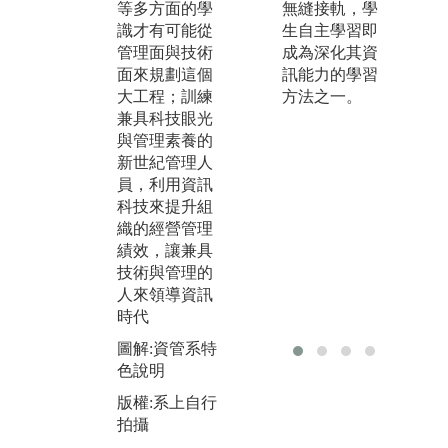
利
等多方面的學
無縫接軌，學
網路、資料庫
式
識才有可能從
生自主學習即
系統設計、分
程
管理面與技術
成為深化其資
散式系統、A
多
面來規劃這個
訊能力的學習
I、類神經系統
大工程；訓練
方法之一。
圖
等的關鍵技術
兼具科技眼光
展
外，也重視經
與管理素養的
濟、人管、財
版
新世紀管理人
管、生管、組
拍
員，利用資訊
織行為、科技
科技來提升組
管理、策略管
織的經營管理
理等管理技術
績效，讓兼具
能力的訓練
技術與管理的
圖解:智慧機器
人來領導資訊
人課程實作
時代
版權:系上自行
圖解:資管系特
拍攝
色說明
版權:系上自行
拍攝