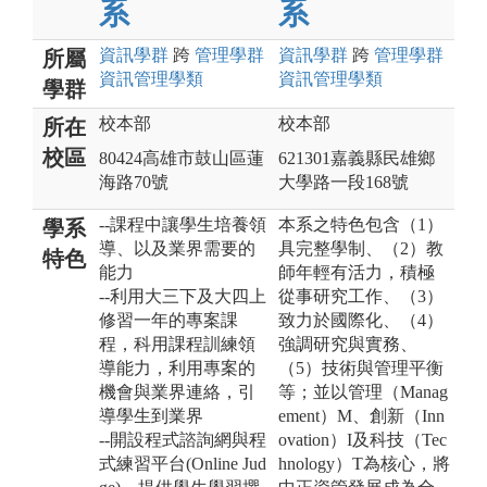
系
系
資訊
學群
跨
管理
學群
資訊
學群
跨
管理
學群
所屬
資訊管理
學類
資訊管理
學類
學群
校本部
校本部
所在
校區
80424高雄市鼓山區蓮
621301嘉義縣民雄鄉
海路70號
大學路一段168號
--課程中讓學生培養領
本系之特色包含（1）
學系
導、以及業界需要的
具完整學制、（2）教
特色
能力
師年輕有活力，積極
--利用大三下及大四上
從事研究工作、（3）
修習一年的專案課
致力於國際化、（4）
程，科用課程訓練領
強調研究與實務、
導能力，利用專案的
（5）技術與管理平衡
機會與業界連絡，引
等；並以管理（Manag
導學生到業界
ement）M、創新（Inn
--開設程式諮詢網與程
ovation）I及科技（Tec
式練習平台(Online Jud
hnology）T為核心，將