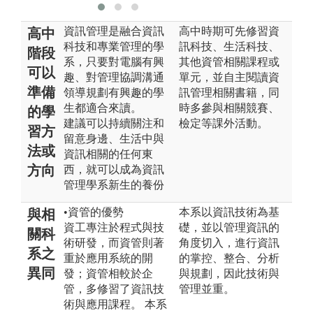
資訊管理是融合資訊
高中時期可先修習資
高中
科技和專業管理的學
訊科技、生活科技、
階段
系，只要對電腦有興
其他資管相關課程或
可以
趣、對管理協調溝通
單元，並自主閱讀資
準備
領導規劃有興趣的學
訊管理相關書籍，同
生都適合來讀。
時多參與相關競賽、
的學
建議可以持續關注和
檢定等課外活動。
習方
留意身邊、生活中與
法或
資訊相關的任何東
方向
西，就可以成為資訊
管理學系新生的養份
•資管的優勢
本系以資訊技術為基
與相
資工專注於程式與技
礎，並以管理資訊的
關科
術研發，而資管則著
角度切入，進行資訊
系之
重於應用系統的開
的掌控、整合、分析
異同
發；資管相較於企
與規劃，因此技術與
管，多修習了資訊技
管理並重。
術與應用課程。 本系