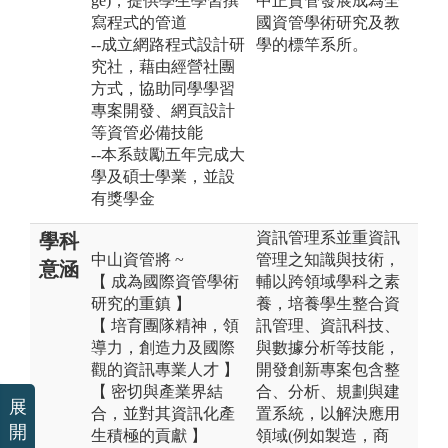
ge)，提供學生學習撰
中正資管發展成為全
寫程式的管道
國資管學術研究及教
--成立網路程式設計研
學的標竿系所。
究社，藉由經營社團
方式，協助同學學習
專案開發、網頁設計
等資管必備技能
--本系鼓勵五年完成大
學及碩士學業，並設
有獎學金
資訊管理系並重資訊
學科
中山資管將 ~
管理之知識與技術，
意涵
【 成為國際資管學術
輔以跨領域學科之素
研究的重鎮 】
養，培養學生整合資
【 培育團隊精神，領
訊管理、資訊科技、
導力，創造力及國際
與數據分析等技能，
觀的資訊專業人才 】
開發創新專案包含整
【 密切與產業界結
合、分析、規劃與建
展
合，並對其資訊化產
置系統，以解決應用
開
生積極的貢獻 】
領域(例如製造，商