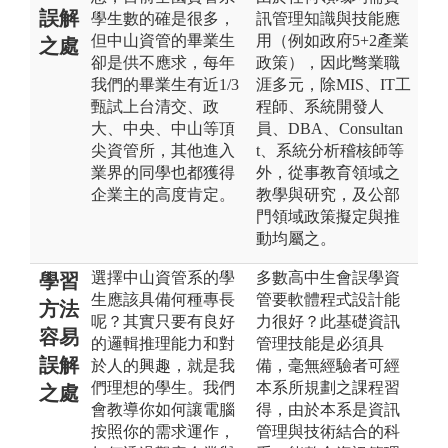
誤解
學生數的確是很多，
訊管理知識與技能應
但中山資管的畢業生
用（例如政府5+2產業
之處
卻是供不應求，每年
政策），因此彆業職
我們的畢業生有近1/3
涯多元，除MIS、IT工
甄試上台清交、政
程師、系統開發人
大、中央、中山等頂
員、DBA、Consultan
尖資管所，其他進入
t、系統分析稽核師等
業界的同學也都獲得
外，從事教育領域之
企業主的高度肯定。
教學與研究，及公部
門領域政策擬定與推
動均屬之。
選擇中山資管系的學
多數高中生會誤學資
學習
生應該具備何種專長
管要軟體程式設計能
方法
呢？其實只要有良好
力很好？此基礎資訊
容易
的邏輯推理能力和對
管理技能是必須具
誤解
於人的興趣，就是我
備，毫無經驗者可經
們理想的學生。我們
本系所規劃之課程習
之處
會教導你如何讓電腦
得，由於本系是資訊
按照你的需求運作，
管理與技術結合的科