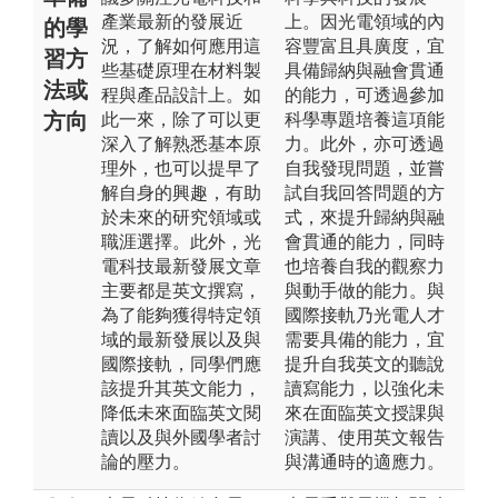
產業最新的發展近
上。因光電領域的內
的學
況，了解如何應用這
容豐富且具廣度，宜
習方
些基礎原理在材料製
具備歸納與融會貫通
法或
程與產品設計上。如
的能力，可透過參加
方向
此一來，除了可以更
科學專題培養這項能
深入了解熟悉基本原
力。此外，亦可透過
理外，也可以提早了
自我發現問題，並嘗
解自身的興趣，有助
試自我回答問題的方
於未來的研究領域或
式，來提升歸納與融
職涯選擇。此外，光
會貫通的能力，同時
電科技最新發展文章
也培養自我的觀察力
主要都是英文撰寫，
與動手做的能力。與
為了能夠獲得特定領
國際接軌乃光電人才
域的最新發展以及與
需要具備的能力，宜
國際接軌，同學們應
提升自我英文的聽說
該提升其英文能力，
讀寫能力，以強化未
降低未來面臨英文閱
來在面臨英文授課與
讀以及與外國學者討
演講、使用英文報告
論的壓力。
與溝通時的適應力。