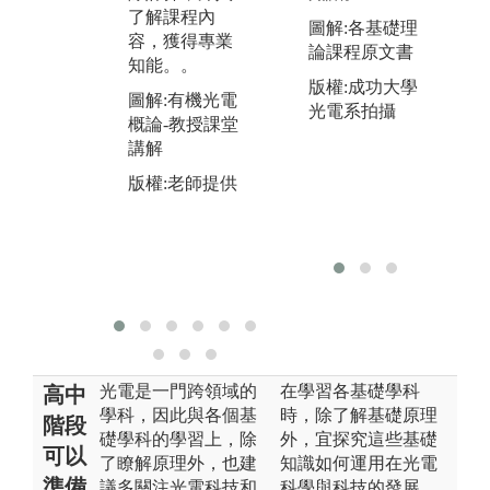
學生的實作能
養
了解課程內
圖解:各基礎理
力，以及系統
領
容，獲得專業
論課程原文書
化解決問題的
在
知能。。
能力。
發
版權:成功大學
圖解:有機光電
識
光電系拍攝
圖解:光子學實
概論-教授課堂
及
驗-元件量測實
講解
驗
圖
版權:老師提供
論
版權:老師提供
組
版
光電是一門跨領域的
在學習各基礎學科
高中
學科，因此與各個基
時，除了解基礎原理
階段
礎學科的學習上，除
外，宜探究這些基礎
可以
了瞭解原理外，也建
知識如何運用在光電
準備
議多關注光電科技和
科學與科技的發展