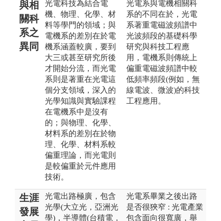
光電科技為結合電
光電系與電機相關科
與相
機、物理、化學、材
系的不同在於，光電
關科
料等學門的領域；與
系著重電磁波頻譜中
系之
電機系的差別在於電
光波頻段的基礎科學
異同
機系涵蓋較廣，要到
研究與科技工程應
大三或甚至研究所後
用，電機系則傳統上
才開始分流，而光電
偏重電磁波頻譜中較
系則是著重在光電這
低頻率頻段(例如，無
個分支領域，深入的
線電波、微波)的科技
光學知識與實驗課程
工程應用。
在電機系中是沒有
的；與物理、化學、
材料系的差別在於物
理、化學、材料系較
偏重理論，而光電則
是較偏重於元件應用
技術。
光電出路極廣，包含
光電系畢業之後出路
生涯
光學(大立光，亞洲光
是否很狹窄 : 光電產業
發展
學)，半導體(台積電，
包含面向很寬廣，舉