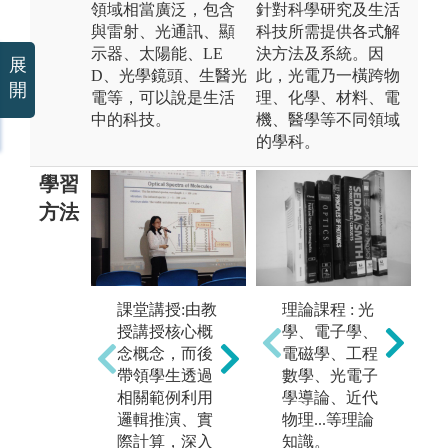
領域相當廣泛，包含
針對科學研究及生活
與雷射、光通訊、顯
科技所需提供各式解
示器、太陽能、LE
決方法及系統。因
展
D、光學鏡頭、生醫光
此，光電乃一橫跨物
開
電等，可以說是生活
理、化學、材料、電
中的科技。
機、醫學等不同領域
的學科。
學習
方法
實驗實作:由教
小
授或助教帶領
教
課堂講授:由教
理論課程 : 光
學生進行單元
提
授講授核心概
學、電子學、
性的實驗操
學
念概念，而後
電磁學、工程
作，印證課本
討
帶領學生透過
數學、光電子
上的專業原
上
相關範例利用
學導論、近代
理；在動手做
識
邏輯推演、實
物理...等理論
的過程中加強
答
際計算，深入
知識。