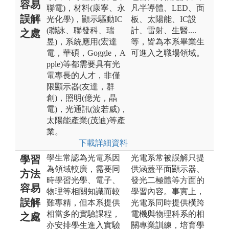
容易
聯電)，材料(康寧、永
凡半導體、LED、面
誤解
光化學)，顯示驅動IC
板、太陽能、IC設
(聯詠、聯發科、瑞
計、雷射、生醫....
之處
昱)，系統應用(宏達
等，皆為本系畢業生
電，華碩，Goggle，A
可進入之職場領域。
pple)等都需要具有光
電專長的人才，非僅
限顯示器(友達，群
創)，照明(億光，晶
電)，光通訊(波若威)，
太陽能產業(茂迪)等產
業。
下載詳細資料
學生常認為光電系因
光電系常被誤解只提
學習
為領域較廣，需要同
供涵蓋平面顯示器、
方法
時學習光學、電子、
發光二極體等方面的
容易
物理等相關知識而較
學習內容。事實上，
誤解
難專精，但本系提供
光電系同時提供橫跨
相當多的實驗課程，
電機與物理科系的相
之處
亦安排學生進入實驗
關專業訓練，培育學