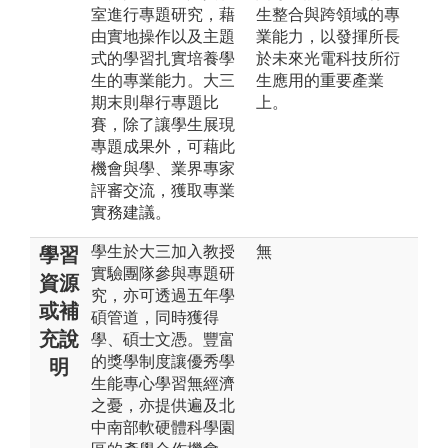
室進行專題研究，藉
生整合與跨領域的專
由實地操作以及主題
業能力，以發揮所長
式的學習扎實培養學
於未來光電科技所衍
生的專業能力。大三
生應用的重要產業
期末則舉行專題比
上。
賽，除了讓學生展現
專題成果外，可藉此
機會與學、業界專家
評審交流，獲取專業
實務建議。
學生於大三加入教授
無
學習
實驗團隊參與專題研
資源
究，亦可透過五年學
或補
碩管道，同時獲得
充說
學、碩士文憑。豐富
的獎學制度讓優秀學
明
生能專心學習無經濟
之憂，亦提供遍及北
中南部軟硬體科學園