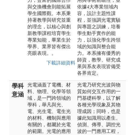
力，豐富的國際合作
用與學術前瞻性，並
與交換機會則能拓展
依據4大專業領域內
學生國際觀。本系秉
容，設計主題性課
持著教學與研究並重
程，並強調光電實驗
的理念，以核心與創
與專題之訓練，培養
新教學課程培育學生
學生動手實作的能
專業知能，畢業生於
力，以強化學生跨領
學界、業界皆有傑出
域的知識與整合能
亮眼表現。。
力。本系擁有優秀的
師資，教學、研究成
下載詳細資料
果與系友表現皆備受
各界肯定。
光電涵蓋了電機、材
光電乃研究光波與物
學科
料、物理、化學等領
質如何交互作用的一
意涵
域，是一門跨領域的
門基礎科學，以了解
學科，舉凡與光、
各種光學現象及其物
電、光生電、電生光
理成因；同時，也是
的材料、機制與應用
據此知識用以產生、
有關的，都屬於光電
偵測、傳導、調控光
的範圍。光電的應用
波的一門應用工程，