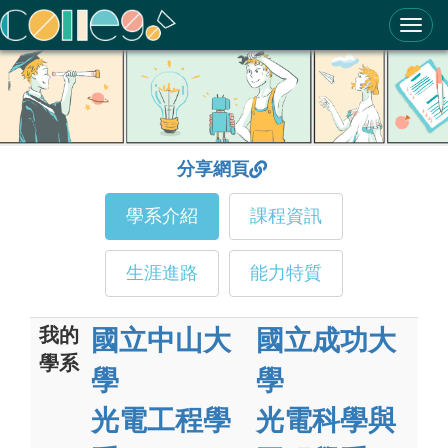
ColleGo! 大學選才與高中育才輔助系統
分享網頁
學系介紹
課程資訊
生涯進路
能力特質
我的
國立中山大
國立成功大
學系
學
學
光電工程學
光電科學與