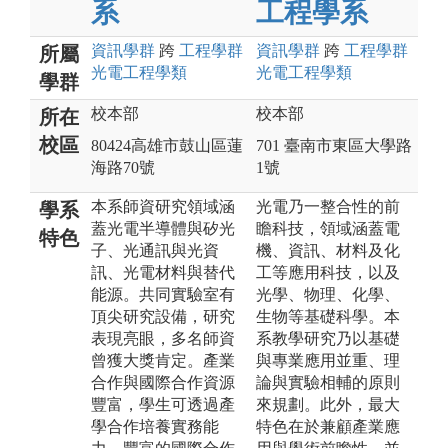
系
工程學系
資訊
學群
跨
工程
學群
資訊
學群
跨
工程
學群
所屬
光電工程
學類
光電工程
學類
學群
校本部
校本部
所在
校區
80424高雄市鼓山區蓮
701 臺南市東區大學路
海路70號
1號
本系師資研究領域涵
光電乃一整合性的前
學系
蓋光電半導體與矽光
瞻科技，領域涵蓋電
特色
子、光通訊與光資
機、資訊、材料及化
訊、光電材料與替代
工等應用科技，以及
能源。共同實驗室有
光學、物理、化學、
頂尖研究設備，研究
生物等基礎科學。本
表現亮眼，多名師資
系教學研究乃以基礎
曾獲大獎肯定。產業
與專業應用並重、理
合作與國際合作資源
論與實驗相輔的原則
豐富，學生可透過產
來規劃。此外，最大
學合作培養實務能
特色在於兼顧產業應