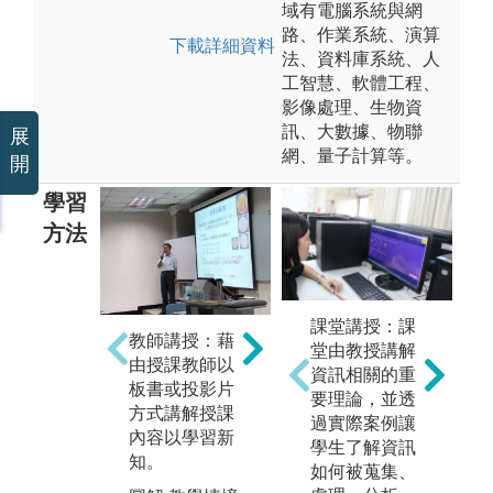
域有電腦系統與網
路、作業系統、演算
下載詳細資料
法、資料庫系統、人
工智慧、軟體工程、
影像處理、生物資
訊、大數據、物聯
展
網、量子計算等。
開
學習
方法
分組討論：針
自
對特定議題進
課堂講授：課
教師講授：藉
習
行分組討論，
堂由教授講解
由授課教師以
查
訓練邏輯分析
資訊相關的重
板書或投影片
摩
與團隊溝通的
要理論，並透
方式講解授課
步
能力。
過實際案例讓
內容以學習新
自
學生了解資訊
圖解:學生討論
知。
如何被蒐集、
圖
情境