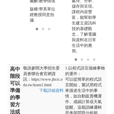
處理、分析、
圖解:教學情境
討
版權:學系單位
儲存與呈現。
版權:學系單位
版
經同學同意拍
課程內容豐
經教授同意拍
經
攝
富，能幫助學
攝
攝
生建立資訊科
技的基礎觀
念，了解電腦
與資料在日常
生活中的應
用。
敬請參閱大學招生委
1.以程式語言描繪事物
高中
員會聯合會官網資
的運作：
階段
訊：https://www.jbcrc.e
可以從簡單的程式語
可以
du.tw/learn1.html
言開始，嘗試用程式
準備
下載詳細資料
來描述生活中的事
情，如自動販賣機運
的學
作、成績計算或天氣
習方
提醒。這能訓練邏輯
法或
思考與問題分析能