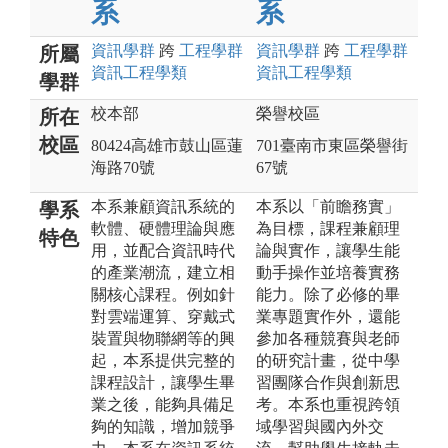
系
系
資訊
學群
跨
工程
學群
資訊
學群
跨
工程
學群
所屬
資訊工程
學類
資訊工程
學類
學群
校本部
榮譽校區
所在
校區
80424高雄市鼓山區蓮
701臺南市東區榮譽街
海路70號
67號
本系兼顧資訊系統的
本系以「前瞻務實」
學系
軟體、硬體理論與應
為目標，課程兼顧理
特色
用，並配合資訊時代
論與實作，讓學生能
的產業潮流，建立相
動手操作並培養實務
關核心課程。例如針
能力。除了必修的畢
對雲端運算、穿戴式
業專題實作外，還能
裝置與物聯網等的興
參加各種競賽與老師
起，本系提供完整的
的研究計畫，從中學
課程設計，讓學生畢
習團隊合作與創新思
業之後，能夠具備足
考。本系也重視跨領
夠的知識，增加競爭
域學習與國內外交