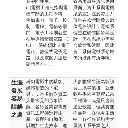
業中的運用。
管系著重於資訊應用
(2)電機工程泛指與電
層面。資工系與電機
機有關的工程學科，
系的差別在於資工系
例如電力、電子、控
偏重在軟體開發與數
制、電腦、電信等學
位電路設計，電機系
門；電子工程則著重
偏重在硬體開發與設
在半導體積體電路（I
計，但在系統中需整
C），傳統類比式電子
合軟體和硬體，因此
電路、數位式電子電
資工系與電機系領域
路，以及電腦與週邊
仍須彼此有所涉獵。
硬體等方向。
科幻電影中的駭客、
大多數學生認為就讀
生涯
媒體塑造的「宅
資工系畢業後，就要
發展
男」，是多數對資工
到科學園區寫程式當
容易
人最常見的形象誤
工程師，或是只會寫
誤解
解。各行各業都需要
遊戲軟體，但其實並
資訊工程師進行生
不盡然，在現今生活
之處
產、管理的自動化，
中，各行各業均需大
以增加生產效率，進
量資工系畢業之人