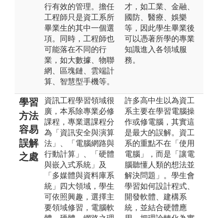
行有效的管理。擔任
才，如工業、金融、
工程師只是資工系所
國防、醫療、娛樂
畢業生的其中一個選
等，因此學生畢業後
項。同時，工程師也
可以憑著所學的專業
可能落在不同的行
知識進入各領域服
業，如大數據、物聯
務。
網、區塊鏈、雲端計
算、智慧型手機等。
資訊工程學習領域很
許多高中生以為資工
學習
廣，本系除專業必修
系主要在學習電腦操
方法
課程，專業選課程分
作或修電腦，其實這
容易
為「資訊安全與演算
是最大的誤解。資工
誤解
法」、「電腦網路與
系的重點不在「使用
行動計算」、「硬體
電腦」，而是「讓電
之處
與嵌入式系統」及
腦聽懂人類的想法並
「多媒體與資料庫系
解決問題」。學生會
統」四大領域，學生
學習如何設計程式、
可依照興趣，選擇主
開發軟體、建構系
要領域修習，電腦軟
統，並結合硬體應