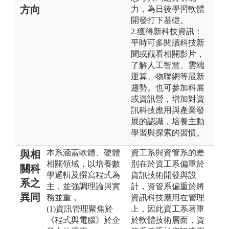
方向
力，為日後學習軟體
開發打下基礎。
2.獲得新科技資訊：
平時可多閱讀科技新
聞或觀看相關影片，
了解人工智慧、雲端
運算、物聯網等最新
趨勢。也可參加科展
或資訊營，增加對資
訊科技應用與產業發
展的認識，培養主動
學習與探索的習慣。
本系涵蓋軟體、硬體
資工系與資管系的差
與相
相關領域，以培養數
別在於資工系偏重於
關科
學邏輯及撰寫程式為
資訊技術開發與設
系之
主，並強調理論與實
計，資管系偏重於將
異同
務並重，
資訊科技應用在管理
(1)資訊管理聚焦於
上，因此資工系著重
《程式與電腦》於企
於軟體技術層面，資