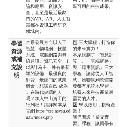
體、硬體、網路之理
用，把理論轉化為實
論和應用、資訊安
際可用的科技成果。
全，甚至是最近最熱
門的VR、AR、人工智
慧都在資訊工程研究
領域內。
本系發展方向以人工
1️⃣ 三大學程，打造你
學習
智慧、物聯網、軟體
的未來實力！
資源
系統、電腦網路與無
本系規劃了「智慧計
或補
線通訊、資訊安全、I
算」、「雲端網路」
充說
C設計為主、擁有最新
與「應用資訊」三大
穎的設備、最優良的
學程，讓你從人工智
明
師資、最熱門的就業
慧、物聯網到軟體開
機會，想讓自己 成為
發都有系統地學習，
走在時代尖端的人
培養未來科技產業最
嗎？加入中山資工的
需要的人才。
行列吧！請詳閱本系
2️⃣ 學以致用，接軌產
官網 https://cse.nsysu.ed
業！
u.tw/index.php
我們開設「業界實
習」課程，讓同學有