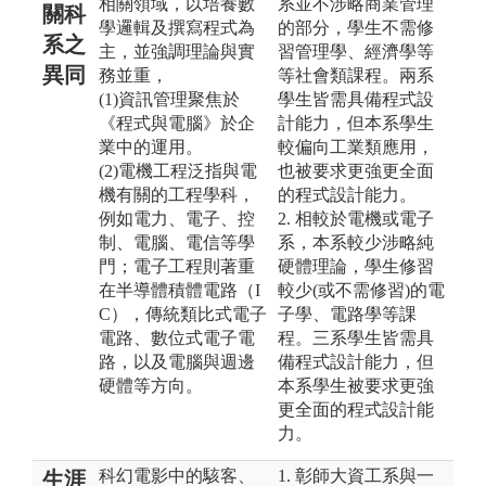
相關領域，以培養數
系並不涉略商業管理
關科
學邏輯及撰寫程式為
的部分，學生不需修
系之
主，並強調理論與實
習管理學、經濟學等
異同
務並重，
等社會類課程。兩系
(1)資訊管理聚焦於
學生皆需具備程式設
《程式與電腦》於企
計能力，但本系學生
業中的運用。
較偏向工業類應用，
(2)電機工程泛指與電
也被要求更強更全面
機有關的工程學科，
的程式設計能力。
例如電力、電子、控
2. 相較於電機或電子
制、電腦、電信等學
系，本系較少涉略純
門；電子工程則著重
硬體理論，學生修習
在半導體積體電路（I
較少(或不需修習)的電
C），傳統類比式電子
子學、電路學等課
電路、數位式電子電
程。三系學生皆需具
路，以及電腦與週邊
備程式設計能力，但
硬體等方向。
本系學生被要求更強
更全面的程式設計能
力。
科幻電影中的駭客、
1. 彰師大資工系與一
生涯