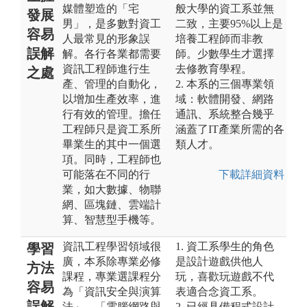
媒體塑造的「宅
般大學的資工系並無
發展
男」，是多數對資工
二致，主要95%以上是
容易
人最常見的形象誤
培養工程師而非教
誤解
解。各行各業都需要
師。少數學生才選擇
資訊工程師進行生
去修教育學程。
之處
產、管理的自動化，
2. 本系的三個專業領
以增加生產效率，進
域：軟體開發、網路
行有效的管理。擔任
通訊、系統整合幾乎
工程師只是資工系所
涵蓋了IT產業所需的各
畢業生的其中一個選
類人才。
項。同時，工程師也
可能落在不同的行
下載詳細資料
業，如大數據、物聯
網、區塊鏈、雲端計
算、智慧型手機等。
資訊工程學習領域很
1. 資工系學生的角色
學習
廣，本系除專業必修
是設計遊戲供他人
方法
課程，專業選課程分
玩，喜歡玩遊戲不代
容易
為「資訊安全與演算
表適合念資工系。
誤解
法」、「電腦網路與
2. 已經具備程式設計