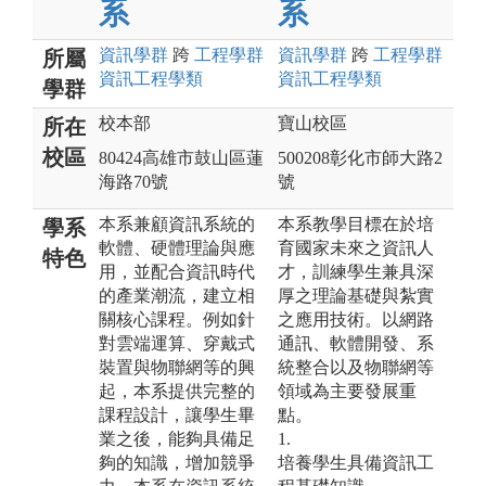
系
系
資訊
學群
跨
工程
學群
資訊
學群
跨
工程
學群
所屬
資訊工程
學類
資訊工程
學類
學群
校本部
寶山校區
所在
校區
80424高雄市鼓山區蓮
500208彰化市師大路2
海路70號
號
本系兼顧資訊系統的
本系教學目標在於培
學系
軟體、硬體理論與應
育國家未來之資訊人
特色
用，並配合資訊時代
才，訓練學生兼具深
的產業潮流，建立相
厚之理論基礎與紮實
關核心課程。例如針
之應用技術。以網路
對雲端運算、穿戴式
通訊、軟體開發、系
裝置與物聯網等的興
統整合以及物聯網等
起，本系提供完整的
領域為主要發展重
課程設計，讓學生畢
點。
業之後，能夠具備足
1.
夠的知識，增加競爭
培養學生具備資訊工