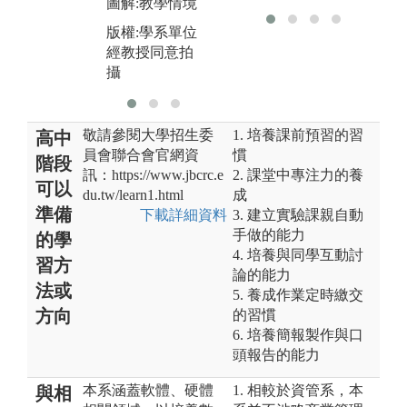
圖解:教學情境
討
版權:學系單位
版權:學系單位
版
經同學同意拍
經教授同意拍
經
攝
攝
攝
敬請參閱大學招生委
1. 培養課前預習的習
高中
員會聯合會官網資
慣
階段
訊：https://www.jbcrc.e
2. 課堂中專注力的養
可以
du.tw/learn1.html
成
準備
下載詳細資料
3. 建立實驗課親自動
手做的能力
的學
4. 培養與同學互動討
習方
論的能力
法或
5. 養成作業定時繳交
方向
的習慣
6. 培養簡報製作與口
頭報告的能力
本系涵蓋軟體、硬體
1. 相較於資管系，本
與相