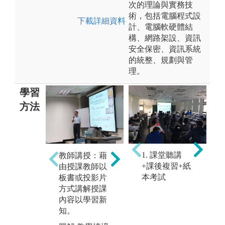
次的理論與實務技
術，包括電腦程式設
下載詳細資料
計、電腦軟硬體結
構、網路架設、資訊
安全保密、資訊系統
的統整、規劃與管
理。
學習
方法
分組討論：針
自
對特定議題進
1. 課堂聽講
教師講授：藉
習
行分組討論，
+課後複習+紙
由授課教師以
查
訓練邏輯分析
本考試
板書或投影片
摩
與團隊溝通的
方式講解授課
步
能力。
內容以學習新
自
圖解:學生討論
知。
圖
情境