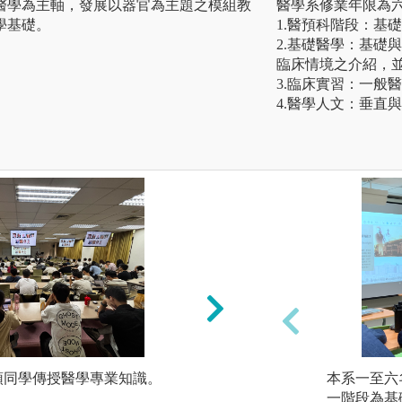
醫學為主軸，發展以器官為主題之模組教
醫學系修業年限為六
學基礎。
1.醫預科階段：基
2.基礎醫學：基礎
臨床情境之介紹，
3.臨床實習：一般
4.醫學人文：垂直
領同學傳授醫學專業知識。
以問題為導向的學習(prob
本系一至六
生為中心並利用臨
一階段為基