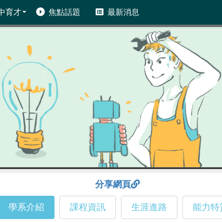
中育才
焦點話題
最新消息
分享網頁
學系介紹
課程資訊
生涯進路
能力特