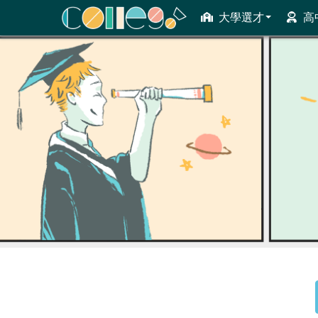
大學選才
高
ColleGo! 大學選才與高中育才輔助系統