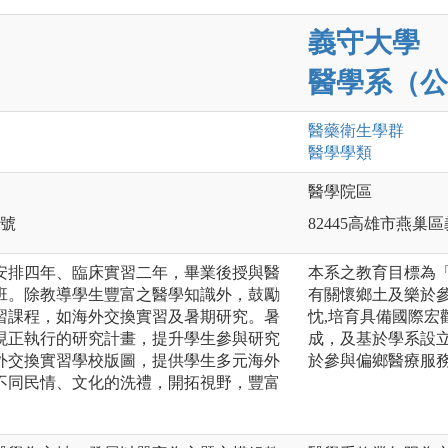
義守大學
醫學系（公
醫藥衛生
學群
醫學
學類
醫學院區
0號
82445高雄市燕巢
安排四年、臨床實習二年，畢業後授與醫
本系之教育目標為
班。除教導學生豐富之醫學知識外，鼓勵
有關懷鄉土及樂於
習課程，如海外交換實習及暑期研究。暑
忱,培育具備國際
現正執行的研究計畫，提升學生參與研究
成，及基於學系設
外交換實習學校版圖，提供學生多元海外
於參與偏鄉醫療服
不同民情、文化的洗禮，開拓視野，豐富