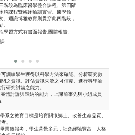
導，培養學生思考、討論、批
三階段為臨床醫學整合課程、第四階
核心課程，並學會
訊來源之
。
床科課程暨臨床輪訓實習。醫學倫
的資訊之
圖解:臨床技能課
文、通識博雅教育則貫穿此四階段，
老師進行教案引導
圖解:實驗
版權:中山醫學大
結.
醫學系
版權:醫學
程學習方式有書面報告,團體報告。
授課
作可訓練學生獲得以科學方法來確認、分析研究數
相關之資訊、評估資訊來源之可信度、進行科學論
進行研究討論之能力。
生團體討論與歸納的能力，上課前事先與小組成員
.
醫學系之教育目標是培育關懷鄉土、改善生命品質、
療者。
學畢業後報考，學生背景多元，社會經驗豐富，人格