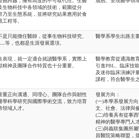
較難跨越，擁有高度的不可取代性。生醫
成熟、呈現醫學領
及生物科技中各領域的技術，範圍從分
群乃至生態系統，並將研究結果應用於食
境工程等。
不是只能擔任醫師，從事生物科技研究、
醫學系學生出路主
....等，也都是生涯發展選項。
良表現，就一定適合就讀醫學系，實際上
醫學教育從通識教
獻精神及團隊合作特質也十分重要。
引進PBL、臨床技
及迷你臨床演練評
課程，符合醫學生
著重正向溝通、同理心、團隊合作與韌性
發展方向：
醫學科學研究與國際學術交流，致力培育
(一)本學系發展方
跨領域人才。
文、社會、法律與
(二)培養具有從事
精神的醫學專門人
(三)與義联集團所
昌醫院策略聯盟，