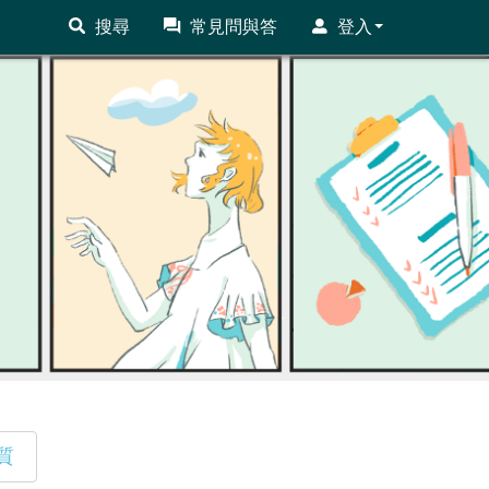
搜尋
常見問與答
登入
質