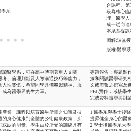
老師進行問題的引
合課程、第
醫學系
判與問題解決能力
段為核心臨
理、醫學人
圖解:PBL課程由
成一緃向連
版權:中山醫學大學
本系基礎課
圖解:課堂
版權:醫學系
就讀醫學系，可在高中時期著重人文關
專題報告：專題製
思考、倫理判斷及人際溝通技巧等能力，
據和閱讀醫學研究
及人性關懷，希望同學具備奉獻精神、服
文或海報之撰寫及
，成為醫學界的生力軍。
PBL實作：考核學
完成資料搜尋與討論
關產業，課程以培育醫生所需之知識及技
1.醫學系與學士後
體的身心健康到全體的公衛健康政策，所
提昇健全身心的醫
可或缺的能量。學生由於所受的訓練具有
2.學士後醫學系大