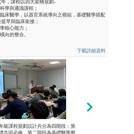
年，課程以四大架構規劃-
礎科學與通識課程；
與臨床醫學，以器官系統導向之模組，基礎醫學搭配
並提早與臨床銜接；
醫學核心能力；
與橫向的整合。
下載詳細資料
lem-base learning):以學
年級課程規劃設計共分為四階段：第
臨床實習及臨床核
模組實驗
床教案來引發學生討論，透過
礎共同必修、第二階段為基礎醫學整
過門診教學、病房
認、分析