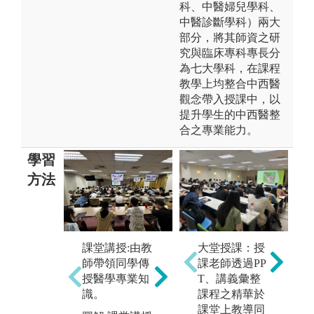
科、中醫婦兒學科、
中醫診斷學科）兩大
部分，將其師資之研
究與臨床專科專長分
為七大學科，在課程
教學上均整合中西醫
觀念帶入授課中，以
提升學生的中西醫整
合之專業能力。
學習
方法
大堂授課：授
課堂講授:由教
以問題為導向
課老師透過PP
師帶領同學傳
的學習(proble
T、講義彙整
授醫學專業知
m-base learnin
課程之精華於
識。
g):以學生為中
臨
課堂上教導同
心並利用臨床