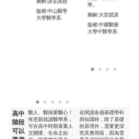
圖解:課堂講授
床
學。
教案來引發學
習
版權:中山醫學
生討論，透過
圖解:大堂授課
習
大學醫學系
老師進行問題
教
版權:中國醫藥
的引導，培養
住
大學中醫學系
學生思考、討
習
論、批判與問
心
題解決能力。
會
圖解:PBL課程
能
由老師進行教
圖
案引導
課
版權:中山醫學
版
大學醫學系
大
醫人、醫病要醫心！
在閱讀各個基礎學科
高中
有意願就讀醫學系，
與知識時，除了基礎
階段
可在高中時期著重人
的原理外，需要更深
可以
文關懷、生命之始
究其應用面，因為需