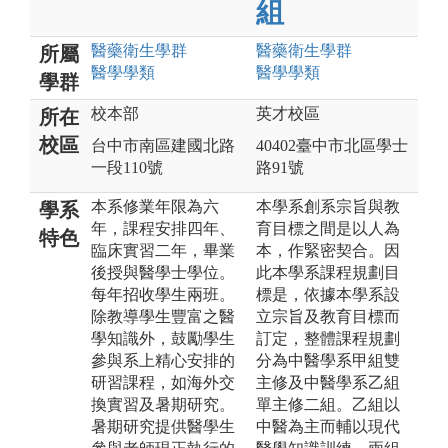
組
醫藥衛生
學群
醫藥衛生
學群
所屬
醫學
學類
醫學
學類
學群
校本部
英才校區
所在
校區
台中市南區建國北路
40402臺中市北區學士
一段110號
路91號
本系修業年限為六
本學系創系宗旨與教
學系
年，課程安排四年、
育目標之間是以人為
特色
臨床實習二年，畢業
本，作緊密契合。因
後授與醫學士學位。
此本學系課程規劃目
每年招收學生兩班。
標是，依據本學系設
除教導學生豐富之醫
立宗旨及教育目標而
學知識外，鼓勵學生
訂定，整體課程規劃
參與系上精心安排的
分為中醫學系甲組雙
研習課程，如海外交
主修及中醫學系乙組
換實習及暑期研究。
單主修二組。乙組以
暑期研究提供醫學生
中醫為主而輔以現代