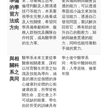
準備
末，培養獨立思考、
要具備歸納與融會貫
倫理判斷及人際溝通
通的能力，可以透過
的學
技巧等能力，本系重
專題或小論文來加強
習方
視學生完整人格養成
這項能力，透過自己
法或
及人性關懷，希望同
發現問題，嘗試解決
方向
學具備奉獻精神、服
回答它，將有助於提
務人群熱忱及團隊合
升自己的觀察力，歸
作特質，成為醫學界
納與融會貫通的能
的生力軍。
力，同時也能培養動
手做的實力。
醫學系未來主要從事
學士後中醫學系
與相
醫療相關產業，課程
同：考取中醫師執照
關科
以培育醫生所需之知
異：入學資格、修業
系之
識及技能為導向，涵
年限
異同
蓋的層次從個體的身
心健康到全體的公衛
健康政策，所學皆攸
關生命，是社會上不
可或缺的能量。學生
由於所受的訓練具有