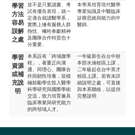
並不是只要讀書、考
本學系培育現代醫學
學習
試有優良表現，就一
專業知識及中醫臨床
方法
定適合就讀醫學系，
診療思維與能力的中
容易
實際上擁有服務人群
醫師。
誤解
熱忱、犧牲奉獻精神
及團隊合作特質也十
之處
分重要。
本系設有「跨域微學
一年級新生在台中校
學習
程」，著重正向溝
本部水湳校區上課，
資源
通、同理心、團隊合
二年級起在台中英才
或補
作與韌性培養，並積
校區上課。若有未詳
充說
極鼓勵學生投入醫學
細說明之處，可直接
科學研究與國際學術
與本系聯絡，以提供
明
交流，致力培育兼具
完整說明
臨床專業與研究能力
的跨領域人才。