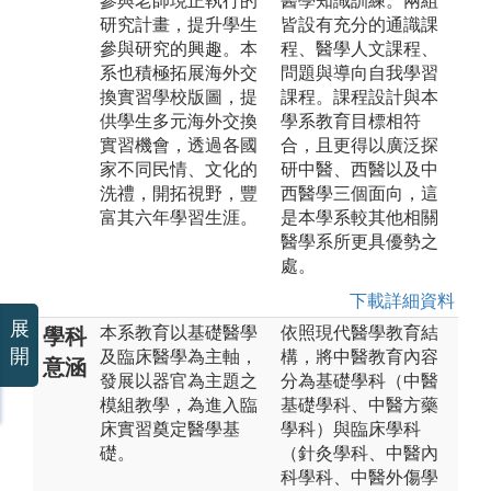
參與老師現正執行的
醫學知識訓練。兩組
研究計畫，提升學生
皆設有充分的通識課
參與研究的興趣。本
程、醫學人文課程、
系也積極拓展海外交
問題與導向自我學習
換實習學校版圖，提
課程。課程設計與本
供學生多元海外交換
學系教育目標相符
實習機會，透過各國
合，且更得以廣泛探
家不同民情、文化的
研中醫、西醫以及中
洗禮，開拓視野，豐
西醫學三個面向，這
富其六年學習生涯。
是本學系較其他相關
醫學系所更具優勢之
處。
下載詳細資料
展
本系教育以基礎醫學
依照現代醫學教育結
學科
開
及臨床醫學為主軸，
構，將中醫教育內容
意涵
發展以器官為主題之
分為基礎學科（中醫
模組教學，為進入臨
基礎學科、中醫方藥
床實習奠定醫學基
學科）與臨床學科
礎。
（針灸學科、中醫內
科學科、中醫外傷學