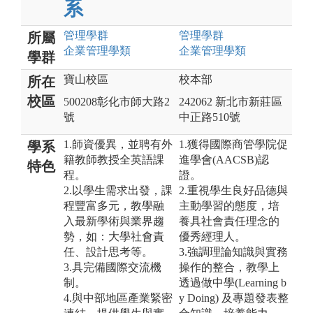
系
管理
學群
管理
學群
所屬
企業管理
學類
企業管理
學類
學群
寶山校區
校本部
所在
校區
500208彰化市師大路2
242062 新北市新莊區
號
中正路510號
1.師資優異，並聘有外
1.獲得國際商管學院促
學系
籍教師教授全英語課
進學會(AACSB)認
特色
程。
證。
2.以學生需求出發，課
2.重視學生良好品德與
程豐富多元，教學融
主動學習的態度，培
入最新學術與業界趨
養具社會責任理念的
勢，如：大學社會責
優秀經理人。
任、設計思考等。
3.強調理論知識與實務
3.具完備國際交流機
操作的整合，教學上
制。
透過做中學(Learning b
4.與中部地區產業緊密
y Doing) 及專題發表整