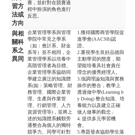
賽，並針對在競賽過
習方
程中扮演的角色進行
法或
反思。
方向
企業管理學系與管理
1.獲得國際商管學院促
與相
學院中常見之學系
進學會(AACSB)認
關科
（如：會計系、財金
證。
系之
系等）並不相同，企
2.重視學生良好品德與
異同
業管理學系以培養中
主動學習的態度，期
高階管理者為目標。
望能培養具社會責任
企業管理學系協助同
理念的優秀經理人。
學建立廣泛的知識體
3.強調理論知識與實務
系(如：策略管理、財
操作的整合，教學上
務管理、國際企業管
透過做中學(Learning b
理、生產與作業管
y Doing) 整合知識、培
理、行銷管理、人力
養能力以及建立正確
資源管理等)，並將上
做人做事的觀念」
述的知識體系觸類旁
4. 提供多元學習機
通整合為個人的獨特
會。
競爭力。同學可針對
5.專題發表協助學生落