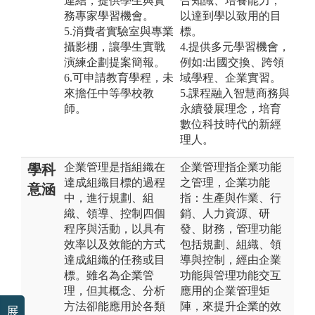
連結，提供學生與實
合知識、培養能力，
務專家學習機會。
以達到學以致用的目
5.消費者實驗室與專業
標。
攝影棚，讓學生實戰
4.提供多元學習機會，
演練企劃提案簡報。
例如:出國交換、跨領
6.可申請教育學程，未
域學程、企業實習。
來擔任中等學校教
5.課程融入智慧商務與
師。
永續發展理念，培育
數位科技時代的新經
理人。
企業管理是指組織在
企業管理指企業功能
學科
達成組織目標的過程
之管理，企業功能
意涵
中，進行規劃、組
指：生產與作業、行
織、領導、控制四個
銷、人力資源、研
程序與活動，以具有
發、財務，管理功能
效率以及效能的方式
包括規劃、組織、領
達成組織的任務或目
導與控制，經由企業
標。雖名為企業管
功能與管理功能交互
理，但其概念、分析
應用的企業管理矩
方法卻能應用於各類
陣，來提升企業的效
展