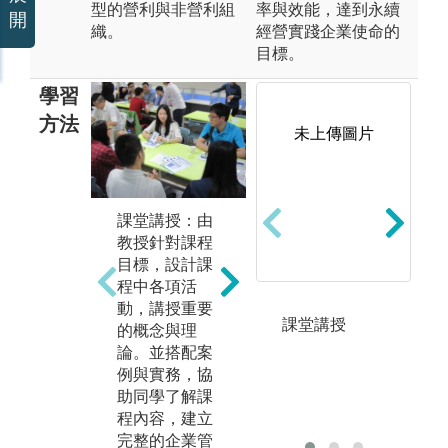
型的營利與非營利組
率與效能，達到永續
開
織。
經營實踐企業使命的
目標。
學習
方法
未上傳圖片
實
個案研討：以
1
課堂講授：由
管理學理論為
同
教授針對課程
基礎，針對國
學
目標，設計課
內外實務個
2
程中各項活
案，教授帶領
家
動，講授重要
同學進行討
分
課堂講授
的概念與理
論，透過研究
務
論。並搭配案
個案同學能了
3
例與實務，協
解深入不同產
訪
助同學了解課
業特性與企業
4
程內容，建立
的經營實務。
驗
完整的企業管
上課前的小組