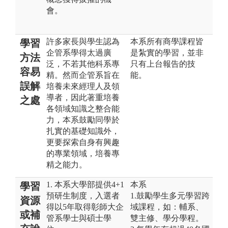
會。
許多家長與學生認為
本系所有商學課程皆
學習
企管系學得太過廣
是紮實的學習，並非
方法
泛，不若其他科系專
只有上台報告的技
容易
精。然而企管系旨在
能。
誤解
培養未來經理人及領
導者，因此著重培養
之處
各領域知識之整合能
力，本系鼓勵同學於
扎實的基礎知識外，
更要探索自身有興趣
的專業領域，培養專
精之能力。
1. 本系大學部提供4+1
本系
學習
預研生制度，入選者
1.鼓勵學生多元學習跨
資源
得以5年取得彰師大企
域課程，如：輔系、
或補
管系學士與碩士學
雙主修、學分學程。