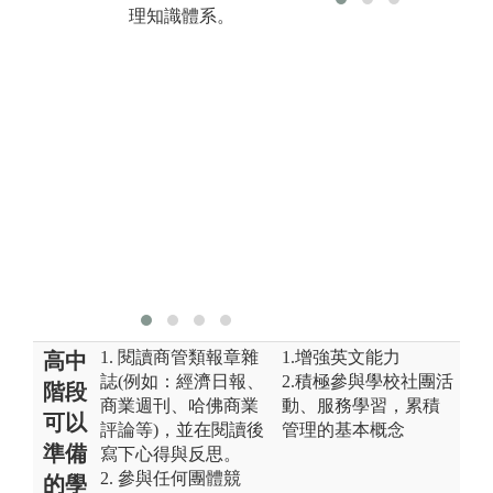
5
理知識體系。
討論可培養同
項
學診斷問題與
等
提出解決方案
6
之能力，課堂
球
上的討論則能
學
培養溝通能力
搭
與尊重不同觀
界
點與解決方案
樑
的雅量與修
養。
1. 閱讀商管類報章雜
1.增強英文能力
高中
誌(例如：經濟日報、
2.積極參與學校社團活
階段
商業週刊、哈佛商業
動、服務學習，累積
可以
評論等)，並在閱讀後
管理的基本概念
準備
寫下心得與反思。
2. 參與任何團體競
的學