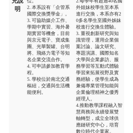
充說
位。
2.每學年有超過40名國
2. 本系設有「企管系
外姐妹校學生至本系
明
國際交換獎學金」。
進行交換，本系亦有2
3. 可協助媒介工作、
0多名學生至國外姊妹
學期中實習、海外暑
校進行交換生體驗。
期實習等機會，目前
3. 重視創新研究與知
與京元電子、寶成集
識管理，運用企業個
團、光華製罐、台明
案討論、論文研究、
將、飛絡力電子等知
專題演講、國際知名
名企業交流合作。
大學與企業參訪、服
4. 可申請參加教育學
務學習等互動式體驗
程。
學習來拓展視野及實
5. 學校位於南北交通
務經驗，使學生成為
樞紐，交通與生活機
兼備專業管理知能與
能便利。
企業倫理精神之優秀
經理人。
4.推動教學課程融入智
慧商務與永續發展雙
軸轉型，成立全球供
應鏈研究中心，培育
數位時代企業家。