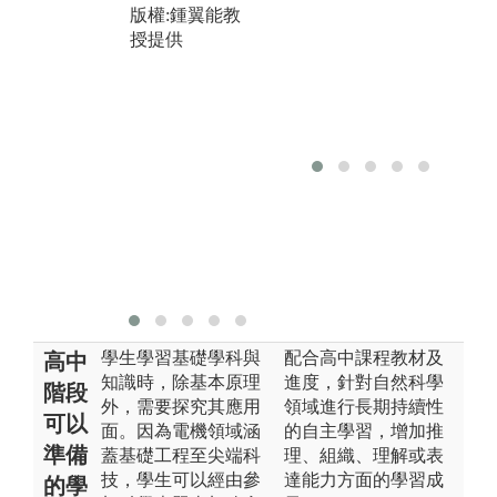
圖解:討論教學
版權:鍾翼能教
內
授提供
版權:王朝興教
供
授提供
情
自
的
積
尋
圖
教
版
授
學生學習基礎學科與
配合高中課程教材及
高中
知識時，除基本原理
進度，針對自然科學
階段
外，需要探究其應用
領域進行長期持續性
可以
面。因為電機領域涵
的自主學習，增加推
準備
蓋基礎工程至尖端科
理、組織、理解或表
技，學生可以經由參
達能力方面的學習成
的學