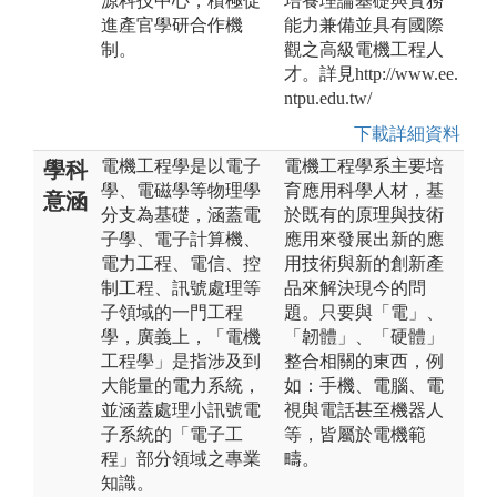
源科技中心，積極促
培養理論基礎與實務
進產官學研合作機
能力兼備並具有國際
制。
觀之高級電機工程人
才。詳見http://www.ee.
ntpu.edu.tw/
下載詳細資料
電機工程學是以電子
電機工程學系主要培
學科
學、電磁學等物理學
育應用科學人材，基
意涵
分支為基礎，涵蓋電
於既有的原理與技術
子學、電子計算機、
應用來發展出新的應
電力工程、電信、控
用技術與新的創新產
制工程、訊號處理等
品來解決現今的問
子領域的一門工程
題。只要與「電」、
學，廣義上，「電機
「韌體」、「硬體」
工程學」是指涉及到
整合相關的東西，例
大能量的電力系統，
如：手機、電腦、電
並涵蓋處理小訊號電
視與電話甚至機器人
子系統的「電子工
等，皆屬於電機範
程」部分領域之專業
疇。
知識。