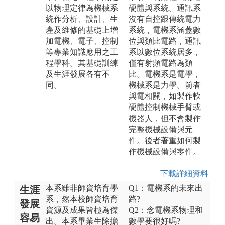
以物理定律為機械系
硬體與系統。通訊系
統作分析、設計、生
沒有自控跟傳統電力
產及維修的基礎上增
系統，電機系涵蓋數
加電機、電子、控制
位與類比電路，通訊
等專業知識應用之工
系以數位系統居多，
程學科。其基礎訓練
僅有射頻電路為類
及生涯發展各有不
比。電機系是電學，
同。
機械系是力學。前者
與電相關，如製作軟
硬體控制機械手臂或
機器人，但不會製作
完整機械設備與元
件。後者著重如何製
作機械設備與零件。
下載詳細資料
本系雖非師資培育學
Q1：電機系的未來出
生涯
系，然本校師資培育
路?
發展
資源及成果皆極為傑
Q2：念電機系物理和
容易
出。本系畢業生除擔
數學要很好嗎?