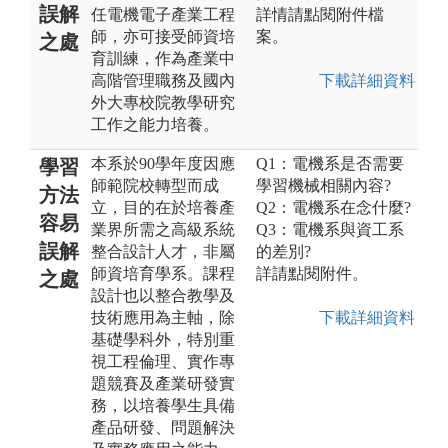
誤解
任電機電子產業工程
詳情請點閱附件檔
師，亦可接受師資培
案。
之處
育訓練，作為產業中
高階管理職務及國內
下載詳細資料
外大專校院教學研究
工作之能力培養。
本系於90學年度因應
Q1：電機系是否需要
學習
師範院校轉型而成
學習機械相關內容?
方法
立，目的在於培養產
Q2：電機系在念什麼?
容易
業界所需之高級系統
Q3：電機系與資工系
誤解
整合設計人才，非屬
的差別?
師資培育學系。課程
詳請點閱附件。
之處
設計也以整合教學及
技術應用為主軸，除
下載詳細資料
基礎學科外，特別重
視工程倫理、實作專
題競賽及產業研發實
務，以培養學生具備
產品研發、問題解決