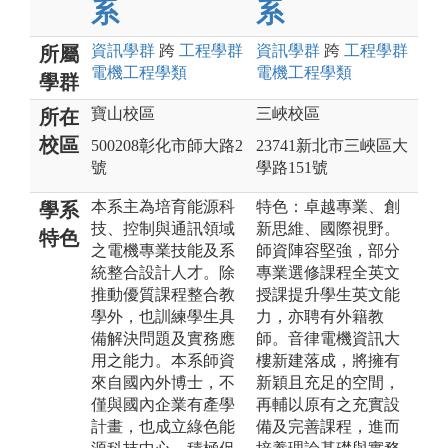
系
系
資訊
學群
跨
工程
學群
資訊
學群
跨
工程
學群
所屬
電機工程
學類
電機工程
學類
學群
寶山校區
三峽校區
所在
校區
500208彰化市師大路2
23741新北市三峽區大
號
學路151號
本系主為培育能源科
特色：卓越專業、創
學系
技、控制與通訊領域
新思維、國際視野。
特色
之電機專業技能及系
師資陣容堅強，部分
統整合設計人才。除
專業選修課程全英文
推動優質課程整合教
授課提升學生英文能
學外，也訓練學生具
力，亦聘有外籍教
備解決問題及實務應
師。音律電機資訊大
用之能力。本系師資
樓新建落成，將擁有
來自國內外博士，不
新穎且充足的空間，
僅與國內企業有產學
再輔以原有之充實設
計畫，也成立綠色能
備及完善課程，進而