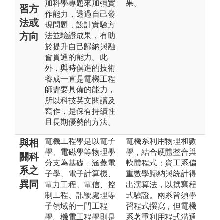
加科學專題來加強實
果。
習方
作能力，透過自己發
法或
現問題，設計實驗方
方向
法並驗證成果，有助
於提升自己歸納與融
會貫通的能力。此
外，與時俱進的技術
養成一直是電機工程
師需要具備的能力，
所以科技英文閱讀及
寫作，是保有持續性
且長期優勢的方法。
電機工程學是以電子
電機系利用物理和數
與相
學、電磁學等物理學
學，結合硬體整合與
關科
分支為基礎，涵蓋電
軟體程式；資工系偏
系之
子學、電子計算機、
重數學歸納與統計得
異同
電力工程、電信、控
出演算法，以撰寫程
制工程、訊號處理等
式驗證。兩系皆須學
子領域的一門工程
習程式撰寫，但電機
學。機電工程學則是
系著重利用程式溝通