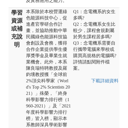
及實務應用之能力。
本系除於本校營運綠
Q1：念電機系的女生
學習
色能源科技中心，促
多嗎?
資源
進產官學研合作計
Q2：念電機系女生比
或補
畫，並協助推動中華
較少，課程會規劃屬
充說
民國綠色能源科技協
於男生課程居多嗎?
會創設及會務，獲得
Q3：念電機系需要自
明
合作企業提供學生優
行攜帶電腦來學校或
厚獎學金及畢業生就
購買高規格的電腦嗎?
業機會。此外，本系
詳情請點閱附件檔
陳良瑞特聘教授及羅
案。
鈞壎教授獲「全球前
2%頂尖科學家（Worl
下載詳細資料
d's Top 2% Scientists 20
21）」殊榮，「終身
科學影響力排行榜（1
960-2021）」及「2021
年度科學影響力排行
榜」皆入榜，顯示本
系教師深具學術影響