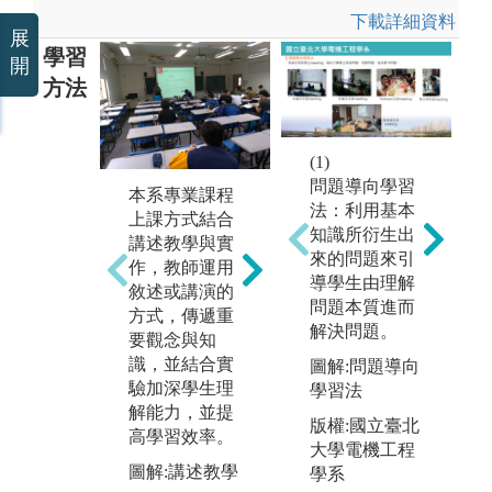
下載詳細資料
展
學習
開
方法
(1)
(
問題導向學習
本
本系專業課程
本系部分課程
法：利用基本
採
上課方式結合
採討論教學，
知識所衍生出
學
講述教學與實
是指團體成員
來的問題來引
學
作，教師運用
齊聚一起，經
導學生由理解
的
敘述或講演的
由說、聽和觀
問題本質進而
師
方式，傳遞重
察的過程，彼
解決問題。
學
要觀念與知
此溝通意見，
協
識，並結合實
以達成某種教
圖解:問題導向
學
驗加深學生理
學目標，建議
學習法
決
解能力，並提
學生以動機策
版權:國立臺北
問
高學習效率。
略及支援策略
大學電機工程
時
來學習。
圖解:講述教學
學系
直